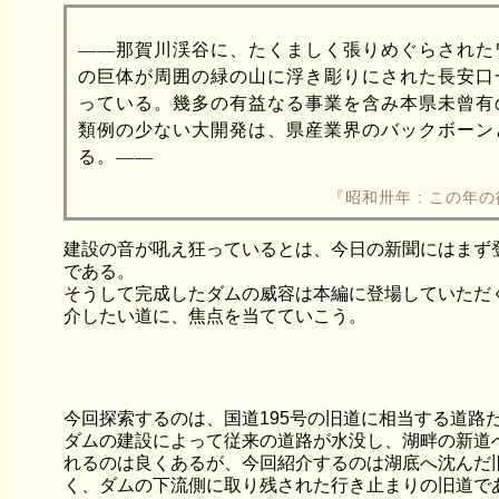
――那賀川渓谷に、たくましく張りめぐらされた
の巨体が周囲の緑の山に浮き彫りにされた長安口
っている。幾多の有益なる事業を含み本県未曾有
類例の少ない大開発は、県産業界のバックボーン
る。――
『昭和卅年 : この年
建設の音が吼え狂っているとは、今日の新聞にはまず
である。
そうして完成したダムの威容は本編に登場していただ
介したい道に、焦点を当てていこう。
今回探索するのは、国道195号の旧道に相当する道路
ダムの建設によって従来の道路が水没し、湖畔の新道
れるのは良くあるが、今回紹介するのは湖底へ沈んだ
く、ダムの下流側に取り残された行き止まりの旧道で