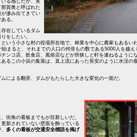
ている感じだが、実
て那賀奥と呼ばれた
悟が滲み出てきてい
である。
に存在しているダム
語りをしたい。
）という小さな村の役場所在地で、林業を中心に農家もあるい
が始まると、それまでの人口の何倍もの数である5000人を越
パチンコ店、飲食店、風俗店などが所狭しと軒を連ねるように
にあるこの小浜の集落は、直上流にあった長安のように水没の
ダムによる翻弄、ダムがもたらした大きな変化の一面だ。
に、街角の看板までもが目新しいだ。
く更新されていない壁面を飾っている
が、
多くの看板が交通安全標語を掲げ
。