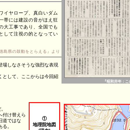
ワイヤロープ、真白いダム
一帯には建設の音がほえ狂
の大工事であり、全国でも
として注視の的となってい
の徳島県の鼓動をとらえる』より
登場しなさそうな強烈な表現
くとして、ここからは今回紹
『昭和卅年 :
だ。
へ付け替えら
①
旧道ではな
地理院地図
ある。