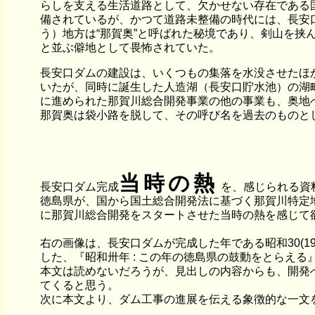
らしを支える生活道路として、欠かせない存在である国
備されているが、かつて道路未整備の時代には、長安
う）地方は“那賀奥”と呼ばれた秘境であり、剣山を挟
と並ぶ僻地として畏怖されていた。
長安口ダムの建設は、いくつもの集落を水没させたほ
いたが、同時に誕生した人造湖（長安口貯水池）の湖
に進められた那賀川総合開発事業の他の事業も、奥地へ
那賀奥は袋小路を脱して、その呼び名を過去のものと
当時の熱
長安口ダム完成
を、感じられる資
徳島県が、国から国土総合開発法に基づく那賀川特定
に那賀川総合開発をスタートさせた当時の熱を感じて
右の画像は、長安口ダムが完成した年である昭和30(19
した、『昭和卅年 : この年の徳島県の鼓動をとらえる
本文は読めないだろうが、見出しの内容からも、開発
てくると思う。
次に本文より、ダム工事の進展を伝える象徴的な一文