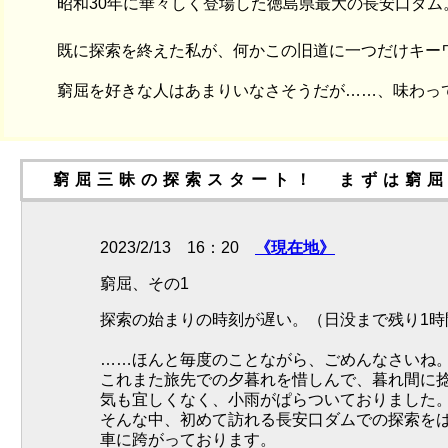
昭和30年に華々しく登場した徳島県最大の長安口ダム
既に探索を終えた私が、何かこの旧道に一つだけキー
窮屈を好きな人はあまりいなさそうだが……、味わっ
窮屈三昧の探索スタート！ まずは窮
2023/2/13 16：20
《現在地》
窮屈、その1
探索の始まりの時刻が遅い。（日没まで残り1時
……ほんと毎度のことながら、ごめんなさいね
これまた旅先での夕暮れを惜しんで、暮れ間に
気も宜しくなく、小雨がぱらついておりました
そんな中、初めて訪れる長安口ダムでの探索を
車に跨がっております。