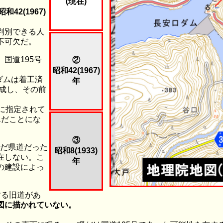
(現在)
42(1967)
判別できる人
不可欠だ。
、国道195号
②
昭和42(1967)
ダムは着工済
年
完成し、その前
に指定されて
んだことにな
③
まだ県道だった
昭和8(1933)
在しない。こ
年
の建設によっ
する旧道があ
図に描かれていない。