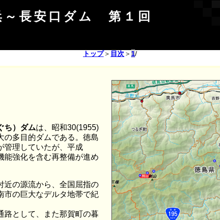
小浜～長安口ダム 第１回
トップ
＞
目次
＞
1
/
ぐち）ダム
は、昭和30(1955)
大の多目的ダムである。徳島
が管理していたが、平成
は機能強化を含む再整備が進め
付近の源流から、全国屈指の
南市の巨大なデルタ地帯で紀
通路として、また那賀町の暮