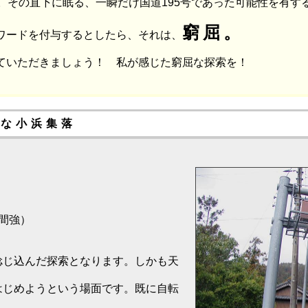
。その直下に眠る、一瞬だけ国道195号であった可能性を有す
窮屈。
ワードを付与するとしたら、それは、
ていただきましょう！ 私が感じた窮屈な探索を！
屈な小浜集落
間強）
。
捻じ込んだ探索となります。しかも天
。
はじめようという場面です。既に自転