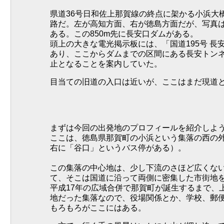
県道36号日和佐上那賀線の終点に架かる小浜大
路だ。左が高知方面、右が徳島方面だが、写真は
ある。この850m先に長安口ダムがある。
頭上の大きな電光掲示板には、「国道195号 長
あり、ここからダムまでの区間にある長安トン
止となることを案内していた。
目当ての旧道の入口は近いが、ここはまだ現道
まずは今回の出発地のプロフィールを紹介しよ
ここは、徳島県那賀町の小浜という集落の西の
右に「谷口」というバス停がある）。
この集落の中心地は、少し下流のさほど広くな
て、そこは国道に沿って両側に密集した市街地
平成17年の広域合併で那賀町が誕生するまで、
地だった集落なので、役場関係とか、学校、郵
もろもろがここにはある。