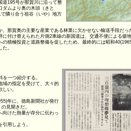
道195号が那賀川に沿って整
口ダムより奥の木頭（きと
んで隣り合う祖谷（いや）地方
か、那賀奥の主要な産業である林業に欠かせない輸送手段だっ
畔に付け替えられた片側2車線の新国道は、交通不便による僻
の積極投資と道路整備を促したため、最終的には昭和40(196
した。
料を一つ紹介する。
地域の指定を受けて、大々的
欲しい。
55)年に、徳島新聞社が発行
』の見開きだ。
へ向けた熱量が存分に伝わっ
を引用しよう。