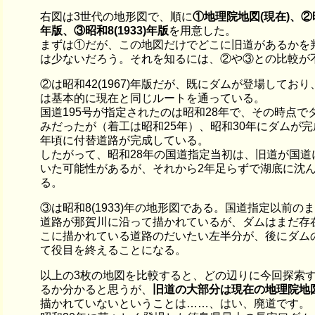
右図は3世代の地形図で、順に
①地理院地図(現在)、②昭和
年版、③昭和8(1933)年版
を用意した。
まずは①だが、この地図だけでどこに旧道があるかを
は少ないだろう。それを知るには、②や③との比較が
②は昭和42(1967)年版だが、既にダムが登場しており
は基本的に現在と同じルートを通っている。
国道195号が指定されたのは昭和28年で、その時点で
みだったが（着工は昭和25年）、昭和30年にダムが
年頃に付替道路が完成している。
したがって、昭和28年の国道指定当初は、旧道が国道
いた可能性があるが、それから2年足らずで湖底に沈
る。
③は昭和8(1933)年の地形図である。国道指定以前の
道路が那賀川に沿って描かれているが、ダムはまだ存
こに描かれている道路のだいたい左半分が、後にダム
て役目を終えることになる。
以上の3枚の地図を比較すると、どの辺りに今回探索
るか分かると思うが、
旧道の大部分は現在の地理院地
描かれていないということは……、はい、廃道です。