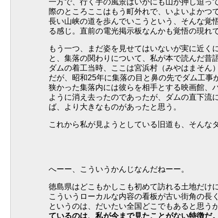
一方で、行く手の風景はいかにも山が押し迫っ
際のところここはもう町外れで、いよいよかつ
長い山峡の道を歩んでいこうという、そんな覚
る感じ。直前の電光掲示板なんかも覚悟の現れ
もう一つ、まだ姿を見せてはいないが実に近く
と、集落の関わりについて、私が本で読んだ昔
ダムの着工当時、ここは宮浜村（みやはまそん
だが、昭和25年に集落の目と鼻の先でダム工事
狭かった集落内には彼らを相手とする映画館、
ように消え去ったのであったが、ダムの直下流
ば、より大きなものがあったと思う。
これから私が見ようとしている旧道も、そんな
へーー、こういうかんじなんだねーー。
徳島県はどこもかしこも初めて訪れる土地だけ
こういうローカルな内容の看板が古い街角の長
というのは、だいたい全国どこでもあると思う
ているのは、私が今まで見たことがない特徴だ