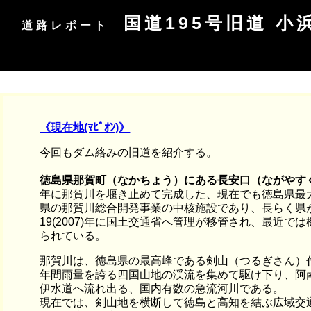
国道195号旧道 
道路レポート
《現在地(ﾏﾋﾟｵﾝ)》
今回もダム絡みの旧道を紹介する。
徳島県那賀町（なかちょう）にある長安口（ながやす
年に那賀川を堰き止めて完成した、現在でも徳島県最
県の那賀川総合開発事業の中核施設であり、長らく県
19(2007)年に国土交通省へ管理が移管され、最近で
られている。
那賀川は、徳島県の最高峰である剣山（つるぎさん）
年間雨量を誇る四国山地の渓流を集めて駆け下り、阿
伊水道へ流れ出る、国内有数の急流河川である。
現在では、剣山地を横断して徳島と高知を結ぶ広域交