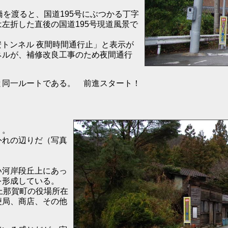
橋を渡ると、国道195号にぶつかる丁字
左折した直後の国道195号現道風景で
安トンネル 夜間時間通行止」と表示が
ネルが、補修改良工事のため夜間通行
と同一ルートである。 前進スタート！
う。
外れの辺りだ（写真
い河岸段丘上にあっ
を形成している。
上那賀町の役場所在
便局、商店、その他