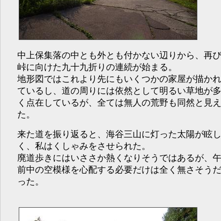
中上保集落の中とも外とも付かない辺りから、再
峠に向けた九十九折りの連続が始まる。
地形図ではこれより先にもいくつかの家屋が描か
ているし、道の周りには依然として明るい草地が
く点在しているが、全ては無人の荒野も同然と見
た。
来た道を振り返ると、海谷三山に灯った太陽が眩
く、私はくしゃみをさせられた。
廃道歩きにはいささか熱くなりそうではあるが、
前中の空模様を心配する必要だけは全く無さそう
った。