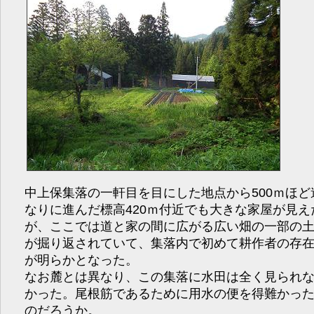
中上保集落の一軒目を目にした地点から500ｍほど
なりに進んだ標高420ｍ付近でも大きな家屋が見え
が、ここでは道と家の間に広がる広い畑の一部の
が掘り返されていて、集落内で初めて耕作者の存
が明らかとなった。
なお麓とは異なり、この集落に水田は全く見られ
かった。尾根筋であるために用水の便を得難かっ
のだろうか。