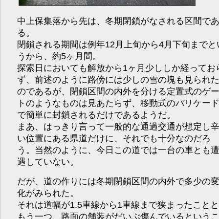
中上保集落から先は、冬期閉鎖がなされる区間で
る。
閉鎖される期間は例年12月上旬から4月下旬までと
うから、約5ヶ月間。
探索日においても解放から1ヶ月少ししか経ってお
ず、前述のように路傍には少しの雪の塊も見られ
のであるが、閉鎖区間の内外を分ける定置式のゲ
トのようなものは見あたらず、移動式のバリケー
で簡単に封鎖されるだけであるようだ。
まあ、はっきり言って一般的な通過交通が想定し
い位置にある県道だけに、それでも十分なのだろ
う。当然のように、今日この道では一台の車とも
遇していない。
だが、道の作りには冬期閉鎖区間の内外で多少の
化がみられた。
それは道幅が1.5車線から1車線まで狭まったこと
もう一つ、路面の舗装がだいぶ傷んでいるという