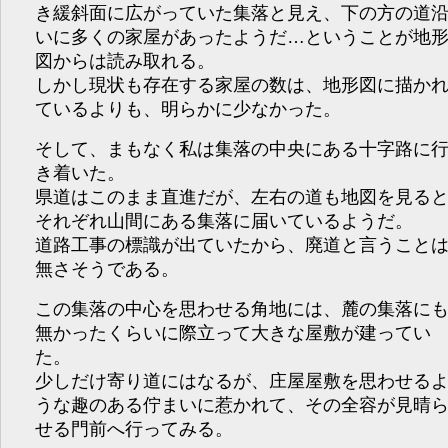
き緩斜面に広がっていた集落と見え、下の方の道
いに多くの家屋があったようだ…ということが地
図からは読み取れる。
しかし現状も存在する家屋の数は、地形図に描か
ているよりも、明らかに少なかった。
そして、まもなく私は集落の中央にある十字路に
き着いた。
県道はこのまま直進だが、左右の道も地図を見る
それぞれ山間にある集落に届いているようだ。
道路工事の標識が出ていたから、廃道と言うこと
無さそうである。
この集落の中心を思わせる角地には、麓の集落に
無かったくらいに際立って大きな屋敷が建ってい
た。
少しだけ寄り道にはなるが、庄屋屋敷を思わせる
うな趣のある佇まいに惹かれて、その全容が見晴
せる門前へ行ってみる。