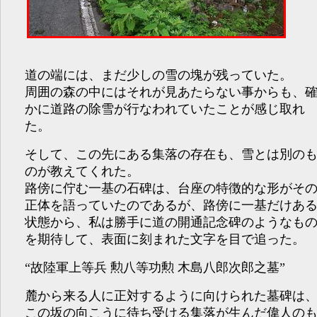
道の端には、まだ少しの雪の塊が残っていた。
周囲の森の中にはそれが見あたらない事からも、
かに道路の除雪が行なわれていたことが感じ取れ
た。
そして、この先にある集落の存在も、雪とは別の
のが教えてくれた。
路傍に佇む一基の石碑は、台座の特徴的な形がそ
正体を語っていたのであるが、路傍に一基だけあ
状態から、私は勝手に道の開通記念碑のようなも
を期待して、表面に刻まれた文字を目で追った。
“故陸軍上等兵 勲八等功勲 木島八郎次郎之墓”
麓から来る人に正対するように向けられた墓碑は
この坂の向こうに待ち受ける集落が生んだ偉人の