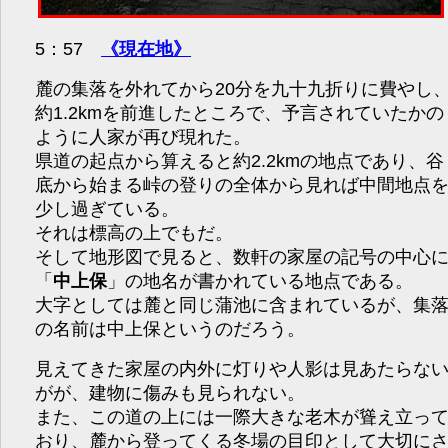
5：57
《現在地》
麓の集落を外れてから20分を九十九折りに費やし
約1.2kmを前進したところで、予言されていたかの
ように人家が再び現れた。
県道の起点から算えると約2.2kmの地点であり、谷
底から始まる峠の登りの全体から見れば中間地点
少し過ぎている。
それは標高の上でもだ。
そして地形図で見ると、数軒の家屋の記号の中心
「
中上保
」の地名が書かれている地点である。
大字としては麓と同じ蒲池に含まれているが、集
の名前は中上保というのだろう。
見えてきた家屋の内外に灯りや人影は見あたらな
がが、建物に傷みも見られない。
また、この道の上には一際大きな老木が聳え立っ
おり、麓から登ってくる冬場の目印として大切に