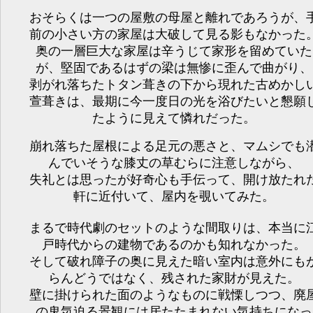
おそらくは一つの屋敷の母屋と離れであろうが、
前の小さい方の家屋は大破して見る影もなかった
奥の一層巨大な家屋は辛うじて家形を留めていた
が、堅固であるはずの梁は無惨に歪んで曲がり、
剥がれ落ちたトタン葺きの下から現れた古めかし
萱葺きは、最期に今一度日の光を浴びたいと懇願
たように見えて憐れだった。
崩れ落ちた屋根による足元の悪さと、マムシでも
んでいそうな膝丈の草むらに注意しながら、
失礼とは思ったが好奇心も手伝って、開け放たれ
軒に近付いて、屋内を覗いてみた。
まるで時代劇のセットのような間取りは、本当に
戸時代からの建物であるのかも知れなかった。
そして破れ障子の奥に見えた暗い室内は意外にも
らんどうではなく、残された家財が見えた。
壁に掛けられた面のようなものに戦慄しつつ、廃
の鬼気迫る景観には居たたまれない気持ちになっ