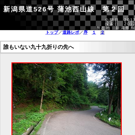
新潟県道526号 蒲池西山線 第２回
公開日 2013
探索日 2012
所在地 新潟県糸
トップ
／
道路レポ
／
序
１
２
誰もいない九十九折りの先へ