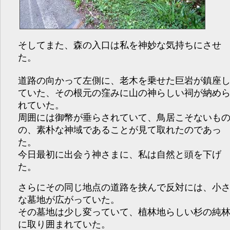
そしてまた、森の入口は私を神妙な気持ちにさせ
た。
道路の向かって左側に、老木を乗せた巨岩が鎮座
ていた、その根元の窪みに山の神らしい祠が納め
れていた。
周囲には御幣が垂らされていて、鳥居こそないも
の、素朴な神域であることが見て取れたのであっ
た。
今日最初に出会う神さまに、私は自然と頭を下げ
た。
さらにその同じ地点の道路を挟んで反対には、小
な墓地が広がっていた。
その墓地は少し変っていて、植林地らしい杉の純
に取り囲まれていた。