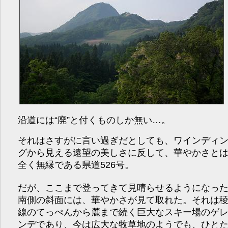
沿道には“廃”と付くものしか無い…。
それはさすがに言い過ぎだとしても、ワインディ
グから見える遠望の美しさに反して、華やかさと
全く無縁である県道526号。
だが、ここまで登ってきて見晴らせるようになっ
南側の斜面には、華やかさが見て取れた。それは
線のてっぺんから麓まで続く巨大なスキー場のゲ
ンデであり、今は広大な牧草地のようでも、ひと