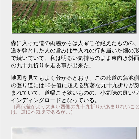
森に入った道の両脇からは人家こそ絶えたものの
道を幹とした人の営みは手入れの行き届いた畑の
で続いていて、私は明るい気持ちのまま東向き斜
の九十九折りを走る事が出来た。
地図を見てもよく分かるとおり、この峠道の蒲池
の登り道には10を優に超える顕著な九十九折りが
まれていて、道幅こそ狭いものの、小気味の良い
インディングロードとなっている。
（高低差がより大きい西側の九十九折りがあまりないこ
は、逆に不気味であるが…）