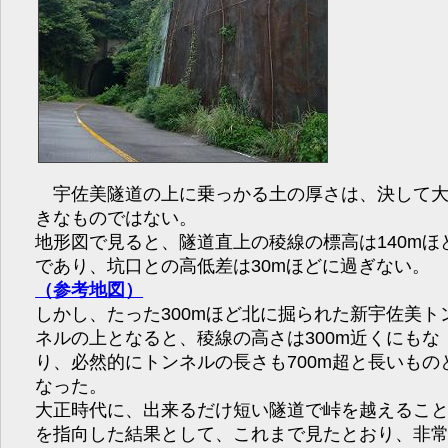
宇佐美隧道の上に乗っかる土の厚さは、決して
きなものではない。
地形図で見ると、隧道直上の稜線の標高は140mほ
であり、坑口との高低差は30mほどに過ぎない。
（参考地図）
しかし、たった300mほど北に掘られた新宇佐美ト
ネルの上となると、稜線の高さは300m近くにもな
り、必然的にトンネルの長さも700m超と長いもの
なった。
大正時代に、出来るだけ短い隧道で峠を越えるこ
を指向した結果として、これまで見たとおり、非