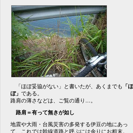
「ほぼ妥協がない」と書いたが、あくまでも
「
ぼ」
である。
路肩の薄さなどは、ご覧の通り…。
路肩＝有って無きが如し
地震や大雨・台風災害の多発する伊豆の地にあっ
て、これでは幹線道路と呼ぶには余りにお粗末。