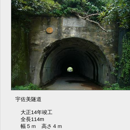
宇佐美隧道
大正14年竣工
全長114m
幅５ｍ 高さ４ｍ