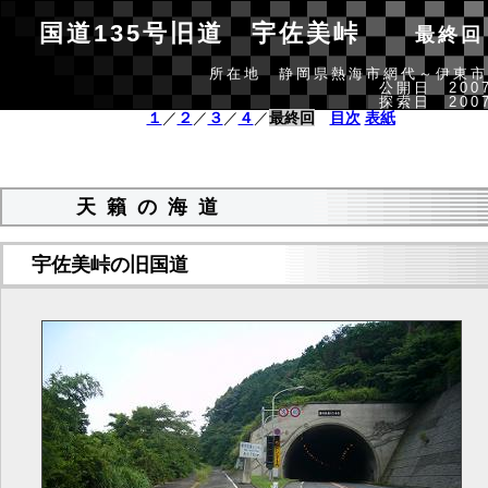
国道135号旧道 宇佐美峠
最終回
所在地 静岡県熱海市網代～伊東市
公開日 2007
探索日 2007
１
／
２
／
３
／
４
／
最終回
目次
表紙
天籟の海道
宇佐美峠の旧国道