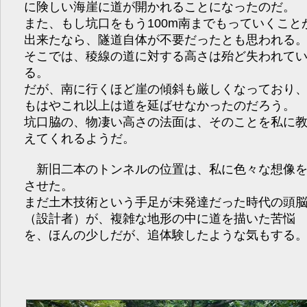
に険しい海崖に道が開かれることになったのだ。
また、もし坑口をもう100m南までもっていくこと
出来たなら、隧道自体が不要だったとも思われる
そこでは、稜線の道に対する高さは殆ど失われて
る。
だが、南に行くほど崖の傾斜も厳しくなっており
もはやこれ以上は道を延ばせなかったのだろう。
坑口脇の、物凄い高さの法面は、そのことを私に
えてくれるようだ。
新旧二本のトンネルの位置は、私に色々な想像
させた。
まだ土木技術という手足が未発達だった時代の頭
（設計者）が、複雑な地形の中に道を描いた苦悩
を、ほんの少しだが、追体験したような気もする