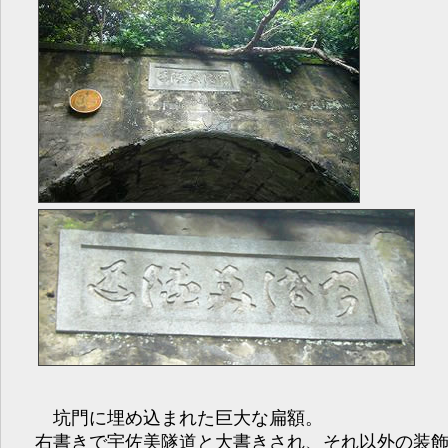
坑門に埋め込まれた巨大な扁額。
右書きで宇佐美隧道と大書きされ、それ以外の装