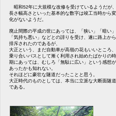
昭和52年に大規模な改修を受けているようだが
長さ幅高さといった基本的な数字は竣工当時から
化がないようだ。
廃止間際の平成の世にあっては、「狭い」「暗い
「気持ち悪い」などとの誹りを受け、遂に路上か
排斥されたのであるが、
大正という、まだ自動車が高嶺の花もいいところ
乗り合いバスとして漸く利用され始めたばかりの
期にあっては、むしろ「無駄に広い」という感想
あったかも知れない。
それほどに豪壮な隧道だったことと思う。
大正時代のものとしては、本当に立派な大断面隧
である。