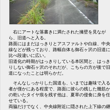
右にアートな落書きに満たされた擁壁を見なが
ら、旧道へと入る。
路面にはまだはっきりとアスファルトや白線、中
線などが残っており、路幅自体も御石ヶ沢の旧道
比べ段違いに広い。
旧道化の時期がはっきりしている本区間と、はっ
りしない御石ヶ沢のそれだが、こちらの方が後で
道になったことは明らかだ。
そんなしっかりした国道も、いまでは趣味で入
者が僅かにある程度で、路面に彼らの残した幾筋
の乾いたタイヤ痕を残す他は、夏草の侵食に身を
せている。
両脇だけでなく、中央線附近に隠された上下線の