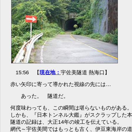
15:56 【
現在地：
宇佐美隧道 熱海口】
赤い矢印に寄って導かれた視線の先には…
あった。 隧道だ。
何度味わっても、この瞬間は堪らないものがある
しかも、『日本トンネル大鑑』がスクラップした
隧道の記録は、大正14年の竣工を伝えている。
網代～宇佐美間ではもっとも古く、伊豆東海岸の