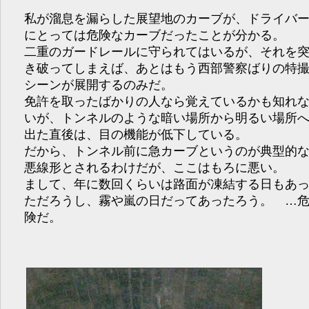
私が溜息を漏らした展望地のカーブが、ドライバ
にとっては危険なカーブだったことが分かる。
二重のガードレールに守られてはいるが、それを
き破ってしまえば、あとはもう西部警察ばりの特
シーンが展開するのみだ。
免許を取ったばかりの人なら覚えているかも知れ
いが、トンネルのような暗い場所から明るい場所
出た直後は、目の機能が低下している。
だから、トンネル前に急カーブというのが典型的
悪線形とされるわけだが、ここはもろに悪い。
まして、年に数回くらいは路面が凍結する日もあ
ただろうし、霧や嵐の日だってあったろう。 …
険だ。