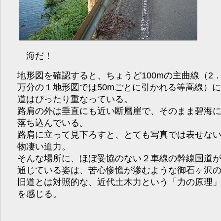
海だ！
地形図を確認すると、ちょうど100mの主曲線（2．
万分の１地形図では50mごとに引かれる等高線）
道はぴったり重なっている。
路肩の外は垂直にも近い断層崖で、そのまま碧海
落ち込んでいる。
路肩に立って見下ろすと、とても写真では表せな
物凄い迫力。
そんな場所に、ほぼ妥協のない２車線の幹線国道
通じている姿は、苦心惨憺が滲むような御石ヶ沢
旧道とは対照的な、近代土木力という「力の原理
を感じる。