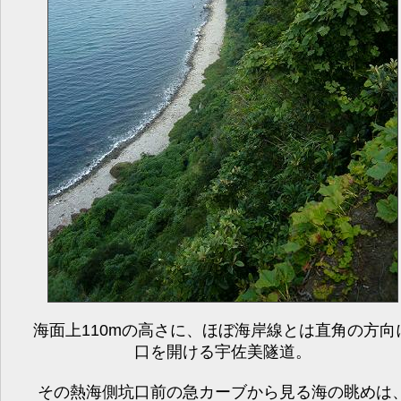
海面上110mの高さに、ほぼ海岸線とは直角の方向
口を開ける宇佐美隧道。
その熱海側坑口前の急カーブから見る海の眺めは