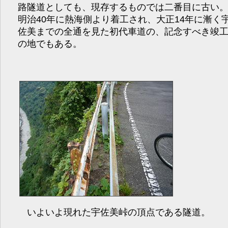
路隧道としても、現存するものでは二番目に古い
明治40年に熱海側より着工され、大正14年に漸く
佐美までの全通を見た初代車道の、記念すべき竣
の地でもある。
いよいよ現れた宇佐美峠の頂点である隧道。