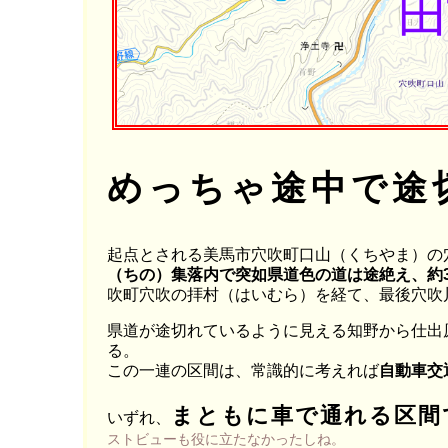
めっちゃ途中で途
起点とされる美馬市穴吹町口山（くちやま）の
（ちの）集落内で突如県道色の道は途絶え、約
吹町穴吹の拝村（はいむら）を経て、最後穴吹
県道が途切れているように見える知野から仕出原
る。
この一連の区間は、常識的に考えれば
自動車交
まともに車で通れる区間
いずれ、
ストビューも役に立たなかったしね。