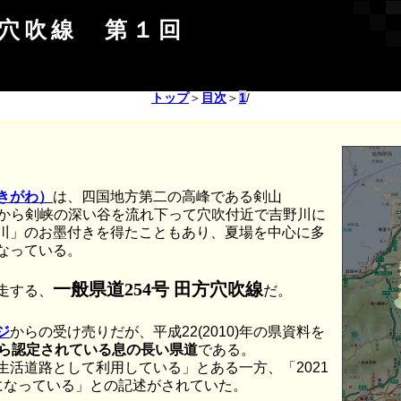
方穴吹線 第１回
トップ
＞
目次
＞
1
/
きがわ）
は、四国地方第二の高峰である剣山
）から剣峡の深い谷を流れ下って穴吹付近で吉野川に
川」のお墨付きを得たこともあり、夏場を中心に多
なっている。
一般県道254号 田方穴吹線
走する、
だ。
ジ
からの受け売りだが、平成22(2010)年の県資料を
)年から認定されている息の長い県道
である。
活道路として利用している」とある一方、「2021
になっている」との記述がされていた。