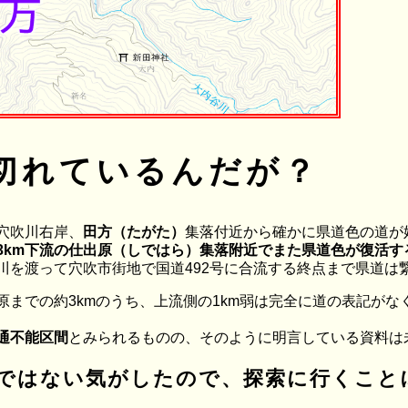
切れているんだが？
穴吹川右岸、
田方（たがた）
集落付近から確かに県道色の道が
3km下流の仕出原（しではら）集落附近でまた県道色が復活す
川を渡って穴吹市街地で国道492号に合流する終点まで県道は
までの約3kmのうち、上流側の1km弱は完全に道の表記がな
通不能区間
とみられるものの、そのように明言している資料は
ではない気がしたので、探索に行くこと