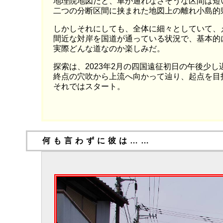
地理院地図だと、車が通れなさそうな区間は短
二つの分断区間に挟まれた地図上の離れ小島的
しかしそれにしても、全体に細々としていて、
間近な対岸を国道が通っている状況で、基本的
実際どんな道なのか楽しみだ。
探索は、2023年2月の四国遠征初日の午後少
終点の穴吹から上流へ向かって辿り、起点を目
それではスタート。
何も言わずに彼は……