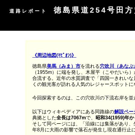
徳島県道254号田
道路レポート
《周辺地図(ﾏﾋﾟｵﾝ)》
徳島県
美馬（みま）市
を流れる
穴吹川（あなぶ
（1955m）に端を発し、木屋平（こやだいら
合流する。近年の水質調査で「四国一きれいな
くの観光客が訪れる人気のレジャースポットに
今回探索するのは、この穴吹川の下流右岸を並
以下はウィキペディアにある同路線の
解説ペー
典拠とした
全長は7067m
で、
昭和34(1959
そして同ページには、「沿線には集落があり、生
年8月に大雨の影響で落石が発生し現在通行止