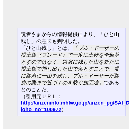
読者さまからの情報提供により、「ひと山
残し」の意味も判明した。
「ひと山残し」とは、
ブル・ドーザーの
排土板（ブレード）で一度に土砂を全部落
とすのではなく、路肩に残した山を新たに
排土板で押し出した山で落とすことで、常
に路肩に一山を残し、ブル・ドーザーが路
肩の際まで近づくのを防ぐ施工法
である
とのことだ。
（引用元ＵＲＬ：
http://anzeninfo.mhlw.go.jp/anzen_pg/SAI_
joho_no=100972
）