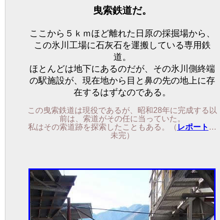
曳索鉄道だ。
ここから５ｋｍほど離れた日原の採掘場から、
この氷川工場に石灰石を運搬している専用鉄
道。
ほとんどは地下にあるのだが、その氷川側終端
の駅施設が、現在地から目と鼻の先の地上に存
在するはずなのである。
この曳索鉄道は現役であるが、昭和28年に完成する以
前は、索道がその任に当っていた。
私はその索道跡を探索したこともある。（
レポート
…
未完）