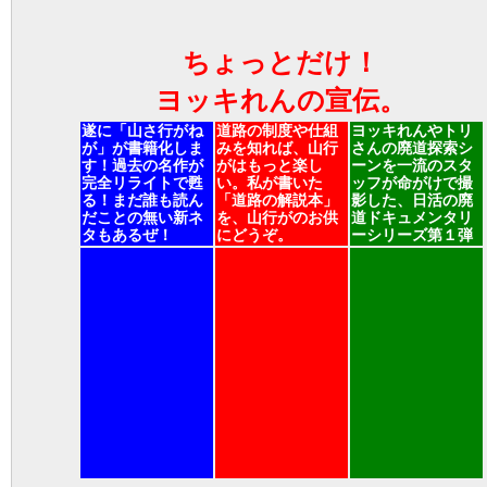
ちょっとだけ！
ヨッキれんの宣伝。
遂に「山さ行がね
道路の制度や仕組
ヨッキれんやトリ
が」が書籍化しま
みを知れば、山行
さんの廃道探索シ
す！過去の名作が
がはもっと楽し
ーンを一流のスタ
完全リライトで甦
い。私が書いた
ッフが命がけで撮
る！まだ誰も読ん
「道路の解説本」
影した、日活の廃
だことの無い新ネ
を、山行がのお供
道ドキュメンタリ
タもあるぜ！
にどうぞ。
ーシリーズ第１弾