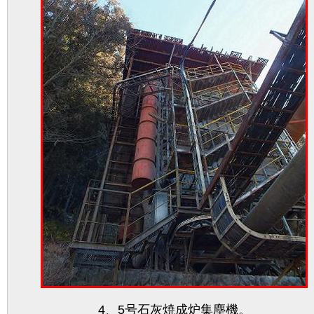
4、5号石灰焼成炉集塵機。