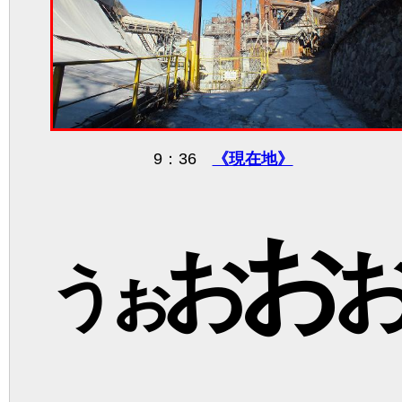
9：36
《現在地》
お
お
うぉ