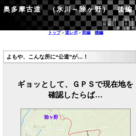
奥多摩古道 （氷川～除ヶ野）
後編
公開日 2013.
探索日 2013.
東京都奥
トップ
＞
道レポ
＞
前編
後編
よもや、こんな所に“公道”が…！
ギョッとして、ＧＰＳで現在地を
確認したらば…