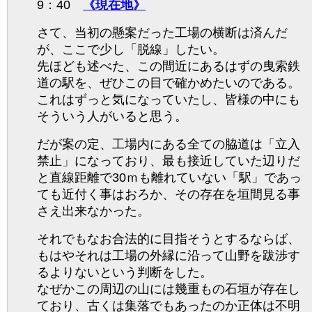
9：40
《現在地》
さて、当初の懸案だった工場の横断は済んだ
が、ここで少し「脱線」したい。
先ほども述べた、この間近にあるはずの曳索鉄
道の駅を、ぜひこの目で確かめたいのである。
これはずっと気になっていたし、皆様の中にも
そういう人がいると思う。
だが案の定、工場内にある全ての脇道は「立入
禁止」になっており、最も接近していた辺りだ
と直線距離で30ｍも離れていない「駅」であっ
ても近付く事はおろか、その存在を垣間見る事
さえ出来なかった。
それでもなお合法的に目指そうとするならば、
もはやそれは工場の外縁に沿って山野を跋渉す
るよりないという判断をした。
なぜかこの周辺の山には幾重もの石垣が存在し
ており、古くは集落でもあったのか正体は不明