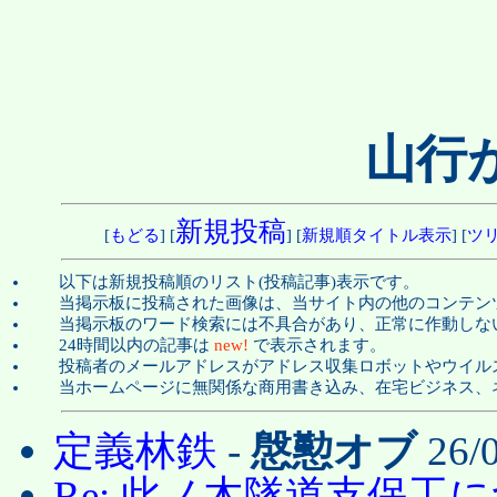
山行
新規投稿
[
もどる
] [
] [
新規順タイトル表示
] [
ツ
以下は新規投稿順のリスト(投稿記事)表示です。
当掲示板に投稿された画像は、当サイト内の他のコンテン
当掲示板のワード検索には不具合があり、正常に作動しな
24時間以内の記事は
new!
で表示されます。
投稿者のメールアドレスがアドレス収集ロボットやウイル
当ホームページに無関係な商用書き込み、在宅ビジネス、
定義林鉄
-
慇懃オブ
26/0
Re: 此ノ木隧道支保工