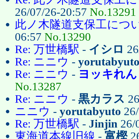
26/07/26-20:57
No.13291
此ノ木隧道支保工につ
06:57
No.13290
Re: 万世橋駅
-
イシロ
26
Re: ニニウ
-
yorutabyut
Re: ニニウ
-
ヨッキれん
No.13287
Re: ニニウ
-
黒カラス
26
ニニウ
-
yorutabyuto
26/
Re: 万世橋駅
-
Jinjin
26/
東海道本線旧線
-
富樫
26