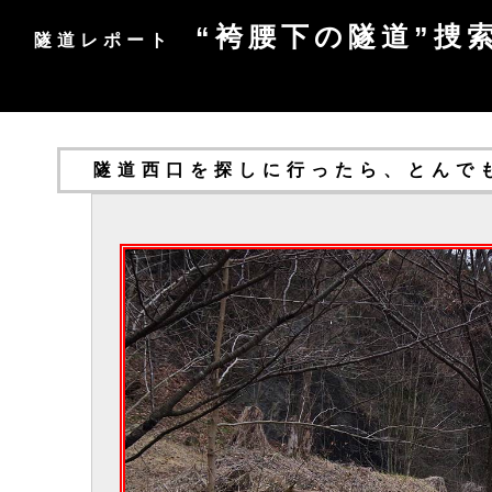
“袴腰下の隧道”捜
隧道レポート
隧道西口を探しに行ったら、とんで