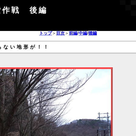
索作戦 後編
トップ
＞
目次
＞
前編
/
中編
/
後編
もない地形が！！