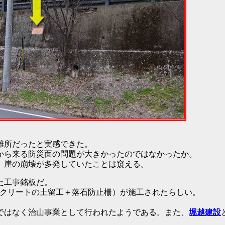
難所だったと実感できた。
から来る防災面の問題が大きかったのではなかったか。
、崖の崩壊が多発していたことは窺える。
た工事銘板だ。
コンクリートの土留工＋落石防止柵）が施工されたらしい。
ではなく治山事業として行われたようである。また、
堀越建設