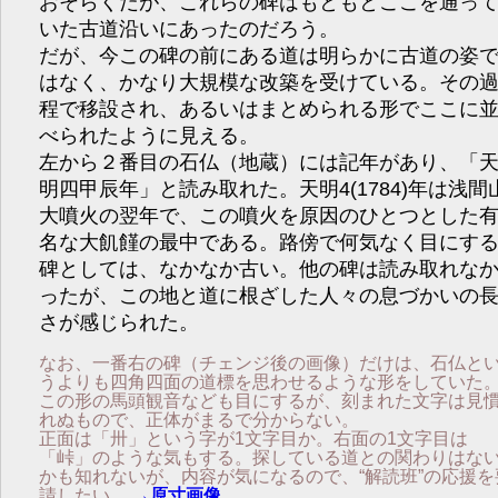
おそらくだが、これらの碑はもともとここを通っ
いた古道沿いにあったのだろう。
だが、今この碑の前にある道は明らかに古道の姿
はなく、かなり大規模な改築を受けている。その
程で移設され、あるいはまとめられる形でここに
べられたように見える。
左から２番目の石仏（地蔵）には記年があり、「
明四甲辰年」と読み取れた。天明4(1784)年は浅間
大噴火の翌年で、この噴火を原因のひとつとした
名な大飢饉の最中である。路傍で何気なく目にす
碑としては、なかなか古い。他の碑は読み取れな
ったが、この地と道に根ざした人々の息づかいの
さが感じられた。
なお、一番右の碑（チェンジ後の画像）だけは、石仏と
うよりも四角四面の道標を思わせるような形をしていた
この形の馬頭観音なども目にするが、刻まれた文字は見
れぬもので、正体がまるで分からない。
正面は「卅」という字が1文字目か。右面の1文字目は
「峠」のような気もする。探している道との関わりはな
かも知れないが、内容が気になるので、“解読班”の応援を
請したい。
→原寸画像