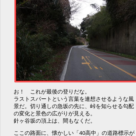
お！ これが最後の登りだな。
ラストスパートという言葉を連想させるような風
景だ。切り通しの急坂の先に、峠を知らせる勾配
の変化と景色の広がりが見える。
針ヶ谷坂の頂上は、間もなくだ。
ここの路面に、懐かしい「40高中」の道路標示が