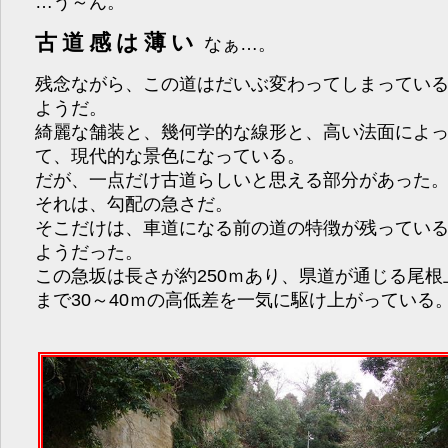
…う～ん。
古道感は薄い
なぁ…。
残念ながら、この道はだいぶ変わってしまってい
ようだ。
綺麗な舗装と、幾何学的な線形と、高い法面によ
て、現代的な景色になっている。
だが、一点だけ古道らしいと思える部分があった
それは、勾配の急さだ。
そこだけは、車道になる前の道の特徴が残ってい
ようだった。
この急坂は長さが約250ｍあり、県道が通じる尾根
まで30～40ｍの高低差を一気に駆け上がっている