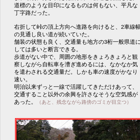
道標のような目印になるものは何もない、平凡な
丁字路だった。
右折して峠の頂上方向へ進路を向けると、2車線
の見通し良い道が続いていた。
舗装の状態も良く、交通量も地方の3桁一般県道
しては多いと断言できる。
歩道がない中で、周囲の地形をきょろきょろと観
察しながら自転車を漕ぎ進めるには、なかなか気
を遣わされる交通量だ。しかも車の速度がかなり
速い。
明治以来ずっと一線で活躍してきただけあって、
交通すること以外の余興を許さなそうな空気感が
あった。
（あと、残念ながら路傍のゴミが目立つ）