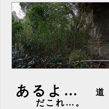
あるよ…
道
だこれ…。