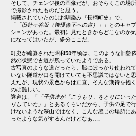
そして、チェンジ後の画像だが、おそらくこの場
で撮影されたものだと思う。
掲載されていたのはお馴染み『長柄町史』で、
「
旧針ヶ谷坂（権現森下への道）
」とのキャ
ションがあった。最初に見たときからどこなのか
になってはいたが、多分ここだ。
町史が編纂された昭和58年頃は、このような旧態
然の状態で古道が残っていたようである。
古写真のような道だったら、脇にぽっかり使われ
いない隧道が口を開けていても不思議ではないと
えたが、現状の景色からは正直、そんな期待を抱
のは難しい。
隧道は、「
子供達が「こうもり」をとりにいっ
りしていた
」とあるくらいだから、子供の足で
けないような深山ではなく、こんな感じの場所に
ったような気がするんだけどなぁ…。