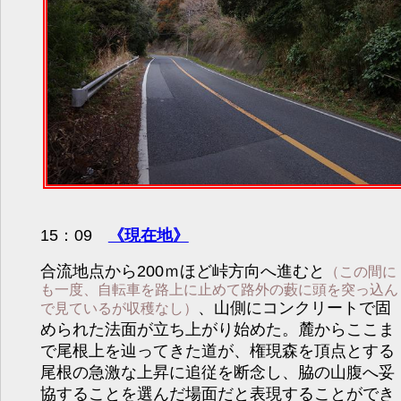
15：09
《現在地》
合流地点から200ｍほど峠方向へ進むと
（この間に
も一度、自転車を路上に止めて路外の藪に頭を突っ込ん
、山側にコンクリートで固
で見ているが収穫なし）
められた法面が立ち上がり始めた。麓からここま
で尾根上を辿ってきた道が、権現森を頂点とする
尾根の急激な上昇に追従を断念し、脇の山腹へ妥
協することを選んだ場面だと表現することができ