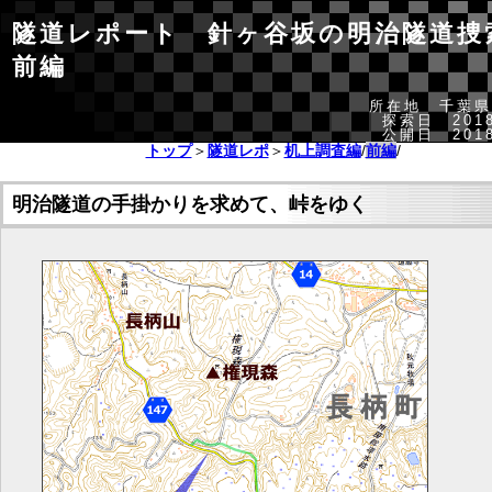
隧道レポート 針ヶ谷坂の明治隧道
前編
所在地 千葉県
探索日 2018
公開日 2018
トップ
＞
隧道レポ
＞
机上調査編
/
前編
/
明治隧道の手掛かりを求めて、峠をゆく