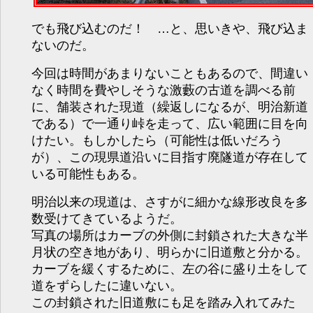
でも飛び込むのだ！ …と、思いきや、飛び込ま
ないのだ。
今回は時間があまりないこともあるので、間違い
なく時間を費やしそうな激藪の古道を調べる前
に、舗装された現道（繰返しになるが、明治新道
である）で一通り峠を走って、広い範囲に目を向
けたい。もしかしたら（可能性は低いだろう
が）、この現県道沿いに目指す廃隧道が存在して
いる可能性もある。
明治以来の現道は、さすがに細かな線形改良を多
数受けてきているようだ。
写真の場所はカーブの外側に封鎖された大きな半
月状の空き地があり、明らかに旧道敷と分かる。
カーブを緩くするために、左の谷に盛り土をして
道をずらしたに違いない。
この封鎖された旧道敷にも足を踏み入れてみた