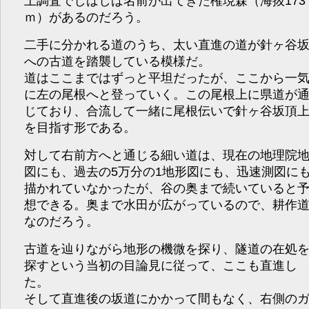
上調査でしばしば名前が出てきた権現森（海抜173
ｍ）があるのだろう。
二手に分かれる道のうち、太い直進の道が針ヶ谷
への古道を踏襲している模様だ。
道はここまではずっと平坦だったが、ここから一
に左の尾根へと登っていく。この尾根上に県道が
じており、合流して一緒に尾根伝いで針ヶ谷坂頂
を目指す形である。
対して右前方へと通じる細い道は、現在の地理院
図にも、過去の5万分の1地形図にも、迅速測図に
描かれていなかったが、谷の奥まで続いていると
想できる。奥まで水田が広がっているので、耕作
なのだろう。
古道を辿りながら地形の機微を探り、隧道の在処
探すという当初の目論見に従って、ここも直進し
た。
そして直進後の坂道にかかって間もなく、右側の