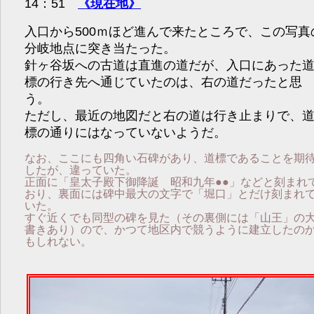
14：51
《現在地》
入口から500ｍほど進んで来たところで、この写真
分岐地点に突き当たった。
針ヶ谷坂への古道は直進の道だが、入口にあった
標の行き先へ通じていたのは、右の道だったと思
う。
ただし、最近の地図だと右の道は行き止まりで、
標の通りにはなっていないようだ。
なお、ここにも四角い石碑があり、道標であることを期
したが、違っていた。
正面に「皇太子殿下御降誕 昭和九年●●」などと刻まれ
おり、裏面には碑中最大の文字で「堀口」とだけ刻まれ
いた。
すぐ近くでも同型の碑を見た（その裏側には「山王」の
書きあり）ので、かつて地区内で競うように建立したの
もしれない。