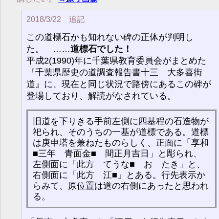
2018/3/22 追記
この道標石かも知れない碑の正体が判明し
た。 ……
道標石でした！
平成2(1990)年に千葉県教育委員会がまとめた
『千葉県歴史の道調査報告書十三 大多喜街
道』に、現在と同じ状況で路傍にあるこの碑が
登場しており、解読がなされている。
旧道を下りきる手前左側に四基程の石造物が
祀られ、そのうちの一基が道標である。道標
は庚申塔を兼ねたものらしく、正面に「享和
■三年 青面金■ 間正月吉日」と彫られ、
左側面に「此方 てうな■ おゝたき」と、
右側面に「此方 江■」とある。行先表示か
らみて、原位置は道の右側にあったと思われ
る。