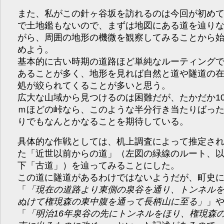
また、私がこの針ヶ谷坂を訪れるのは今回が初め
で土地鑑もないので、まずは地図にある道を辿り
がら、周囲の地形の機微を観察してみることから
めよう。
基本的に古い時期の道路ほど単純なルーティング
あることが多く、地形を見れば自然と道や隧道の
処が絞られてくることが多いと思う。
広大な山域から見つけるのは困難だが、たかだか10
ｍほどの峠なら、このような半分行き当たりばっ
りでもなんとかなることを期待している。
具体的な作戦としては、机上調査によって推定さ
た「近世以前からの道」（左図の緑線のルート、
下「古道」）を辿ってみることにした。
この道に隧道があるわけではないようだが、町史
「
現在の道路より東側の泉谷を通り、トンネル
ぬけて権現森の東中腹を通って長柄山に至る
」
「
明治16年泉谷の先にトンネルをほり、権現森