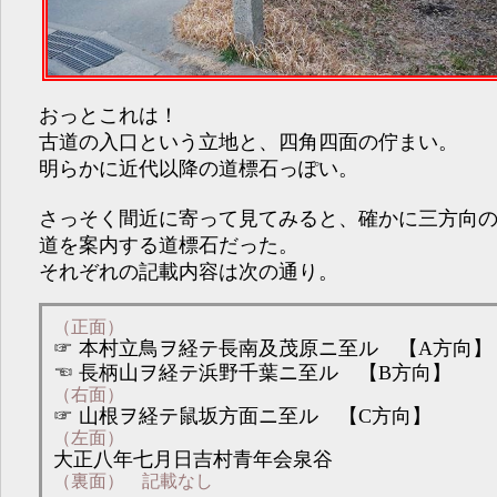
おっとこれは！
古道の入口という立地と、四角四面の佇まい。
明らかに近代以降の道標石っぽい。
さっそく間近に寄って見てみると、確かに三方向
道を案内する道標石だった。
それぞれの記載内容は次の通り。
（正面）
☞ 本村立鳥ヲ経テ長南及茂原ニ至ル 【A方向】
☜ 長柄山ヲ経テ浜野千葉ニ至ル 【B方向】
（右面）
☞ 山根ヲ経テ鼠坂方面ニ至ル 【C方向】
（左面）
大正八年七月日吉村青年会泉谷
（裏面） 記載なし