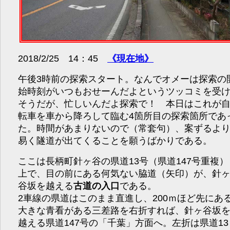
2018/2/25 14：45
《現在地》
午後3時前の探索スタート。なんでオメーは探索の
始時刻がいつもおせーんだよというツッコミを受
そうだが、忙しいんだよ探索で！ 本日はこれが
転車を車から降ろして臨む4箇所目の探索箇所であ
た。時間があまりないので（常套句）、案ずるよ
易く隧道が出てくることを願うばかりである。
ここは長柄町針ヶ谷の県道13号（県道147号重複）
上で、目の前にある何気ない脇道（矢印）が、針
谷坂を越える
古道の入口
である。
2車線の県道はこのまま直進し、200ｍほど先にあ
大きな青看がある三差路を右折すれば、針ヶ谷坂
越える県道147号の「千葉」方面へ。左折は県道13