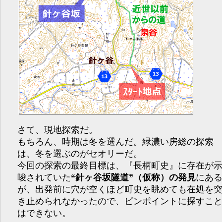
さて、現地探索だ。
もちろん、時期は冬を選んだ。緑濃い房総の探索
は、冬を選ぶのがセオリーだ。
今回の探索の最終目標は、『長柄町史』に存在が
唆されていた
“針ヶ谷坂隧道”（仮称）の発見
にあ
が、出発前に穴が空くほど町史を眺めても在処を
き止められなかったので、ピンポイントに探すこ
はできない。