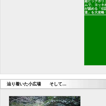
超ビックボリ
ムで、ヨッキ
が認める「伝
道」を大攻略
辿り着いた小広場 そして…