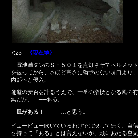
7:23
《現在地》
電池満タンのＳＦ５０１を点灯させてヘルメッ
を被ってから、さほど高さに猶予のない坑口より
内部へと侵入。
隧道の安否を計るうえで、一番の指標となる風の
無だが、 ──ある。
風がある！
…と思う。
ビュービュー吹いているわけでは決して無く、自
を持って「ある」とは言えないが、頬にあたる空