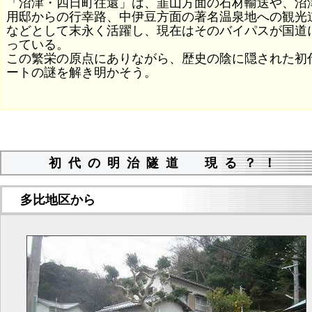
「沼津・四日町往還」は、韮山方面の石材輸送や、沼
用邸からの行幸路、中伊豆方面の著名温泉地への観光
などとして末永く活躍し、現在はそのバイパスが国道
っている。
この繁栄の原点にありながら、歴史の陰に隠された初
ートの謎を解き明かそう。
初代の明治隧道 現る？！
多比地区から