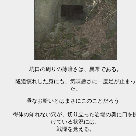
坑口の周りの薄暗さは、異常である。
隧道慣れした身にも、気味悪さに一度足が止まっ
た。
昼なお暗いとはまさにこのことだろう。
得体の知れない穴が、切り立った岩場の奥に口を
けている状況には、
戦慄を覚える。