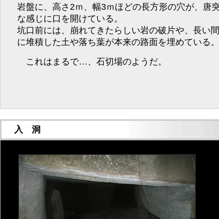
岩盤に、高さ2ｍ、幅3ｍほどの長方形の穴が、唐
な感じに口を開けている。
坑口前には、崩れてきたらしい岩の破片や、長い
に堆積した土や落ち葉が本来の路面を埋めている
これはまるで…、石切場のようだ。
入 洞