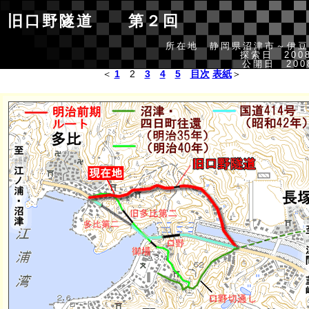
旧口野隧道 第２回
所在地 静岡県沼津市～伊豆
探索日 2008
公開日 2008
＜
1
2
3
4
5
目次
表紙
＞