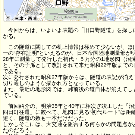
今回からは、いよいよ表題の「旧口野隧道」を探し
かる。
この隧道に関しての机上情報は極めて少ないが、ほ
一の“存在証明”といえるのが、日本帝国陸地測量部が
28年に測量して発行した初代・５万分の1地形図（沼
と、その子孫として改訂されて来た昭和22年版までの
である。
次に発行された昭和27年版からは、隧道の表記が消え
切り通しのような描かれ方となっている。
また、最近の地形図では、峠前後の道自体が消えてし
ている。
前回紹介の、明治35年と40年に相次ぎ竣工した「沼
四日町往還」に較べて、地図に見る“初代ルート”は距
短く、隧道の数も一本だけだった。
しかしそこには、大交通を阻害する何らかの問題点が
たのだろう。