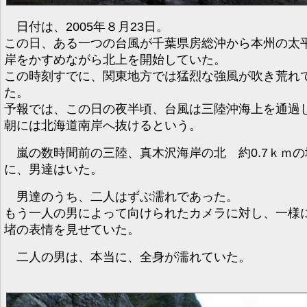
日付は、2005年８月23日。
この日、ある一つの台風が千葉県房総沖から本州の太
岸をかすめながら北上を開始していた。
この時刻すでに、関東地方では猛烈な強風が吹き荒れ
た。
予報では、この日の夜半頃、台風は三陸沖海上を通過
朝には北海道南岸へ抜けるという。
嵐の数時間前の三陸、真木沢海岸の北 約0.7ｋｍの
に、男達はいた。
男達のうち、二人はずぶ濡れであった。
もう一人の男によって向けられたカメラに対し、一様
堵の表情を見せていた。
二人の男は、本当に、全身が濡れていた。