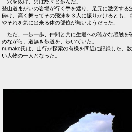
穴を抜け、男は黙々と歩んだ。
登山道まがいの岩場が行く手を遮り、足元に激突する
砕け、高く舞ってその飛沫を３人に振りかけるとも、
やそれを気に出来る体の部位が無いようだった。
ただ、一歩一歩、仲間と共に生還への確かな感触を
めながら、道無き歩道を、歩いていた。
numako氏は、山行が探索の有様を間近に記録した、
い人物の一人となった。