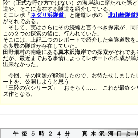
陸”（正式な呼び方ではない）の海岸線に穿たれた際ど
道や、そこに点在する隧道を紹介している。
ミニレポ「
ネダリ浜隧道
」と隧道レポの「
北山崎隧道
がそれである。
そして、実はさらにその続編と言うべき探索が、同
この２つの探索の後に、行われていた。
そこには、上記二つのレポートで紹介した全隧道数を
る多数の隧道が存在していた。
田野畑村の南端にある
真木沢海岸
での探索がそれであ
だが、最近まである事情によってレポートの作成が満
出来なかった。
今回、その問題が解消したので、お待たせしました
ートを、公開しようと思う。
「三陸の穴シリーズ」 おそらく…… これが最終シ
ズ作となる。
午後５時２４分 真木沢河口よ