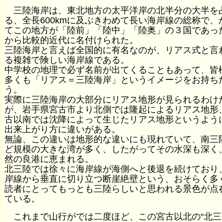
三陸海岸は、東北地方の太平洋岸の北半分の大半を
る、全長600kmに及ぶきわめて長い海岸線の総称で、
てこの地方が「陸前」「陸中」「陸奥」の３国であっ
から比較的近代に名付けられた。
三陸海岸と言えば全国的に有名なのが、リアス式と言
る複雑で険しい海岸線である。
中学校の地理で必ず名前が出てくることもあって、皆
多くも「リアス＝三陸海岸」というイメージをお持ち
う。
実際に三陸海岸の大部分にリアス地形が見られるわけ
が、岩手県宮古市より北側では隆起によるリアス地形
古以南では沈降によって生じたリアス地形というよう
出来上がり方に違いがある。
無論、この違いは地形的な違いにも現れていて、南三
ど規模の大きな湾が多く、したがってその水深も深く
然の良港に恵まれる。
北三陸では徐々に海岸線が海側へと後退を続けており
岸線から垂直に切り立つ断崖絶壁という、おそらく多
読者にとってもっとも三陸らしいと思われる景色が点
ている。
これまで山行がでは二度ほど、この宮古以北の“北三