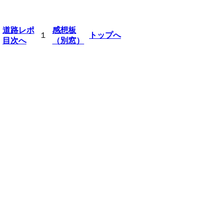
道路レポ
感想板
１
トップへ
目次へ
（別窓）