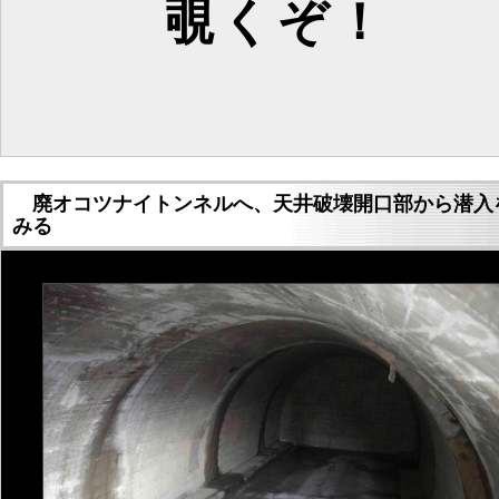
覗くぞ！
廃オコツナイトンネルへ、天井破壊開口部から潜入
みる