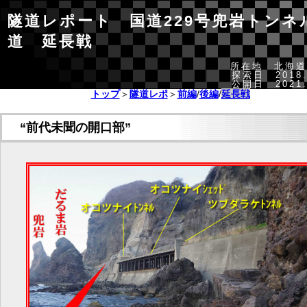
隧道レポート 国道229号兜岩トンネ
道 延長戦
所在地 北海道
探索日 2018.
公開日 2021.
トップ
＞
隧道レポ
＞
前編
/
後編
/
延長戦
“前代未聞の開口部”