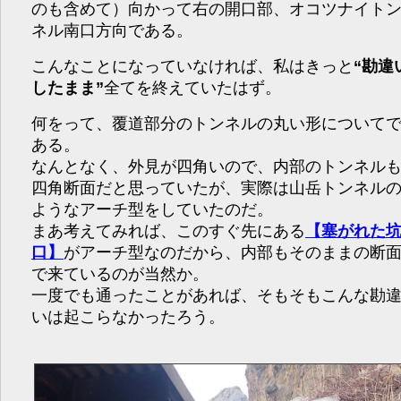
のも含めて）向かって右の開口部、オコツナイト
ネル南口方向である。
こんなことになっていなければ、私はきっと
“勘違
したまま”
全てを終えていたはず。
何をって、覆道部分のトンネルの丸い形について
ある。
なんとなく、外見が四角いので、内部のトンネル
四角断面だと思っていたが、実際は山岳トンネル
ようなアーチ型をしていたのだ。
まあ考えてみれば、このすぐ先にある
【塞がれた
口】
がアーチ型なのだから、内部もそのままの断
で来ているのが当然か。
一度でも通ったことがあれば、そもそもこんな勘
いは起こらなかったろう。