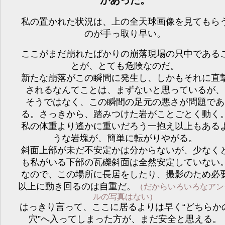
私の置かれた状況は、上の全天球画像を見てもら
のが手っ取り早い。
ここがまだ崩れたばかりの崩落現場の只中である
とが、とても危険なのだ。
新たな崩落がこの瞬間に発生し、しかもそれに直
されるなんてことは、まずないと思っているが、
そうではなく、この瞬間の足元の悪さが問題であ
る。さっきから、踏みつけた岩がことごとく動く
私の体重より遙かに重いだろう一抱え以上もある
うな岩塊が、簡単に転がりやがる。
斜面上部が未だ不安定かは分からないが、少なく
も私がいる下部の瓦礫斜面は全然安定していない
なので、この場所に長居をしたり、撮影のため必
以上に動き回るのは自重だ。
（だからいろいろなアン
ルの写真はない）
はっきり言って、ここに居るよりは早く“どちらか
穴”へ入ってしまった方が、まだ安全と思える。