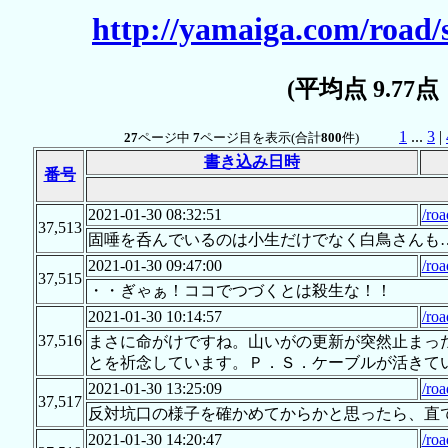
http://yamaiga.com/road/
(平均点 9.77
1
...
3
|
27
ページ中
7
ページ目を表示(合計
800
件)
書き込み日時
番号
2021-01-30 08:32:51
/roa
37,513
固唾を呑んでいるのは小生だけでなく白鳥さんも
2021-01-30 09:47:00
/roa
37,515
・・ぎゃぁ！ココでつづくとは殺生な！！
2021-01-30 10:14:57
/roa
37,516
まさに命がけですね。山いがの更新が突然止まっ
とを祈念しています。Ｐ．Ｓ．ケーブルが活きて
2021-01-30 13:25:09
/roa
37,517
反対坑口の様子を確かめてからかと思ったら、直
2021-01-30 14:20:47
/roa