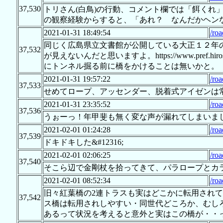
37,530
トリさん(白鳥)の行動、コメント欄では「餌くれ
の観察経験からすると、「あれ？ なんだかヘン
2021-01-31 18:49:54
/roa
同じく広島県立文書館が公開している大正１２年
37,532
が見えないんだと思いますよ。https://www.pref.hiroshima.lg.
にトンネル掘る前に橋をかけることは無いかと。
2021-01-31 19:57:22
/roa
37,533
せめてロープ、アッセンダー、脱着式アイゼンは
2021-01-31 23:35:52
/roa
37,536
うぉーっ！年甲斐も無く変な声が漏れてしまいま
2021-02-01 01:24:28
/roa
37,539
ドキドキした&#12316;
2021-02-01 02:06:25
/roa
37,540
そこら辺で金剛杖を拾ってきて、パラロープとカ
2021-02-01 08:52:34
/roa
旧々紅葉橋の2連トラスも実はどこかに転用され
37,542
ス橋は転用されしやすい・同世代どころか、むし
あるって状況を考えると意外と実はこの橋が・・