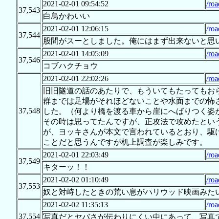
2021-02-01 09:54:52
/roa
37,543
白鳥かわいい
2021-02-01 12:06:15
/roa
37,544
股間がスーとしました。俺にはまず出来ないと思
2021-02-01 14:05:09
/roa
37,546
コブハクチョウ
2021-02-01 22:02:26
/roa
旧旧隧道の話のあたりで、もういてもたってもお
群までは足場がそれほどないことや水面までの怖
37,548
した。（何より橋を渡る車から崖にへばりつく姿
その時は思ってたんですが、正攻法で攻めたとい
が、ヨッキさんが本文で言われているとおり、駆
ことだと思うんですが机上調査が楽しみです。
2021-02-01 22:03:49
/roa
37,549
キターッ！！
2021-02-02 01:10:49
/roa
37,553
奴と対峙したときの荒い息がハリウッド映画みた
2021-02-02 11:35:13
/roa
37,554
写真だとヤバさが伝わりにくい中にあって、写真