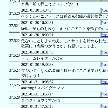
37,519
水鳥「船で行こうよ～」( *´艸｀)
2021-01-30 14:34:34
/roa
37,520
ペンシルバニアトラスは近鉄京都線の澱川橋梁し
2021-01-30 16:02:31
/roa
37,521
keiken がものを云う まさにこのことを指すのか
2021-01-30 18:09:21
/roa
37,522
危ないことしますねえ。このサイトを始められたこ
確実に（命綱つかうとか）お願いしますよ。
2021-01-30 18:31:48
/roa
37,523
トゥームレイダーかよw
2021-01-30 19:38:38
/roa
37,524
マジか？ なんの装備も持たずにここまで辿り着
授けよう！
2021-01-31 10:05:57
/roa
37,526
amazing ! スパイダーマン
2021-01-31 13:53:14
/roa
37,528
コハクチョウですかね
2021-01-31 17:02:16
/roa