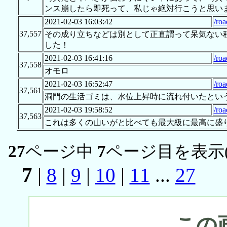
ンス崩したら即死って、私じゃ絶対行こうと思い
2021-02-03 16:03:42
/roa
37,557
その成り立ちなどは別として正直謂って呆気ない
した！
2021-02-03 16:41:16
/roa
37,558
オモロ
2021-02-03 16:52:47
/roa
37,561
洞門の生活ゴミは、水位上昇時に流れ付いたとい
2021-02-03 19:58:52
/roa
37,563
これは多くの山いがと比べても最大級に最高に盛
27
ページ中
7
ページ目を表示
7
|
8
|
9
|
10
|
11
...
27
この