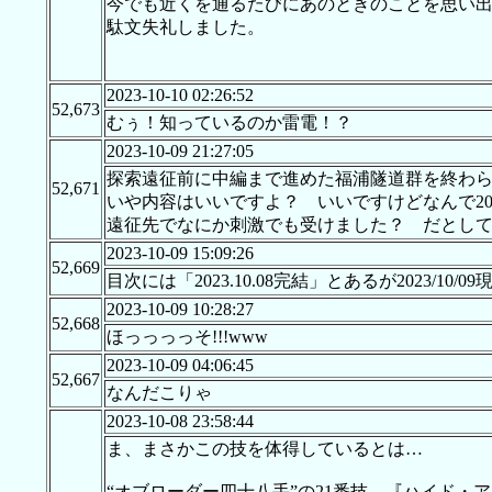
今でも近くを通るたびにあのときのことを思い
駄文失礼しました。
2023-10-10 02:26:52
52,673
むぅ！知っているのか雷電！？
2023-10-09 21:27:05
探索遠征前に中編まで進めた福浦隧道群を終
52,671
いや内容はいいですよ？ いいですけどなんで
遠征先でなにか刺激でも受けました？ だとし
2023-10-09 15:09:26
52,669
目次には「2023.10.08完結」とあるが202
2023-10-09 10:28:27
52,668
ほっっっっそ!!!www
2023-10-09 04:06:45
52,667
なんだこりゃ
2023-10-08 23:58:44
ま、まさかこの技を体得しているとは…
“オブローダー四十八手”の21番技、『ハイド・