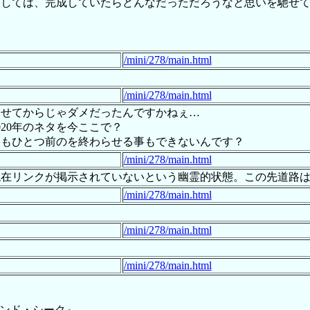
出しては、完成していたらどんなだっただろうなと思いを馳せ
/mini/278/main.html
/mini/278/main.html
わらせてからじゃダメだったんですかねぇ…
2020年のネタを今ここで？
てもひとつ前のを終わらせる事もできないんです？
/mini/278/main.html
3/10/09現在リンクが掲示されていないという幽霊的状態。この先
/mini/278/main.html
/mini/278/main.html
/mini/278/main.html
アンド・シーク』