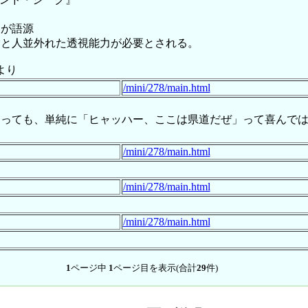
」が語源
験と人並外れた透視能力が必要とされる。
より
/mini/278/main.html
あっても、単純に「ヒャッハー、ここは県道だぜ」って喜んで
/mini/278/main.html
/mini/278/main.html
/mini/278/main.html
1
ページ中
1
ページ目を表示(合計
29
件)