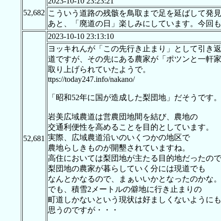
2023-10-10 23:23:21
52,682
こういう道路の残骸を鳥取まで足を延ばして発
あと、「廃道の日」楽しみにしています。今回
2023-10-10 23:13:10
ヨッキれんが「この先行き止まり」として引き
道ですが、その先にある農家が「ポツンと一軒
取り上げられていたようで。
ttps://today247.info/nakano/
「昭和52年に国が造成した梨団地」だそうです
岩美広域農道は営農団地間を結び、農地の
交通利便性を高めることを目的としています。
実際、広域農道沿いのいくつかの地区で
52,681
農地らしきものが開墾されていますね。
高住においては梨団地が主たる目的地だったの
梨団地の農家が暮らしていく分には現道でも
なんとかなるので、まぁいいかとなったのかな
でも、積雪2メートルの僻地に行き止まりの
町道しかないという現状は好ましくないように
思うのですが・・・