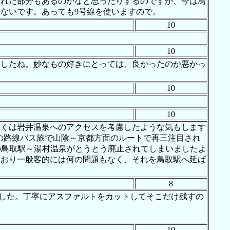
された部分もあるのかなと思ったりするのですが、今は鳥
ないです。あっても9号線を使いますので。
10
10
ましたね。妙なもの好きにとっては、良かったのか悪かっ
10
10
らくは岩井温泉へのアクセスを考慮したような気もします
の路線バス旅で山陰～京都方面のルートで再三注目され
の鳥取駅～湯村温泉がとうとう廃止されてしまいましたよ
ており一般客的には何の問題もなく、それを鳥取駅へ延ば
8
ました。丁寧にアスファルトをカットしてそこだけ残すの
10