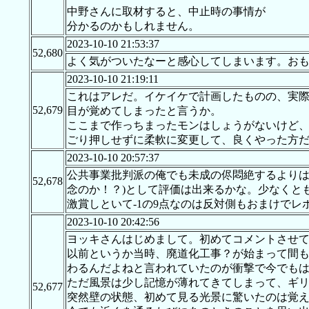
中野さんに取材すると、中止時の事情が
分かるのかもしれません。
2023-10-10 21:53:37
52,680
よく気がついたなーと感心してしまいます。お
2023-10-10 21:19:11
これはアレだ。イケイケで計画したものの、実際の
52,679
目が覚めてしまったと言うか。
ここまで作っちまったモンはしょうがないけど、こ
ごり押しせずに柔軟に変更して、良くやった方
2023-10-10 20:57:37
公共事業批判派の俺でも未成の侭悶絶するよりは
52,678
念のか！？)として評価は出来るかな。少なくと
激賞しといて-1の9点なのは反対側もおまけでレ
2023-10-10 20:42:56
ヨッキさんはじめまして。初めてコメントさせ
以前というか当時、廃道化工事？が始まって間
わるんだよねと言われていたのが衝撃で今でも
ただ風景は少し記憶が薄れてきてしまって、ギ
52,677
突然壁の状態、初めて見る光景に驚いたのは覚