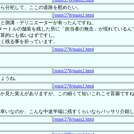
から分祀して、ここの道路を慰めたい。
/mini/278/main2.html
線と側溝・デリニエーターが有ったんですね。
メートルの舗装を残した所に「担当者の無念」が現れているん
予算的にも低いはずですし。
永く残る事を祈っています。
/mini/278/main2.html
/mini/278/main2.html
しょうね。
/mini/278/main2.html
度か見た覚えがありますが、この細くて短いこれこそ盲腸です
て幸いなのか、こんな中途半端に残すくらいならバッサリ介錯
/mini/278/main2.html