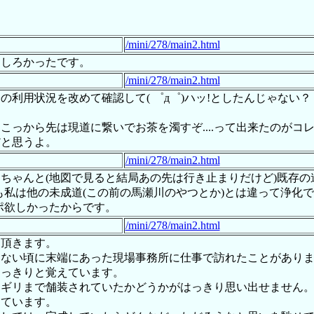
/mini/278/main2.html
もしろかったです。
/mini/278/main2.html
利用状況を改めて確認して( ゜д゜)ハッ!としたんじゃない？
っから先は現道に繋いでお茶を濁すぞ....って出来たのがコ
だと思うよ。
/mini/278/main2.html
ちゃんと(地図で見ると結局あの先は行き止まりだけど)既存の
も私は他の未成道(この前の馬瀬川のやつとか)とは違って浄化で
ポ欲しかったからです。
/mini/278/main2.html
て頂きます。
もない頃に末端にあった現場事務所に仕事で訪れたことがあり
はっきりと覚えています。
リギリまで舗装されていたかどうかがはっきり思い出せません
えています。