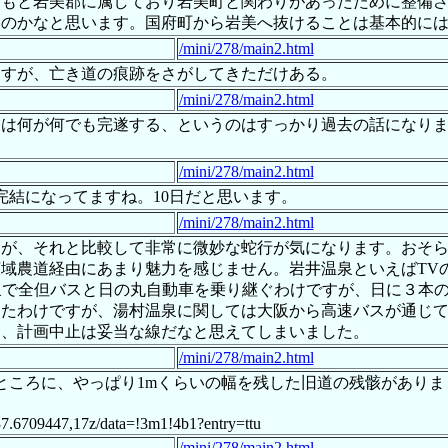
ともと岩美郡に属しており岩美町と関わりがあったために整備
のかなと思います。国府町から岩美へ抜けることは基本的には
/mini/278/main2.html
さすが、亡き道の痕跡をさがしてきただけある。
/mini/278/main2.html
業は何が何でも完遂する、というのはすっかり過去の話になり
/mini/278/main2.html
完結になってますね。10日だと思います。
/mini/278/main2.html
すが、それと比較して非常に微妙な蛇行が気になります。おそ
域農道経由にあまり魅力を感じません。岩井温泉といえばTV
泉で全但バスと日の丸自動車を乗り継ぐわけですが、日に３本
ったわけですが、湯村温泉に関しては大阪から高速バスが通じ
し、計画中止は妥当な線だなと思えてしまいました。
/mini/278/main2.html
うところに、やっぱり1mくらいの幅を残した旧道の残骸があり
37.6709447,17z/data=!3m1!4b1?entry=ttu
/mini/278/main2.html