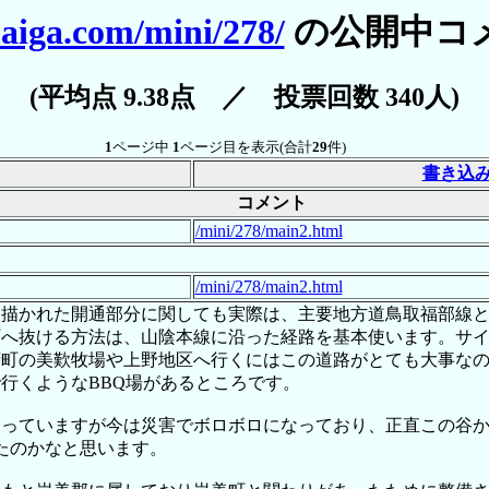
aiga.com/mini/278/
の公開中コ
(平均点 9.38点 ／ 投票回数 340人)
1
ページ中
1
ページ目を表示(合計
29
件)
書き込
コメント
/mini/278/main2.html
/mini/278/main2.html
に描かれた開通部分に関しても実際は、主要地方道鳥取福部線
町へ抜ける方法は、山陰本線に沿った経路を基本使います。サ
府町の美歎牧場や上野地区へ行くにはこの道路がとても大事な
行くようなBBQ場があるところです。
なっていますが今は災害でボロボロになっており、正直この谷
たのかなと思います。