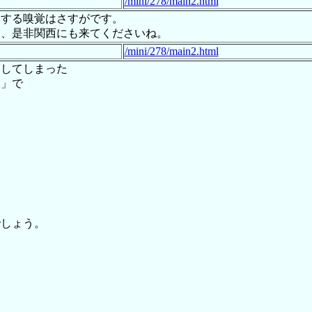
/mini/278/main2.html
見する嗅覚はさすがです。
も、是非関西にも来てくださいね。
/mini/278/main2.html
返してしまった
家」で
。
でしょう。
。
も