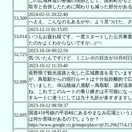
この広域林道の整備の理由として、国府町がも
取市と合併したために関わりも減った部分がある
2024-02-11 20:22:40
53,500
へええ、こんなのもあるがや。よう見つけた、
2023-12-11 01:15:05
53,014
いつもお疲れ様です。一度スタートした公共事
たのかよくわからないですが…(^^;
2023-10-16 00:22:50
52,725
気づいたんですけど、ミニレポの目次が10月8日
2023-10-12 11:33:40
長野県で観光道路と化した広域農道を見ていま
が、鳥取駅からの現行ルートは十分短距離的で広
52,696
ていました。JR山陰線八鹿駅～鳥取駅、湯村温
ね。これでこのルートの乗り継ぎは不可能にな
すルートに使うにしては九十九折が多すぎます
2023-10-12 08:59:37
国道418号線の平谷峠にあるやまなみ広場とい
52,695
は何か意味があるのでしょうか？
https://www.google.co.jp/maps/place//@35.2962714,1
2023-10-11 18:51:01