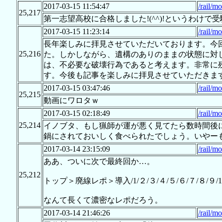
2017-03-15 11:54:47
/rail/m
25,217
第一志望高校に合格しました!(^^)!というわけ
2017-03-15 11:23:14
/rail/m
長年楽しみに拝見させていただいております。今
25,216
た。しかしながら、遺構のありのままの状態に対し
は、不必要な破壊行為であると考えます。非常に
す。今後も記事を楽しみに拝見させていただきま
2017-03-15 03:47:46
/rail/m
25,215
動画にワロタｗ
2017-03-15 02:18:49
/rail/m
25,214
イノブタ、もし猟師が運が悪く見てたら数時間後
鍋にされておいしく食べられたでしょう。いやー
2017-03-14 23:15:09
/rail/m
ああ、ついに次で最終回か…。
25,212
トップ＞廃線レポ＞導入/1/２/３/４/５/６/７/８/９/1
なんて長くて濃密なレポだろう。
2017-03-14 21:46:26
/rail/m