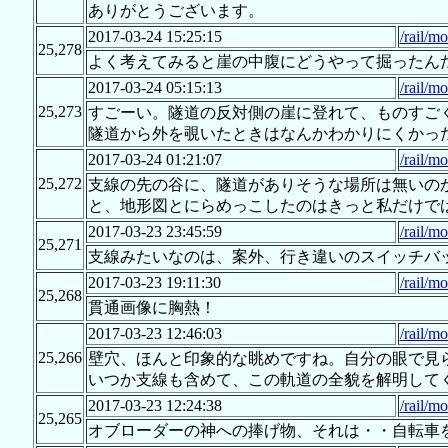
ありがとうございます。
2017-03-24 15:25:15
/rail/m
25,278
よく考えてみると崖の中腹にどうやって掘ったん
2017-03-24 05:15:13
/rail/m
25,273
すごーい。隧道の反対側の崖に登れて、ものすごく
隧道から外を覗いたときはなんかわかりにくかっ
2017-03-24 01:21:07
/rail/m
25,272
支線の先の谷に、隧道がありそうな場所は無いの
と、地形図とにらめっこしたのはきっと私だけでは
2017-03-23 23:45:59
/rail/m
25,271
支線みたいなのは、案外、行き違いのスイッチバ
2017-03-23 19:11:30
/rail/m
25,268
貫通画像に胸熱！
2017-03-23 12:46:03
/rail/m
25,266
壁穴、ほんと印象的な眺めですね。自分の眼で見
いつか支線も含めて、この軌道の全貌を解明して
2017-03-23 12:24:38
/rail/m
25,265
オブローダーの神への捧げ物、それは・・自転車