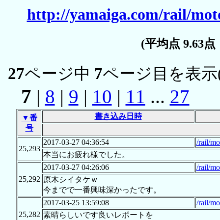
http://yamaiga.com/rail/mot
(平均点 9.63
27
ページ中
7
ページ目を表示
7
|
8
|
9
|
10
|
11
...
27
書き込み日時
▼番
号
2017-03-27 04:36:54
/rail/m
25,293
本当にお疲れ様でした。
2017-03-27 04:26:06
/rail/m
25,292
原木シイタケｗ
今までで一番興味深かったです。
2017-03-25 13:59:08
/rail/m
25,282
素晴らしいです良いレポートを