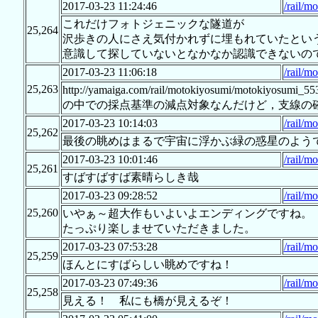
2017-03-23 11:24:46
/rail/m
これだけフォトジェニックな隧道が
25,264
沢歩きの人にさえ気付かれずに埋もれていたとい
意識して探していないとなかなか認識できないの
2017-03-23 11:06:18
/rail/m
25,263
http://yamaiga.com/rail/motokiyosumi
の中での採点基準の減点対象なんだけど，支線の
2017-03-23 10:14:03
/rail/m
25,262
最後の眺めはまるで宇宙に浮かぶ緑の惑星のよう
2017-03-23 10:01:46
/rail/m
25,261
すばすばすば素晴らしき哉
2017-03-23 09:28:52
/rail/m
25,260
いやぁ～超大作もいよいよエンディングですね。
たっぷり楽しませていただきました。
2017-03-23 07:53:28
/rail/m
25,259
ほんとにすばらしい眺めですね！
2017-03-23 07:49:36
/rail/m
25,258
見える！ 私にも橋が見えるぞ！