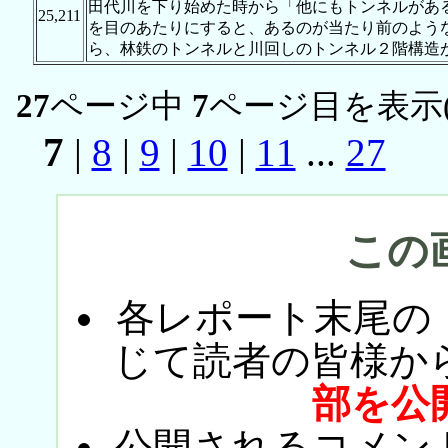
田代川を下り始めた時から「他にもトンネルがあ
25,211
を目のあたりにすると、あるのが当たり前のよう
ら、林鉄のトンネルと川回しのトンネル２階構造
27
ページ中
7
ページ目を表示
7
|
8
|
9
|
10
|
11
...
27
この
各レポート末尾の
じて読者の皆様か
部を公
公開されるコメン