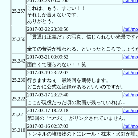
2017-03-23 05:41:00
/rail/m
これは、もう、すごい！！
25,257
それしか言えないです。
ありがとう。
2017-03-22 23:30:56
/rail/m
「貫通は正義だ」の写真、信じられない光景です
25,256
全ての苦労が報われる、といったところでしょう
2017-03-21 03:09:52
/rail/m
25,242
面白くて寝られない！！笑
2017-03-19 23:22:07
/rail/m
25,230
行きますねぇ 最終回を期待します。
どこかに公式な記録があるといいのですが。
2017-03-17 23:27:40
/rail/m
25,222
ここが現役だった頃の動画が残っていれば…
2017-03-17 18:22:18
/rail/m
25,221
第3回の「つづく」がリンクされていません。
2017-03-16 02:37:03
/rail/m
25,218
トンネルの堆積物の下にレール・枕木・犬釘が埋