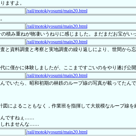
ありますよ。
/rail/motokiyosumi/main20.html
ね。
/rail/motokiyosumi/main20.html
が、その積み重ねが物凄いうねりに感じました。まだまだお宝が
/rail/motokiyosumi/main20.html
調査と資料調査と考察と実地調査の繰り返しにより、世間から
時代に僅かに体験しましたが、ここまですごいのをやり遂げ公
/rail/motokiyosumi/main20.html
読んでいたら、昭和初期の林鉄のループ線の写真が載ってたん
計図によることもなく，作業班を指揮して大規模なループ線を
たんですねぇ……
もしれませんな……
/rail/motokiyosumi/main20.html