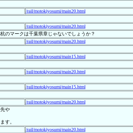
/rail/motokiyosumi/main20.html
/rail/motokiyosumi/main20.html
地杭のマークは千葉県章じゃないでしょうか？
/rail/motokiyosumi/main20.html
/rail/motokiyosumi/main15.html
/rail/motokiyosumi/main20.html
/rail/motokiyosumi/main15.html
/rail/motokiyosumi/main20.html
の先や
ります。
/rail/motokiyosumi/main20.html