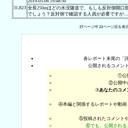
2019-05-06 19:48:50
31,823
全長250mほどの水没隧道で、もしも反対側開
でしょう？反対側で確認する人員が必要ですが
27
ページ中
22
ページ目を表示
各レポート末尾の「
公開されるコメン
①公
②公開中
③
あなたのコメ
④本編と関係するレポートや動画
⑤投稿されたコメント
⑥でも、公開される