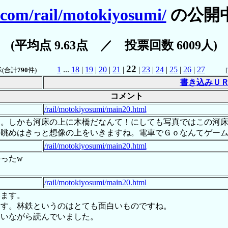
.com/rail/motokiyosumi/
の公開
(平均点 9.63点 ／ 投票回数 6009人)
22
1
...
18
|
19
|
20
|
21
|
|
23
|
24
|
25
|
26
|
27
(合計
790
件)
[
書き込みＵ
コメント
/rail/motokiyosumi/main20.html
き。しかも河床の上に木橋だなんて！にしても写真ではこの河
の眺めはきっと想像の上をいきますね。電車でＧｏなんてゲー
/rail/motokiyosumi/main20.html
ったw
/rail/motokiyosumi/main20.html
います。
ます。林鉄というのはとても面白いものですね。
ていながら読んでいました。