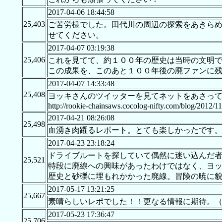
2017-04-06 18:44:58
25,403
ご苦労様でした。田代川の周辺の探索をあきら
せてください。
2017-04-07 03:19:38
25,406
これを見てて、約１００年の歴史は当時の文明
この成果を、このあと１００年後の廃ファンに
2017-04-07 14:33:48
25,408
ヨッキさんのツイッターを見てネットをあさっ
http://rookie-chainsaws.cocolog-nifty.com/blog/2012/1
2017-04-21 08:26:08
25,498
血湧き肉躍るレポート。とても楽しかったです
2017-04-23 23:18:24
ドライブルートを探していて偶然に迷い込んだ
25,521
特段に廃線への興味があったわけではなく、ヨ
歴史と砂礫に埋もれかかった廃線。冒険の暁に貌を
2017-05-17 13:21:25
25,667
素晴らしいレポでした！！更なる情報に期待。
2017-05-23 17:36:47
25,706