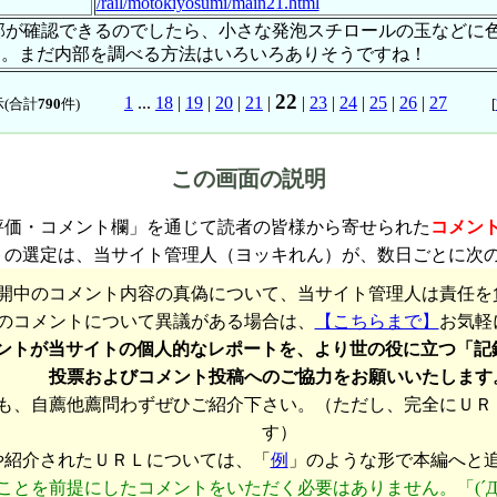
/rail/motokiyosumi/main21.html
口部が確認できるのでしたら、小さな発泡スチロールの玉などに
…。まだ内部を調べる方法はいろいろありそうですね！
22
1
...
18
|
19
|
20
|
21
|
|
23
|
24
|
25
|
26
|
27
(合計
790
件)
[
この画面の説明
評価・コメント欄」を通じて読者の皆様から寄せられた
コメン
トの選定は、当サイト管理人（ヨッキれん）が、数日ごとに次
開中のコメント内容の真偽について、当サイト管理人は責任を
のコメントについて異議がある場合は、
【こちらまで】
お気軽
ントが当サイトの個人的なレポートを、より世の役に立つ「記
投票およびコメント投稿へのご協力をお願いいたします
も、自薦他薦問わずぜひご紹介下さい。（ただし、完全にＵＲ
す）
や紹介されたＵＲＬについては、「
例
」のような形で本編へと
ことを前提にしたコメントをいただく必要はありません。「(´Д