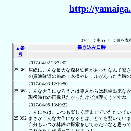
http://yamaiga
27
ページ中
22
ページ目を表示
書き込み日時
▲番
号
2017-04-02 23:32:02
25,362
房総にこんな長大な森林鉄道があったなんて驚
の貫通隧道の眺め！木橋やレールがあった当時
2017-04-03 12:19:50
25,368
こんな大作になろうとは導入からは想像出来なか
現役時代の画像見たかったけど無理そうですね
2017-04-05 13:49:22
こんにちは。いつも楽しく読ませていただいて
25,392
まさかこんな大作になるとは、とても驚いてい
自分もいつか林鉄の探索をしてみたいなと思っ
これからも頑張ってください！