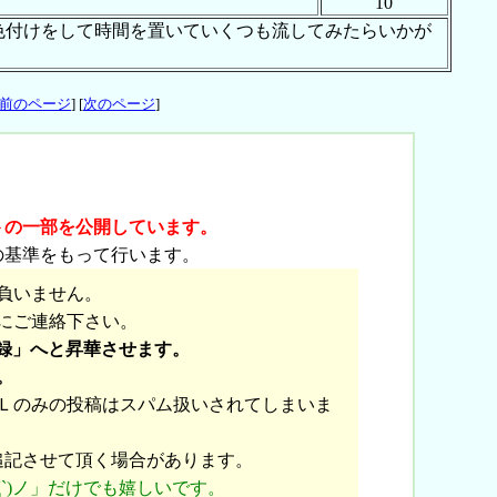
10
色付けをして時間を置いていくつも流してみたらいかが
前のページ
] [
次のページ
]
トの一部を公開しています。
の基準をもって行います。
負いません。
にご連絡下さい。
録」へと昇華させます。
。
Ｌのみの投稿はスパム扱いされてしまいま
追記させて頂く場合があります。
`)ノ」だけでも嬉しいです。