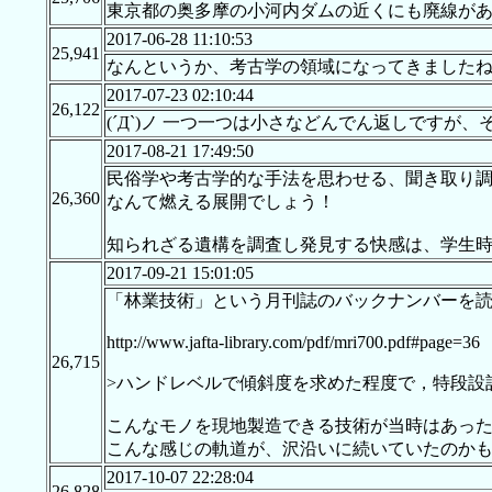
東京都の奥多摩の小河内ダムの近くにも廃線が
2017-06-28 11:10:53
25,941
なんというか、考古学の領域になってきました
2017-07-23 02:10:44
26,122
(´Д`)ノ 一つ一つは小さなどんでん返しです
2017-08-21 17:49:50
民俗学や考古学的な手法を思わせる、聞き取り
26,360
なんて燃える展開でしょう！
知られざる遺構を調査し発見する快感は、学生
2017-09-21 15:01:05
「林業技術」という月刊誌のバックナンバーを
http://www.jafta-library.com/pdf/mri700.pdf#page=36
26,715
>ハンドレベルで傾斜度を求めた程度で，特段設
こんなモノを現地製造できる技術が当時はあっ
こんな感じの軌道が、沢沿いに続いていたのか
2017-10-07 22:28:04
26,828