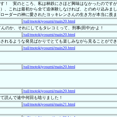
です！ 実のところ、私は林鉄にさほど興味はなかったのです
；）、これは最初から全て追体験しなければ、とのめり込みま
ブローダーの神に愛されたヨッキレンさんの生き方が本当に羨
/rail/motokiyosumi/main20.html
索してんのか、それにしてもタレコミって、刑事(田中)かよ！
/rail/motokiyosumi/main20.html
かされるような発見ばかりでとても楽しみながら見ることがで
/rail/motokiyosumi/main20.html
/rail/motokiyosumi/main20.html
/rail/motokiyosumi/main20.html
して読んで途中何回も唸りました！
/rail/motokiyosumi/main21.html