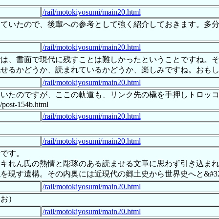
/rail/motokiyosumi/main20.html
めていたので、後輩への参考として強く紹介しておきます。多
/rail/motokiyosumi/main20.html
では、書面で現代に残すことは難しかったということですね。
残せるかどうか、読まれているかどうか、楽しみですね。おも
/rail/motokiyosumi/main20.html
ていたのですが、ここの軌道も、リンク先の橇を手押しトロッ
1/post-154b.html
/rail/motokiyosumi/main20.html
。
/rail/motokiyosumi/main20.html
者です。
ッキれん氏の熱情と彫琢のある読ませる文章に思わず引き込ま
現す遺構。その内奥には近現代の郷土史から世界史へと&#32
/rail/motokiyosumi/main20.html
（お）
/rail/motokiyosumi/main20.html