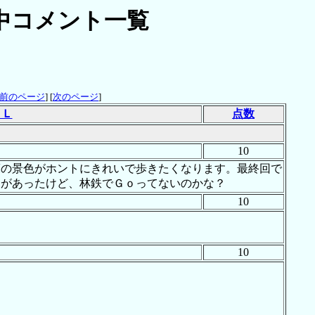
中コメント一覧
前のページ
] [
次のページ
]
ＲＬ
点数
10
床の景色がホントにきれいで歩きたくなります。最終回で
ムがあったけど、林鉄でＧｏってないのかな？
10
10