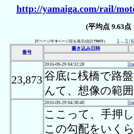
http://yamaiga.com/rail/mot
(平均点 9.63
1
...
5
|
6
27
ページ中
9
ページ目を表示(合計
790
件)
書き込み日時
番号
2016-09-29 04:32:28
/r
谷底に桟橋で路盤
23,873
んて、想像の範囲
2016-09-29 04:38:40
/r
ここって、手押
この勾配をいくら