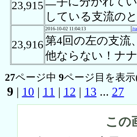
二手に分かれて
23,915
している支流の
2016-10-02 11:04:13
/r
第4回の左の支流
23,916
他ならない！ナ
27
ページ中
9
ページ目を表示
9
|
10
|
11
|
12
|
13
...
27
この