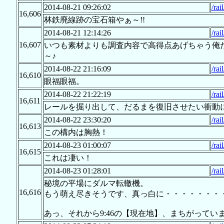
2014-08-21 09:26:02
/rai
16,606
林鉄廃線跡の宝石箱やぁ～!!
2014-08-21 12:14:26
/rai
16,607
いつも素材よりも調査内容で高得点あげちゃう俺だ
～♪
2014-08-22 21:16:09
/rai
16,610
眼福眼福。
2014-08-22 21:22:19
/rai
16,611
レールを掘り出して、だるまを復旧させたい衝動に
2014-08-22 23:30:20
/rai
16,613
この構内は胸熱！
2014-08-23 01:00:07
/rai
16,615
これは凄い！
2014-08-23 01:28:01
/rai
秘境の平場にダルマ転轍機。
16,616
もう萌え尽きそうです、真っ白に・・・・・・・
あっ、それから9:46の【現在地】、まちがってい