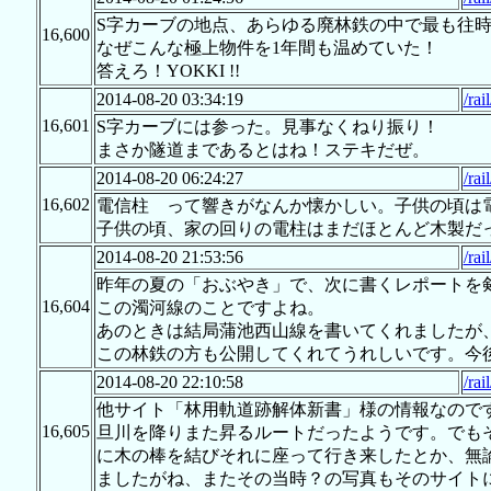
S字カーブの地点、あらゆる廃林鉄の中で最も往
16,600
なぜこんな極上物件を1年間も温めていた！
答えろ！YOKKI !!
2014-08-20 03:34:19
/rai
16,601
S字カーブには参った。見事なくねり振り！
まさか隧道まであるとはね！ステキだぜ。
2014-08-20 06:24:27
/rai
16,602
電信柱 って響きがなんか懐かしい。子供の頃は
子供の頃、家の回りの電柱はまだほとんど木製だ
2014-08-20 21:53:56
/rai
昨年の夏の「おぶやき」で、次に書くレポートを
16,604
この濁河線のことですよね。
あのときは結局蒲池西山線を書いてくれましたが
この林鉄の方も公開してくれてうれしいです。今
2014-08-20 22:10:58
/rai
他サイト「林用軌道跡解体新書」様の情報なので
16,605
旦川を降りまた昇るルートだったようです。でも
に木の棒を結びそれに座って行き来したとか、無
ましたがね、またその当時？の写真もそのサイト