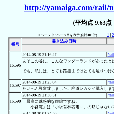
http://yamaiga.com/rail/n
(平均点 9.63
1
|
2
11
ページ中
3
ページ目を表示(合計
305
件)
書き込み日時
番号
2014-08-19 21:16:27
/rai
あそこの谷に、こんなワンダーランドがあったと
16,596
でも、私には、とても路盤まではとても辿りつけ
2014-08-19 21:23:04
/rai
16,597
たいへん興奮致しました。廃道レガシイ購入しま
2014-08-19 21:36:51
/rai
16,598
最高に魅惑的な廃線ですね。
「小営電」は「小坂営林署電～」の略じゃない
2014-08-20 01:24:56
/rai