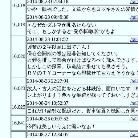
2014-08-23 07:34:18
/rai
16,618
いやー眼福でした。文章からもヨッキさんの愛情
2014-08-23 09:48:38
/rai
16,619
＞なぜかダルマが見あたらない
そこ、もしかすると”発条転轍器”かもよ
2014-08-23 11:01:52
/rai
興奮の２字以頭に出てこん！
保存会開催の際は是非告知してください。
16,620
万難を排して都合が付けばなるべく飛んできます
しかしこの探索、鉄道誌に乗せても良さそう。
ＲＭのＴＹコーナーなら即載せてもらえそうかな
2014-08-23 22:27:04
/rai
16,623
故人・古人の活動をたどる林鉄跡、面白いです！
ン上がります！色々な痕跡が残ってておいしすぎ
2014-08-24 10:52:37
/rai
16,625
これだけ豪勢な配線だと、貨車留置と機回しが同
2014-08-25 09:07:52
/rai
16,641
今回は美しいうえに濃いなぁ！
2014-08-27 12:34:05
/rai