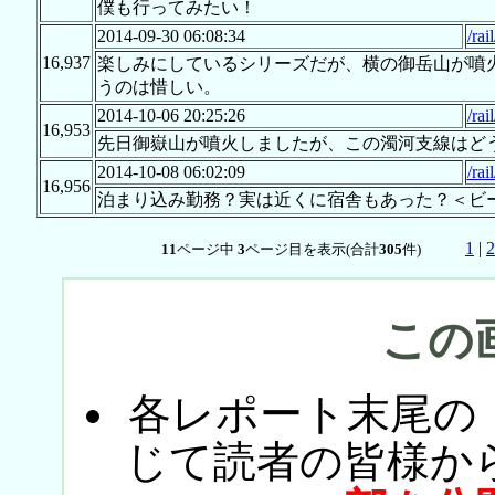
僕も行ってみたい！
2014-09-30 06:08:34
/rai
16,937
楽しみにしているシリーズだが、横の御岳山が噴
うのは惜しい。
2014-10-06 20:25:26
/rai
16,953
先日御嶽山が噴火しましたが、この濁河支線はど
2014-10-08 06:02:09
/rai
16,956
泊まり込み勤務？実は近くに宿舎もあった？＜ビ
1
|
2
11
ページ中
3
ページ目を表示(合計
305
件)
この
各レポート末尾の
じて読者の皆様か