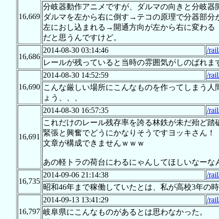
分岐器動作アニメですが、ダルマの向きと分岐器
16,669
ダルマを左から右に倒す→テコの原理で分器部分
左におし込まれる→開通方向が左から右に変わる
だと思うんですけど。
2014-08-30 03:14:46
/rai
16,686
レールが残っていると当時の雰囲気がしのばれま
2014-08-30 14:52:59
/rai
16,690
こんな厳しい場所にこんなものを作ってしまう人
ょう、、、
2014-08-30 16:57:35
/rai
これだけのレール残存率を誇る林鉄が未だ殆ど踏
緊張と興奮でどうにかなりそうですヨッキさん！
16,691
文章が構成できませんｗｗｗ
あの軽トラの荷台にわるにゃんしてほしいなーなん
2014-09-06 21:14:38
/rai
16,735
昭和46年まで稼働していたとは、私が高校3年の
2014-09-13 13:41:29
/rai
16,797
岐阜県にこんなものがあるとは思わなかった。