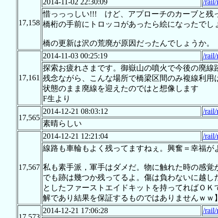
2014-11-02 22:30:09
/rail
惜っっっしい!!! けど、アプローチのカーブと
17,158
橋桁の手前にトロッコがあったら絵になったでし
橋の更新は沢の荒廃が原因だったんでしょうか。
2014-11-03 00:25:19
/rail
探索お疲れさまです。御嶽山の噴火で今後の廃線
17,161
残念ながら、こんな場所で橋梁区間のみ複線利用
状態のまま廃線を迎えたのではと想像します
F生より
2014-12-21 08:03:12
/rail
17,565
素晴らしい
2014-12-21 12:21:04
/rail
線路も車輪もよく残ってますねぇ。興奮＝幸福が
17,567
私も素手派，軍手はダメだ。物に触れた時の感覚
でも跡は幾つか残ってるよ。傷は負わないに越し
としたファーストエイドキットを持ってればＯＫ
解であり結果を保証するものではありませんｗｗ
2014-12-21 17:06:28
/rail
17,573