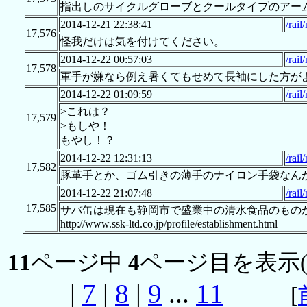
指出しのサイクルグローブとクールタイプのアー
2014-12-21 22:38:41
/rail
17,576
怪我だけは気を付けてください。
2014-12-22 00:57:03
/rail
17,578
軍手が嫌なら例え暑くてもせめて長袖にした方が
2014-12-22 01:09:59
/rail
>これは？
17,579
>もしや！
もやし！？
2014-12-22 12:31:13
/rail
17,582
豚革手とか、ゴム引きの薄手のナイロン手袋なん
2014-12-22 21:07:48
/rai
17,585
サバ缶は現在も静岡市で盛業中の清水食品のもの
http://www.ssk-ltd.co.jp/profile/establishment.html
11
ページ中
4
ページ目を表示
|
7
|
8
|
9
...
11
[