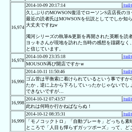
2014-10-09 20:17:14
/rail
久しぶりのMOWSON復活でローソンS店店長のヨ
最近の読者氏はMOWSONを伝説としてでしか知
大丈夫ですねw
16,974
濁河シリーズの執筆&更新を再開された英断を読
ヨッキさんが現地を訪れた当時の感想を躊躇なく
と信じています。
2014-10-09 23:35:18
/rail
16,978
MOUSON再び開店ですかｗ
2014-10-11 11:50:46
/rail
ゴム管は平衡索に着けられているという事ですか
16,990
たか，逆に上から下ろしていったかじゃないでし
できないですが…
2014-10-12 07:43:57
/rail
16,998
此れは何時か行かねばならぬ！
2014-10-12 08:35:31
/rail
16,999
「モノコックトロ」「自動ブレーキ」どっちも素
ところで「人目も憚らずガッツポーズ」って、ど