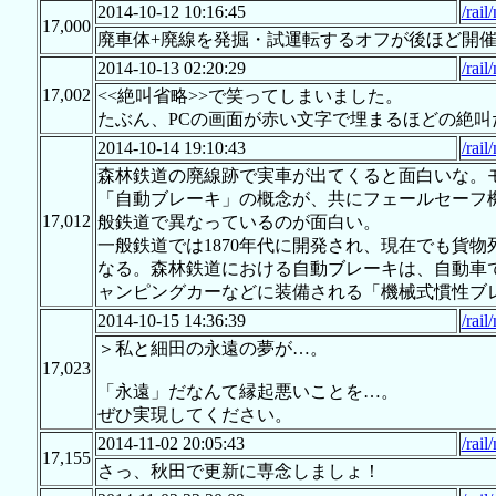
2014-10-12 10:16:45
/rail
17,000
廃車体+廃線を発掘・試運転するオフが後ほど開
2014-10-13 02:20:29
/rail
17,002
<<絶叫省略>>で笑ってしまいました。
たぶん、PCの画面が赤い文字で埋まるほどの絶叫
2014-10-14 19:10:43
/rail
森林鉄道の廃線跡で実車が出てくると面白いな。
「自動ブレーキ」の概念が、共にフェールセーフ
17,012
般鉄道で異なっているのが面白い。
一般鉄道では1870年代に開発され、現在でも貨
なる。森林鉄道における自動ブレーキは、自動車
ャンピングカーなどに装備される「機械式慣性ブ
2014-10-15 14:36:39
/rail
＞私と細田の永遠の夢が…。
17,023
「永遠」だなんて縁起悪いことを…。
ぜひ実現してください。
2014-11-02 20:05:43
/rail
17,155
さっ、秋田で更新に専念しましょ！