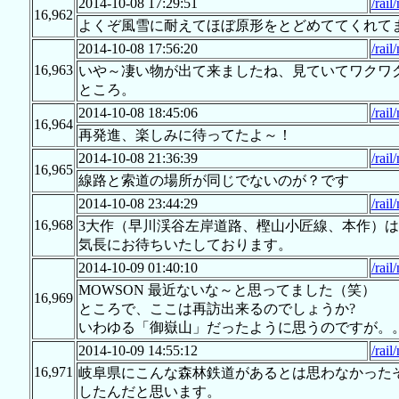
2014-10-08 17:29:51
/rail
16,962
よくぞ風雪に耐えてほぼ原形をとどめててくれて
2014-10-08 17:56:20
/rail
16,963
いや～凄い物が出て来ましたね、見ていてワクワク
ところ。
2014-10-08 18:45:06
/rail
16,964
再発進、楽しみに待ってたよ～！
2014-10-08 21:36:39
/rail
16,965
線路と索道の場所が同じでないのが？です
2014-10-08 23:44:29
/rail
16,968
3大作（早川渓谷左岸道路、樫山小匠線、本作）
気長にお待ちいたしております。
2014-10-09 01:40:10
/rail
MOWSON 最近ないな～と思ってました（笑）
16,969
ところで、ここは再訪出来るのでしょうか?
いわゆる「御嶽山」だったように思うのですが。
2014-10-09 14:55:12
/rail
16,971
岐阜県にこんな森林鉄道があるとは思わなかった
したんだと思います。