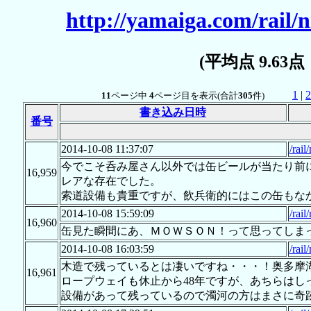
http://yamaiga.com/rail/n
(平均点 9.63
1
|
2
11
ページ中
4
ページ目を表示(合計
305
件)
書き込み日時
番号
2014-10-08 11:37:07
/rail
今でこそ呑み屋さん以外では缶ビールが当たり前
16,959
レアな存在でした。
索道設備も貴重ですが、飲兵衛的にはこの缶もな
2014-10-08 15:59:09
/rail
16,960
缶見た瞬間にあ、ＭＯＷＳＯＮ！って思ってしま
2014-10-08 16:03:59
/rail
木造で残っているとは凄いですね・・・！奥多摩
16,961
ロープウェイも休止から48年ですが、あちらはし
設備があって残っているので濁河の方はまさに奇