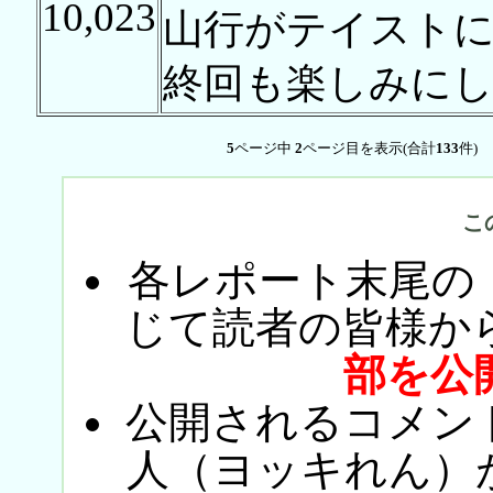
10,023
山行がテイスト
終回も楽しみに
5
ページ中
2
ページ目を表示(合計
133
件)
こ
各レポート末尾の
じて読者の皆様か
部を公
公開されるコメン
人（ヨッキれん）