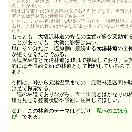
「通常の」林道は、それを所管する営林署の管内で完結
ることが多い。
峠は日光市と那須塩原市の境であるだけでなく、今市営
署と矢板営林署の管轄境でもあった。
しかし、この林道は特別な財源で作られた「特定林道」
あり、営林署の違いは重要な意味を持っていないと考え
れる。
もっとも、大塩沢林道の終点の位置が多少変動す
ことがあっても、大勢に影響は無い。
単にその分だけ、塩原側に接続する
元湯林道
の全
が短くなるだけである。
大塩沢林道と元湯林道は1対1で接続しており、実
的には全長約９kmの林道として機能しているので
ある。
今回は、峠から元湯温泉までの、元湯林道区間を
け足で探索する。
一連の林道でありながら、五十里側とはかなりの
違を見せる整備状態や景観に注目してほしい。
なお、この林道のテーマはずばり
私へのごほう
び
である。