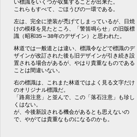
い標識をいくつか収集することが出来た。
これらもすべて、ごほうびの一環である。
左は、完全に塗装が禿げてしまっているが、日焼
けの模様を見たところ、「警笛鳴らせ」の旧版標
識（昭和35～38年のデザイン）と思われた。
林道では一般道とは違い、標識令などで標識のデ
ザインが改訂された後も旧デザインが引き続き設
置される場合があるが、やはり貴重なものである
ことは間違いない。
右の標識は、これまた林道ではよく見る文字だけ
のオリジナル標識だ。
「路肩注意」と並んで、この「落石注意」も珍し
くはない。
が、今後新設される機会があるとも思えないの
で、やがては貴重なものになるのかも。