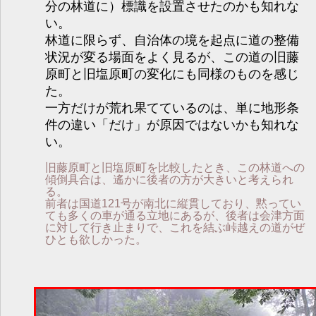
分の林道に）標識を設置させたのかも知れな
い。
林道に限らず、自治体の境を起点に道の整備
状況が変る場面をよく見るが、この道の旧藤
原町と旧塩原町の変化にも同様のものを感じ
た。
一方だけが荒れ果てているのは、単に地形条
件の違い「だけ」が原因ではないかも知れな
い。
旧藤原町と旧塩原町を比較したとき、この林道への
傾倒具合は、遙かに後者の方が大きいと考えられ
る。
前者は国道121号が南北に縦貫しており、黙ってい
ても多くの車が通る立地にあるが、後者は会津方面
に対して行き止まりで、これを結ぶ峠越えの道がぜ
ひとも欲しかった。