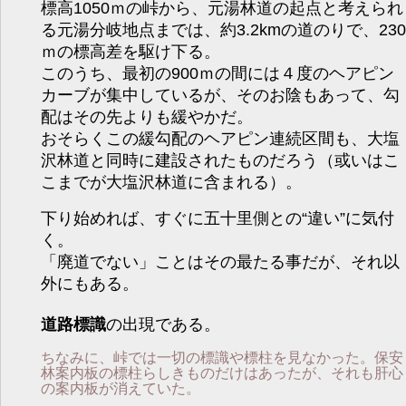
標高1050ｍの峠から、元湯林道の起点と考えられ
る元湯分岐地点までは、約3.2kmの道のりで、230
ｍの標高差を駆け下る。
このうち、最初の900ｍの間には４度のヘアピン
カーブが集中しているが、そのお陰もあって、勾
配はその先よりも緩やかだ。
おそらくこの緩勾配のヘアピン連続区間も、大塩
沢林道と同時に建設されたものだろう（或いはこ
こまでが大塩沢林道に含まれる）。
下り始めれば、すぐに五十里側との“違い”に気付
く。
「廃道でない」ことはその最たる事だが、それ以
外にもある。
道路標識
の出現である。
ちなみに、峠では一切の標識や標柱を見なかった。保安
林案内板の標柱らしきものだけはあったが、それも肝心
の案内板が消えていた。