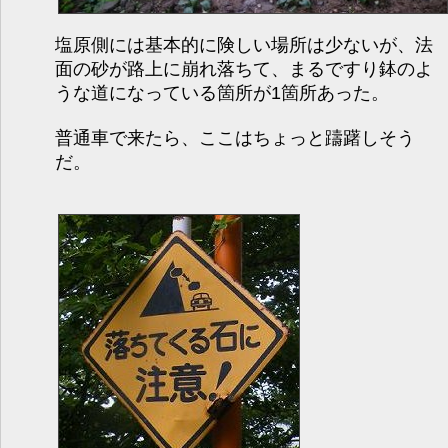
塩原側には基本的に険しい場所は少ないが、法
面の砂が路上に崩れ落ちて、まるですり鉢のよ
うな道になっている箇所が1箇所あった。
普通車で来たら、ここはちょっと躊躇しそう
だ。