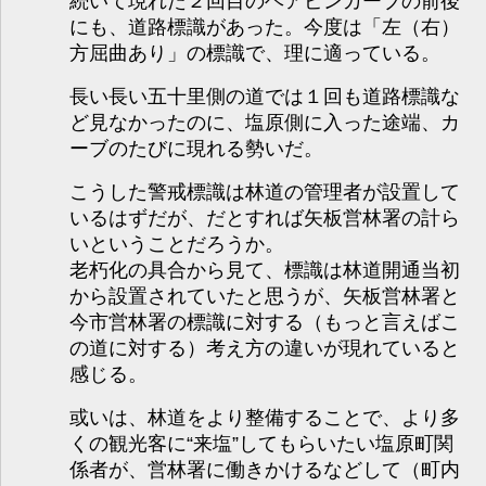
続いて現れた２回目のヘアピンカーブの前後
にも、道路標識があった。今度は「左（右）
方屈曲あり」の標識で、理に適っている。
長い長い五十里側の道では１回も道路標識な
ど見なかったのに、塩原側に入った途端、カ
ーブのたびに現れる勢いだ。
こうした警戒標識は林道の管理者が設置して
いるはずだが、だとすれば矢板営林署の計ら
いということだろうか。
老朽化の具合から見て、標識は林道開通当初
から設置されていたと思うが、矢板営林署と
今市営林署の標識に対する（もっと言えばこ
の道に対する）考え方の違いが現れていると
感じる。
或いは、林道をより整備することで、より多
くの観光客に“来塩”してもらいたい塩原町関
係者が、営林署に働きかけるなどして（町内