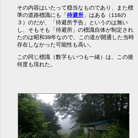
その内容はいたって穏当なものであり、また標
準の道路標識にも「
待避所
」はある（116の
３）のだが、「待避所予告」というのは無い
し、そもそも「待避所」の標識自体が制定され
たのは昭和39年なので、この道が開通した当時
存在しなかった可能性も高い。
この同じ標識（数字もいつも一緒）は、この後
何度も現れた。