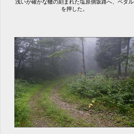
浅いが確かな轍の刻まれた塩原側坂路へ、ペダル
を押した。