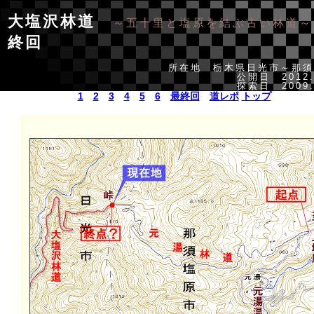
大塩沢林道
～五十里と塩原を結ぶ古い林道～
終回
所在地 栃木県日光市～那須
公開日 2012.
探索日 2009.
1
2
3
4
5
6
最終回
道レポ
トップ