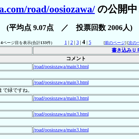
a.com/road/oosiozawa/
の公開中
(平均点 9.07点 ／ 投票回数 2006人)
4
1
|
2
|
3
|
|
5
中
4
ページ目を表示(合計
133
件)
[
前のページ
] [
次の
書き込みＵ
コメント
/road/oosiozawa/main3.html
/road/oosiozawa/main3.html
まで緑ですね。
/road/oosiozawa/main3.html
/road/oosiozawa/main3.html
/road/oosiozawa/main3.html