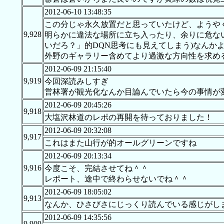
2012-06-10 13:48:35
この分じゃ永久放置だと思っていたけど、ようや
9,928
明らかに違法な場所に立ち入ったり、余りに危な
いだろ？」的DQN思考にも見えてしまう)なんか
外野のギャラリー含めてより過激な方向性を求め
2012-06-09 21:15:40
9,919
今回深読みしすぎ
営林署が観光化なんか目論んでいたら今の事情が
2012-06-09 20:45:26
9,918
大塩沢林道のレポの再開を待っておりました！
2012-06-09 20:32:08
9,917
これはまた山行が的オールグリーンですね
2012-06-09 20:13:34
9,916
今度こそ、完結させてね＾＾
レポート、途中で終わらせないでね＾＾
2012-06-09 18:05:02
9,913
なんか、ひさびさにじっくり読んでいる感じがし
2012-06-09 14:35:56
9,909