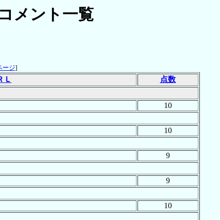
コメント一覧
ページ
]
ＲＬ
点数
10
10
9
9
10