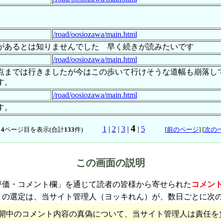
/road/oosiozawa/main.html
があるとは知りませんでした 早く続きが読みたいです
/road/oosiozawa/main.html
点までは行きましたが今はこの歩いて行けそうな道幅も崩落し
す。
/road/oosiozawa/main.html
す。
4
1
|
2
|
3
|
|
5
中
4
ページ目を表示(合計
133
件)
[
前のページ
] [
次の
この画面の説明
評価・コメント欄」を通じて読者の皆様から寄せられた
コメン
トの選定は、当サイト管理人（ヨッキれん）が、数日ごとに次
開中のコメント内容の真偽について、当サイト管理人は責任を