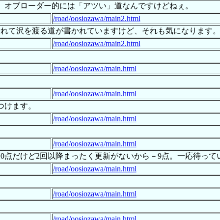
。オブローダー的には「アツい」道なんですけどねぇ。
/road/oosiozawa/main2.html
に折れて沢を渡る道が書かれていますけど、それも気になります
/road/oosiozawa/main2.html
/road/oosiozawa/main.html
/road/oosiozawa/main.html
つけます。
/road/oosiozawa/main.html
/road/oosiozawa/main.html
0点だけど2回以降まったく更新がないから－9点。一応待って
/road/oosiozawa/main.html
/road/oosiozawa/main.html
/road/oosiozawa/main.html