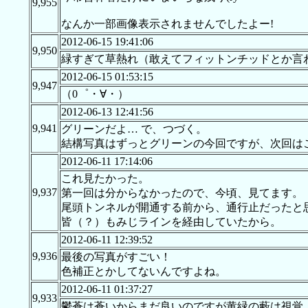
9,955
なんか一部画像表示されませんでしたよー!
2012-06-15 19:41:06
9,950
緑すぎて草熱れ（敢えてフィットンチッドとか言
2012-06-15 01:53:15
9,947
（0゜・∀・）
2012-06-13 12:41:56
9,941
グリーンだよ… で、つづく。
結構写真はずっとグリーンの今回ですが、次回は
2012-06-11 17:14:06
これ見たかった。
9,937
第一回は分からなかったので、今頃、見てます。
尾頭トンネルが開通する前から、通行止だったと
皆（？）もみじラインを経由していたから。
2012-06-11 12:39:52
9,936
最後の写真がすごい！
色補正とかしてないんですよね。
2012-06-11 01:37:27
9,933
鬱蒼は蒼いからまだ良いのですが黄緑の藪は視覚