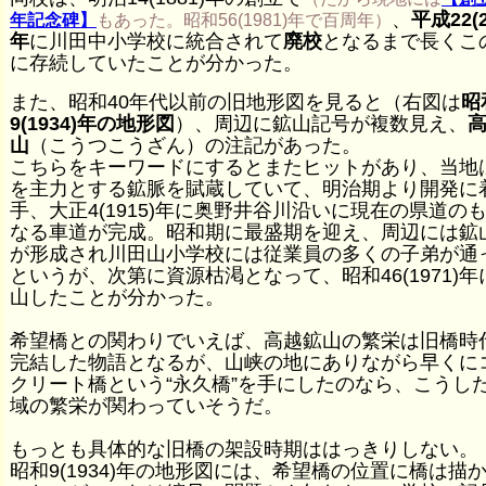
、
平成22(2
年記念碑】
もあった。昭和56(1981)年で百周年）
年
に川田中小学校に統合されて
廃校
となるまで長くこ
に存続していたことが分かった。
また、昭和40年代以前の旧地形図を見ると（右図は
昭
9(1934)年の地形図
）、周辺に鉱山記号が複数見え、
山
（こうつこうざん）の注記があった。
こちらをキーワードにするとまたヒットがあり、当地
を主力とする鉱脈を賦蔵していて、明治期より開発に
手、大正4(1915)年に奥野井谷川沿いに現在の県道の
なる車道が完成。昭和期に最盛期を迎え、周辺には鉱
が形成され川田山小学校には従業員の多くの子弟が通
というが、次第に資源枯渇となって、昭和46(1971)年
山したことが分かった。
希望橋との関わりでいえば、高越鉱山の繁栄は旧橋時
完結した物語となるが、山峡の地にありながら早くに
クリート橋という“永久橋”を手にしたのなら、こうし
域の繁栄が関わっていそうだ。
もっとも具体的な旧橋の架設時期ははっきりしない。
昭和9(1934)年の地形図には、希望橋の位置に橋は描