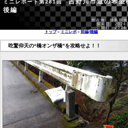
吉野川市道の希
ミニレポート第281回
後編
所在地 徳島県吉
探索日 2024.
公開日 2024.
トップ
＞
ミニレポ
＞
前編
/
後編
吃驚仰天の“橋オンザ橋”を攻略せよ！！