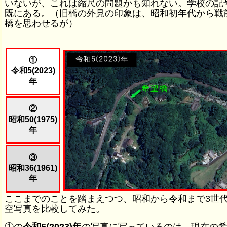
いないが、これは縮尺の問題かも知れない。学校の記
既にある。（旧橋の外見の印象は、昭和初年代から戦
橋を思わせるが）
①
令和5(2023)
年
②
昭和50(1975)
年
③
昭和36(1961)
年
ここまでのことを踏まえつつ、昭和から令和まで3世
空写真を比較してみた。