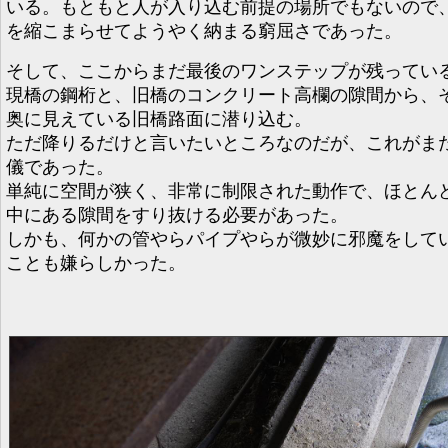
いる。もともと人が入り込む前提の場所でもないので
を縮こまらせてようやく納まる窮屈さであった。
そして、ここからまだ最後のワンステップが残ってい
現橋の鋼桁と、旧橋のコンクリート高欄の隙間から、
奥に見えている旧橋路面に潜り込む。
ただ降りるだけと言いたいところなのだが、これがま
儀であった。
単純に空間が狭く、非常に制限された動作で、ほとん
中にある隙間をすり抜ける必要があった。
しかも、何かの管やらパイプやらが微妙に邪魔をして
ことも嫌らしかった。