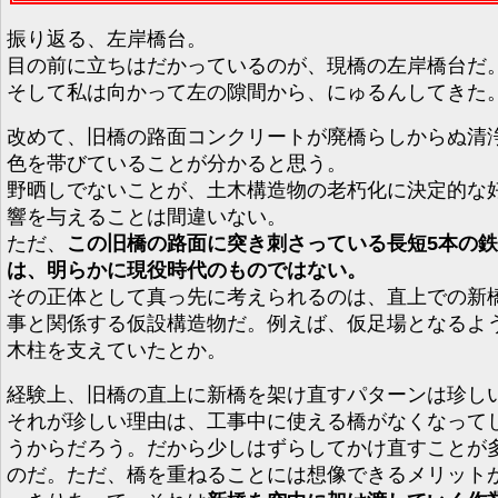
振り返る、左岸橋台。
目の前に立ちはだかっているのが、現橋の左岸橋台だ
そして私は向かって左の隙間から、にゅるんしてきた
改めて、旧橋の路面コンクリートが廃橋らしからぬ清
色を帯びていることが分かると思う。
野晒しでないことが、土木構造物の老朽化に決定的な
響を与えることは間違いない。
ただ、
この旧橋の路面に突き刺さっている長短5本の
は、明らかに現役時代のものではない。
その正体として真っ先に考えられるのは、直上での新
事と関係する仮設構造物だ。例えば、仮足場となるよ
木柱を支えていたとか。
経験上、旧橋の直上に新橋を架け直すパターンは珍し
それが珍しい理由は、工事中に使える橋がなくなって
うからだろう。だから少しはずらしてかけ直すことが
のだ。ただ、橋を重ねることには想像できるメリット