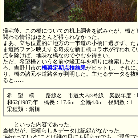
帰宅後、この橋についての机上調査を試みたが、橋と
関わる情報はほとんど得られなかった。
まあ、立ち位置的に地方の一市道の小橋に過ぎず、た
ま道路ファン映えする奇抜な新旧橋コラボが行われて
点を除けば、地味な橋なのでやむを得まい。
ただ、希望橋という名前や竣工年を頼りに検索したと
ろ、吉野川市の
橋梁定期点検結果
がヒットし、それに
り、橋の諸元や道路名が判明した。主たるデータを抜
ると……
希 望 橋 路線名：市道大内3号線 架設年度：
和62(1987)年 橋長：17.6m 全幅4.0m 径間数：1
梁種類：鋼橋
……といった内容であった。
当然だが、旧橋らしきデータは記録がなかった。
“架かっている”ことは誰の目にも明らかでも、“現役”