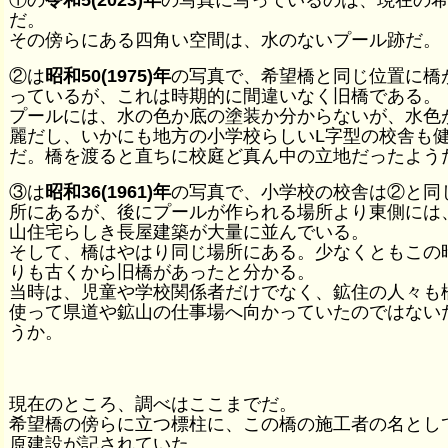
①の
令和5(2023)年
の写真に写っているのは、現在の
だ。
その傍らにある四角い空間は、水のないプール跡だ。
②は
昭和50(1975)年
の写真で、希望橋と同じ位置に橋
っているが、これは時期的に間違いなく旧橋である。
プールには、水の色か底の塗装か分からないが、水色
麗だし、いかにも地方の小学校らしいL字型の校舎も
だ。橋を渡ると直ちに校庭ど真ん中の立地だったよう
③は
昭和36(1961)年
の写真で、小学校の校舎は②と同
所にあるが、後にプールが作られる場所より東側には
山住宅らしき長屋建築が大量に並んでいる。
そして、橋はやはり同じ場所にある。少なくともこの
りも古くから旧橋があったと分かる。
当時は、児童や学校関係者だけでなく、鉱住の人々も
使って県道や鉱山の仕事場へ向かっていたのではない
うか。
現在のところ、調べはここまでだ。
希望橋の傍らに立つ標柱に、この橋の施工者の名とし
原建設が記されていた。