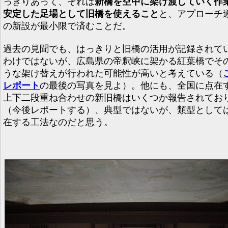
っきりあって、それは
新橋を空中に架け渡していく作
安定した足場として旧橋を使えること
と、アプローチ
の新設が最小限で済むことだ。
過去の見聞でも、はっきりと旧橋の活用が記録されて
わけではないが、広島県の帝釈峡に架かる紅葉橋でそ
うな架け替えが行われた可能性が高いと考えている（
レポート
の最後の写真を見よ）。他にも、全国に点在
上下二段重ね合わせの新旧橋はいくつか報告されてお
（今後レポートする）、典型ではないが、類型として
在する工法なのだと思う。