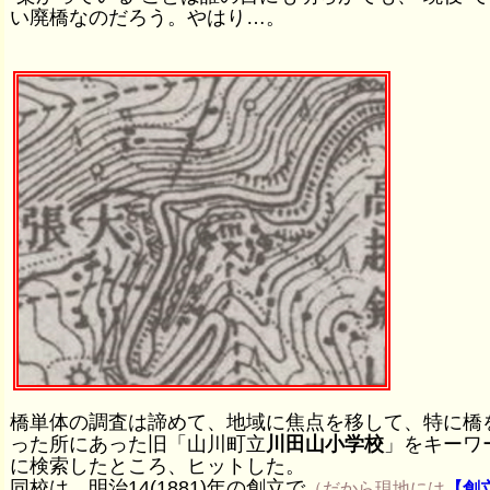
い廃橋なのだろう。やはり…。
橋単体の調査は諦めて、地域に焦点を移して、特に橋
った所にあった旧「山川町立
川田山小学校
」をキーワ
に検索したところ、ヒットした。
同校は、明治14(1881)年の創立で
（だから現地には
【創