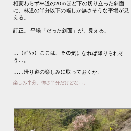
相変わらず林道の20ｍほど下の切り立った斜面
に、林道の半分以下の幅しか無さそうな平場が見
える。
訂正。 平場「だった斜面」が、見える。
…（ﾎﾞｿｯ）ここは、その気になれば降りられそ
う…。
……帰り道の楽しみに取っておくか。
楽しみ半分、怖さ半分だけどな…。