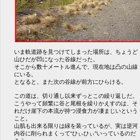
いま軌道跡を見つけてしまった場所は、ちょうど
山ひだが凹になった谷線だった。
そこから数十メートル進んで、現在地は凸の山線
にいる。
となると、また次の谷線が前方にひらける。
この道は、切り通し以来ずっとこの繰り返しだ。
こうやって頻繁に谷と尾根を繰りかえすのは、そ
れだけ崖下の本流が持つ浸食力が凄まじいという
こと。
山肌も出来る限りは緑を装っているが、実は逆河
内谷に削られまくって“ひぃひぃ”いっているのだ