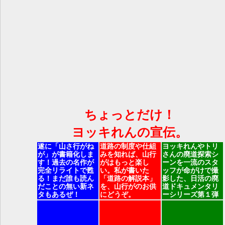
ちょっとだけ！
ヨッキれんの宣伝。
遂に「山さ行がね
道路の制度や仕組
ヨッキれんやトリ
が」が書籍化しま
みを知れば、山行
さんの廃道探索シ
す！過去の名作が
がはもっと楽し
ーンを一流のスタ
完全リライトで甦
い。私が書いた
ッフが命がけで撮
る！まだ誰も読ん
「道路の解説本」
影した、日活の廃
だことの無い新ネ
を、山行がのお供
道ドキュメンタリ
タもあるぜ！
にどうぞ。
ーシリーズ第１弾