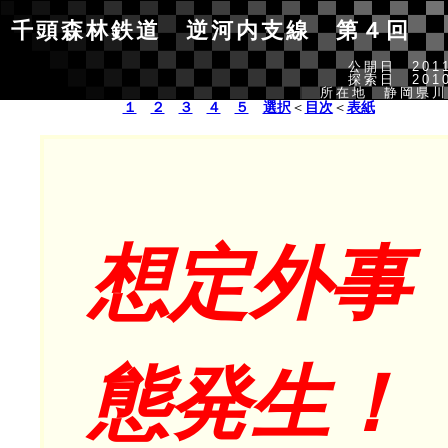
千頭森林鉄道 逆河内支線 第４回
公開日 2011
探索日 2010
所在地 静岡県川
１
２
３
４
５
選択
＜
目次
＜
表紙
想定外事
態発生！