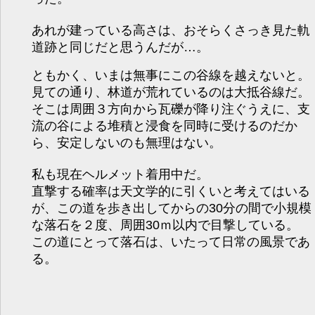
あれが建っている高さは、おそらくさっき見た軌
道跡と同じだと思うんだが…。
ともかく、いまは無事にこの谷線を越えないと。
見ての通り、林道が荒れているのは大抵谷線だ。
そこは周囲３方向から瓦礫が降り注ぐうえに、支
流の谷による堆積と浸食を同時に受けるのだか
ら、安定しないのも無理はない。
私も現在ヘルメット着用中だ。
直撃する確率は天文学的に引くいと考えてはいる
が、この道を歩き出してからの30分の間で小規模
な落石を２度、周囲30ｍ以内で目撃している。
この道にとって落石は、いたって日常の風景であ
る。