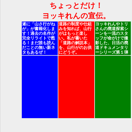
ちょっとだけ！
ヨッキれんの宣伝。
遂に「山さ行がね
道路の制度や仕組
ヨッキれんやトリ
が」が書籍化しま
みを知れば、山行
さんの廃道探索シ
す！過去の名作が
がはもっと楽し
ーンを一流のスタ
完全リライトで甦
い。私が書いた
ッフが命がけで撮
る！まだ誰も読ん
「道路の解説本」
影した、日活の廃
だことの無い新ネ
を、山行がのお供
道ドキュメンタリ
タもあるぜ！
にどうぞ。
ーシリーズ第１弾