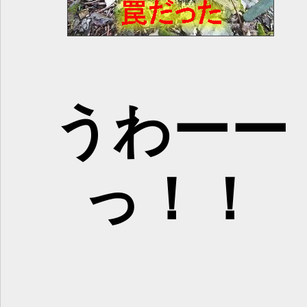
うわーー
っ！！