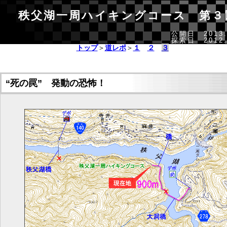
秩父湖一周ハイキングコース 第３
公開日 2013.
探索日 2012.
トップ
＞
道レポ
＞
１
２
３
“死の罠” 発動の恐怖！