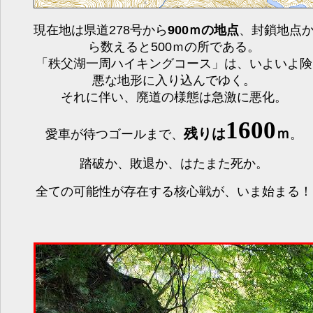
現在地は県道278号から
900ｍの地点
、封鎖地点
ら数えると500ｍの所である。
「秩父湖一周ハイキングコース」は、いよいよ険
悪な地形に入り込んでゆく。
それに伴い、廃道の様態は急激に悪化。
1600
残りは
ｍ
愛車が待つゴールまで、
。
踏破か、敗退か、はたまた死か。
全ての可能性が存在する核心戦が、いま始まる！