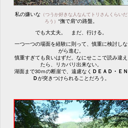
私の嫌いな
（つうか好きな人なんてトリさんくらいだ
“撫で肩”の路盤。
ろう）
でも大丈夫。 まだ、行ける。
一つ一つの場面を経験に則って、慎重に検討しな
がら進む。
慎重すぎても良いはずだ。なにせここで読み違え
たら、リカバリ出来ない。
湖面まで30ｍの断崖で、遠慮なく
ＤＥＡＤ・ＥＮ
Ｄ
が突きつけられることだろう。