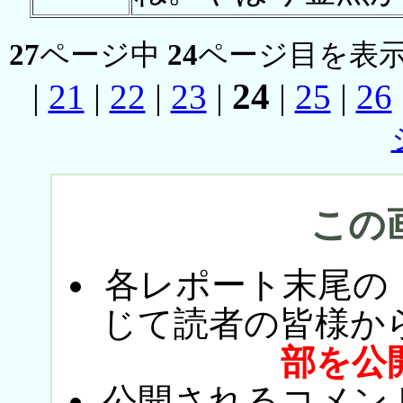
27
ページ中
24
ページ目を表示
24
|
21
|
22
|
23
|
|
25
|
26
この
各レポート末尾の
じて読者の皆様か
部を公
公開されるコメン