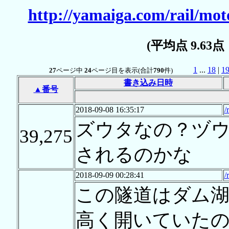
http://yamaiga.com/rail/mot
(平均点 9.63
1
...
18
|
1
27
ページ中
24
ページ目を表示(合計
790
件)
書き込み日時
▲番号
2018-09-08 16:35:17
/
ズウタなの？ヅ
39,275
されるのかな
2018-09-09 00:28:41
/
この隧道はダム
高く開いていた