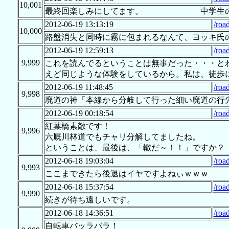
10,001
最終回楽しみにしてます。 中学生の
2012-06-19 13:13:19
/roa
10,000
路盤消失と同時に霧に包まれるなんて、ヨッキ氏
2012-06-19 12:59:13
/roa
9,999
これを読んでるということは無事だった・・・と
えど同じような体験をしているから。私は、徒歩
2012-06-19 11:48:45
/roa
9,998
廃道の神「本線から分岐して行った細い廃道の行
2012-06-19 00:18:54
/roa
紅葉橋素敵です！
9,996
六厩川林道でもチャリ分解してましたね。
ということは、最後は、「轍だ～！！」ですか？
2012-06-18 19:03:04
/roa
9,993
ここまできたら後退はイヤですよねぃｗｗｗ
2012-06-18 15:37:54
/roa
9,990
続きが待ち遠しいです。
2012-06-18 14:36:51
/roa
自転車バッラバラ！