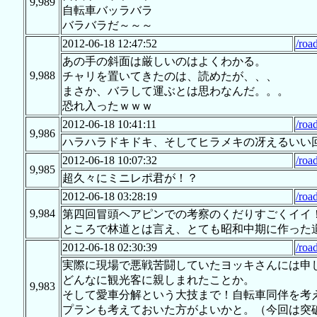
9,989
自転車バッラバラ
バラバラだ～～～
2012-06-18 12:47:52
/roa
あの手の斜面は厳しいのはよくわかる。
9,988
チャリを置いてきたのは、読めたが、、、
まさか、バラして運ぶとは思わなんだ。。。
恐れ入ったｗｗｗ
2012-06-18 10:41:11
/roa
9,986
ハラハラドキドキ、そしてヒラメキの冴えるいい
2012-06-18 10:07:32
/roa
9,985
超久々にミニレポ君が！？
2012-06-18 03:28:19
/roa
9,984
第四回冒頭ヘアピンでの考察のくだりすごくイイ
ところで林道とは言え、とても昭和中期に作った
2012-06-18 02:30:39
/roa
実際に現場で悪戦苦闘していたヨッキさんには申
どんなに観光客に親しまれたことか。
9,983
そして愛車分解という大技まで！自転車同伴を考
プランも考えておいた方がよいかと。（今回は突