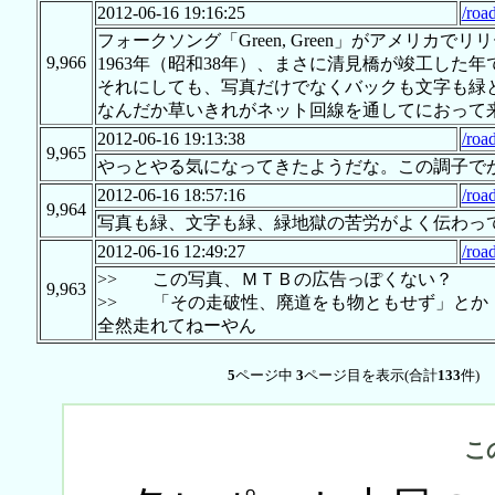
2012-06-16 19:16:25
/roa
フォークソング「Green, Green」がアメリカで
9,966
1963年（昭和38年）、まさに清見橋が竣工した年
それにしても、写真だけでなくバックも文字も緑
なんだか草いきれがネット回線を通してにおって
2012-06-16 19:13:38
/roa
9,965
やっとやる気になってきたようだな。この調子で
2012-06-16 18:57:16
/roa
9,964
写真も緑、文字も緑、緑地獄の苦労がよく伝わっ
2012-06-16 12:49:27
/roa
>> この写真、ＭＴＢの広告っぽくない？
9,963
>> 「その走破性、廃道をも物ともせず」とか
全然走れてねーやん
5
ページ中
3
ページ目を表示(合計
133
件)
こ