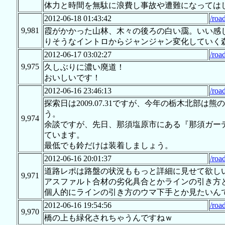
体力と時間を無駄に浪費し事故や遭難になっては
2012-06-18 01:43:42
/roa
9,981
霞がかかった山林、木々の後ろの白い靄。いい感じ
りそうなイントロからジャンジャン変化していく
2012-06-17 03:02:27
/roa
9,975
久しぶりに濃い廃道！
おいしいです！
2012-06-16 23:46:13
/roa
探索日は2009.07.31ですが、今年の栃木北
う。
9,974
余談ですが、先日、那須塩原市にある『那須ガー
ています。
最低でも鈴だけは装着しましょう。
2012-06-16 20:01:37
/roa
道路レポは路盤の状況ももっと詳細に見せて欲し
9,971
アスファルト合材の劣化具合とかラインの引き方
個人的にラインの引き方のウマ下手とか見たいん
2012-06-16 19:54:56
/roa
9,970
橋の上も緑化されちゃうんですねｗ