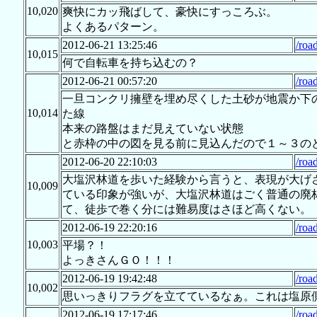
10,020
爽快にカッ飛ばして、豪快にすっころぶ。
よくあるパターン。
2012-06-21 13:25:46
/roa
10,015
何で自転車を持ち込むの？
2012-06-21 00:57:20
/roa
一旦コンクリ擁壁を埋め尽くした土砂が地震か下
10,014
た線
本来の路盤はまだ見えていない状態
と赤枠の中の図を見る前に見込んだので１～３の
2012-06-20 22:10:03
/roa
大塩沢林道を歩いた経験から言うと、表現が大げ
10,009
ている印象が強いが、大塩沢林道はごく普通の廃
て、徒歩で巻く分には難易度はさほど高くない。
2012-06-19 22:20:16
/roa
10,003
平場？！
よっきさんＧＯ！！！
2012-06-19 19:42:48
/roa
10,002
思いっきりフラグを立てているなぁ。これは塩原
2012-06-19 17:17:46
/roa