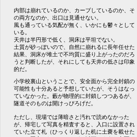
内部は崩れているのか、カーブしているのか、そ
の両方なのか、出口は見通せない。
風も通っている気配が無く、いかにも鬱々として
いる。
天井は半円形で低く、洞床は平坦でない。
土質が砂っぽいので、自然に崩れるに長年任せた
結果、洞床が堆土で不均質に盛り上がったのだろ
うと判断したが、それにしても天井の低さは印象
的だ。
小学校裏山ということで、安全面から完全封鎖の
可能性も十分あると予想していたが、そうはなっ
ていなかった。藪が物理的に封鎖しつつあるが、
隧道そのものは開けっぴろげだ。
ただし、現場では薄暗さと汚れで読めなかった
が、帰宅して写真を精査すると、入口に設置され
ていた立て札（ひっくり返した机に土嚢を載せた