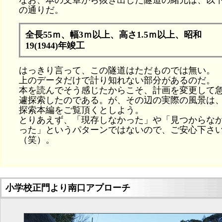
なお、本の文章から抜き出した隧道の緒元は、以
の通りだ。
全長55ｍ、幅3ｍ以上、高さ1.5ｍ以上、昭和
19(1944)年竣工
はっきり言って、この隧道はただものでは無い。
上のデータだけで計り知れない部分があるのだ。
本を読んでそう感じたからこそ、計画を変更して
遽探索したのである。が、その辺の実際の風景は
探索本編をご覧頂くとしよう。
とりあえず、「現存しなかった」や「見つからな
った」というパターンではないので、ご安心下さ
（笑）。
小学校正門より南口アプローチ