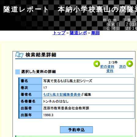
隧道レポート 本納小学校裏山の廃隧
所在地 千葉県
探索日 2016
公開日 2016
トップ
＞
隧道レポ
＞
単回