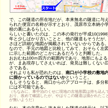
で、この隧道の所在地だが、本来無名の隧道に与
られた便宜の名称が示すとおり、茂原市立本納小
校の裏にあるらしい。
らしいと書いたのは、この本の発行が平成10(1998
年と少しばかり古いことと、他の隧道もそうだが
さほど詳細な地図が掲載されていないからである
なので、手元の地図と比較してみて、おそらく左
に示した範囲のどこかにあるだろうと判断した。
おおむね100ｍ四方の範囲内であり、地形にもよる
が、まあ現存してさえいれば、発見は難しくない
さである。
それよりも私が恐れたのは、
南口が小学校の敷地
に掛かっているのではないか
ということ。
もしそうなると、南口からのアプローチは、多分
には不可能である。
（ちなみに、車中泊のくせに現地の古地形図は持ち込ん
おり、改めて確認したが、やはりこの隧道は描かれたこ
が無いようだ）