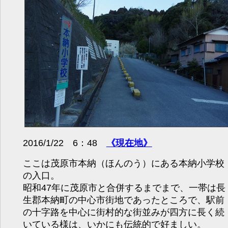
2016/1/22 6：48
《現在地》
ここは茂原市本納（ほんのう）にある本納小学校
の入口。
昭和47年に茂原市と合併するまでまで、一帯は長
生郡本納町の中心市街地であったところで、駅前
の十字路を中心に街村的な街並みが四方に長く続
いている様は、いかにも伝統的で好ましい。