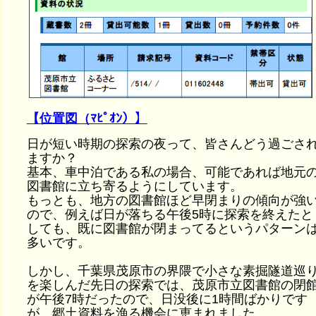
【位置図（ﾏﾋﾟｵﾝ）】
日が短い時期の探索の夜って、皆さんどう過ごさ
ますか？
基本、車中泊である私の場合、可能であれば地元
図書館に立ち寄るようにしています。
もっとも、地方の図書館ほど早閉まりの傾向が強
ので、例えば日が落ちる午後5時に探索を終えたと
しても、既に図書館が閉まってるというパターン
多いです。
しかし、千葉県茂原市の界隈で小さな素掘隧道巡
を楽しんだ先日の探索では、茂原市立図書館の閉
が午後7時だったので、日没後に1時間ばかりです
が、郷土資料を漁る機会に恵まれました。