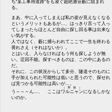
ち“某工事用道路”をも凌ぐ超絶激笹藪に阻まれ
る。
まあ、中に入ってしまえば私の姿が見えなくなる
というメリットもあるが…、はっきり言って入っ
てしまったらほとんど自由に探し回る事は出来な
い気がする。
人ではなく、藪に捕らわれてここで一生を終わる
畏れさえ（それはないか）。
とはいえ、入らなければもう何も探しようが無
い。迂回不能。探すべきものは、この中にあるの
だ。
それに、この状況からして多分、隧道そのものに
手が加えられた可能性は低いと思うので、探せれ
ば見つかる可能性は高いが…。
（野獣）
う～～～ん…、 ここは
ワルニャン
になるしかな
いのか。