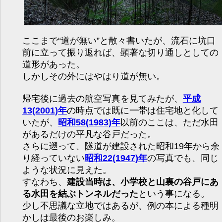
ここまで“道が無い”と散々書いたが、流石に坑口
前に立って振り返れば、顕著な切り通しとしての
道形があった。
しかしその外にはやはり道が無い。
帰宅後に過去の航空写真を見てみたが、
平成
13(2001)年
の時点では既に一帯は住宅地と化して
いたが、
昭和58(1983)年
以前のここは、ただ水田
があるだけの平凡な谷戸だった。
さらに遡って、隧道が建設された昭和19年から余
り経っていない
昭和22(1947)年
の写真でも、同じ
ような状況に見えた。
すなわち、
建設当時は、小学校と山裏の谷戸にあ
る水田を結ぶトンネルだった
という事になる。
少し不思議な立地ではあるが、例の本による種明
かしは最後のお楽しみ。