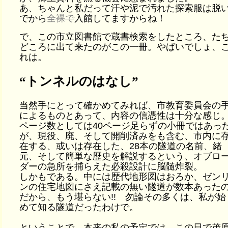
あ、ちゃんと私だって汗や泥で汚れた探索服は脱
でから
全裸で
入館してますからね！
で、この市立図書館で蔵書検索をしたところ、た
どころに出て来たのがこの一冊。やばいでしょ、
れは。
“トンネルのはなし”
当然手にとって確かめてみれば、市教育委員会の
によるものとあって、内容の信憑性は十分な感じ
ページ数としては40ページ足らずの小冊ではあっ
が、現役、廃、そして開削済みをも含む、市内に
在する、或いは存在した、28本の隧道の名前、緒
元、そして簡単な歴史を解説するという、オブロ
ダーの急所を捕らえた必殺設計に脳髄炸裂。
しかもである。中には歴代地形図はおろか、ゼン
ンの住宅地図にさえ記載の無い隧道が数本あった
だから、もう堪らない!! 勿論その多くは、私が始
めて知る隧道だったわけで。
ということで、本来の私の予定では、この日で茂