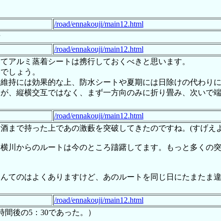
/road/ennakouji/main12.html
/road/ennakouji/main12.html
えてアルミ蒸着シートは携行しておくべきと思います。
いでしょう。
温維持には効果的な上、防水シートや夏期には日除けの代わり
すが、縦横交互ではなく、まず一方向のみに折り畳み、次いで
/road/ennakouji/main12.html
酒まで持った上であの激藪を突破してきたのですね。(すげえよ
、横川からのルートは今のところ躊躇してます。もっと多くの
なんてのはよくありますけど、あのルートを同じ日にたまたま
/road/ennakouji/main12.html
時間後の5：30であった。）