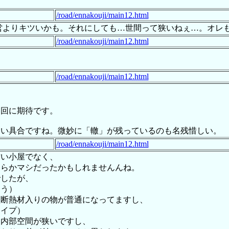
/road/ennakouji/main12.html
営よりキツいかも。それにしても…世間って狭いねぇ…。オレも
/road/ennakouji/main12.html
。
/road/ennakouji/main12.html
終回に期待です。
いい具合ですね。微妙に「轍」が残っているのも名残惜しい。
/road/ennakouji/main12.html
古い小屋でなく、
くらかマシだったかもしれませんんね。
でしたが、
ょう）
型断熱材入りの物が普通になってますし、
タイプ）
く内部空間が狭いですし、