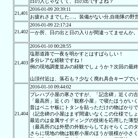
日の入じゃなくて、日の出ですよね？
2016-01-09 20:39:11
21,401
お疲れさまでした…。装備がない分,自衛隊の野
2016-01-09 22:17:24
21,402
一か所、日の出と日の入りが間違ってませんか
2016-01-10 00:28:55
塩那道路で一夜を明かすとはすばらしい！
多分レアな経験ですね！
21,403
例の現地調査並みの経験でしょうか？次回の最
山頂付近は、落石も？少なく廃れ具合キープで
2016-01-10 09:44:02
プレハブ小屋の寒さですが、「記念碑」近くの
「最高所」近くの「観察小屋」で寝たほうがい
昔はベニヤ板にトタンを貼っただけの物ばかり
21,404
（記念碑の小屋はまず間違いなくこの仕様でし
最近のは金属サイディングの技術を応用した薄
（最高所のは外壁の外観からしておそらくこの
さらに現地の物は観察小屋のほうが規模が小さ