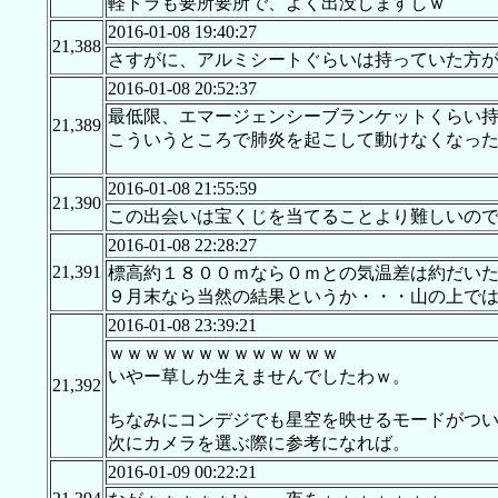
軽トラも要所要所で、よく出没しますしｗ
2016-01-08 19:40:27
21,388
さすがに、アルミシートぐらいは持っていた方
2016-01-08 20:52:37
最低限、エマージェンシーブランケットくらい
21,389
こういうところで肺炎を起こして動けなくなっ
2016-01-08 21:55:59
21,390
この出会いは宝くじを当てることより難しいの
2016-01-08 22:28:27
21,391
標高約１８００ｍなら０ｍとの気温差は約だいた
９月末なら当然の結果というか・・・山の上で
2016-01-08 23:39:21
ｗｗｗｗｗｗｗｗｗｗｗｗｗ
いやー草しか生えませんでしたわｗ。
21,392
ちなみにコンデジでも星空を映せるモードがつ
次にカメラを選ぶ際に参考になれば。
2016-01-09 00:22:21