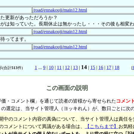
/road/ennakouji/main12.html
した更新があっただろうか？
山行がは知っていた。長期休止は無かったし・・・その後も相変
/road/ennakouji/main12.html
に待ってます。
/road/ennakouji/main12.html
14
1
...
9
|
10
|
11
|
12
|
13
|
|
15
|
16
|
17
|
18
示(合計
513
件)
[
この画面の説明
評価・コメント欄」を通じて読者の皆様から寄せられた
コメン
トの選定は、当サイト管理人（ヨッキれん）が、数日ごとに次
開中のコメント内容の真偽について、当サイト管理人は責任を
のコメントについて異議がある場合は、
【こちらまで】
お気軽
ントが当サイトの個人的なレポートを、より世の役に立つ「記