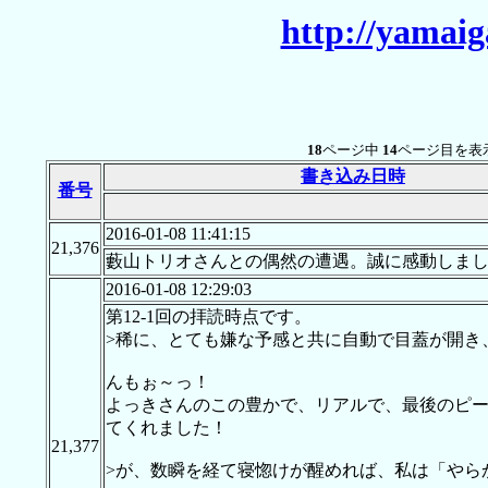
http://yamaig
18
ページ中
14
ページ目を表
書き込み日時
番号
2016-01-08 11:41:15
21,376
藪山トリオさんとの偶然の遭遇。誠に感動しました。
2016-01-08 12:29:03
第12-1回の拝読時点です。
>稀に、とても嫌な予感と共に自動で目蓋が開き
んもぉ～っ！
よっきさんのこの豊かで、リアルで、最後のピー
てくれました！
21,377
>が、数瞬を経て寝惚けが醒めれば、私は「やら