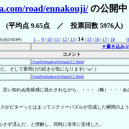
a.com/road/ennakouji/
の公開中
(平均点 9.65点 ／ 投票回数 5976人)
14
1
...
9
|
10
|
11
|
12
|
13
|
|
15
|
16
|
17
|
18
示(合計
513
件)
[
▼書き込み
コメント
/road/ennakouji/main12.html
そして夜明けの続きが気になります( ^ω^ )
/road/ennakouji/main12.html
、言い知れぬ焦燥感に急かされながら、・・・（略）・・・あ
スがピターっとはまってジクソーパズルが完成した瞬間のよう
かさず済んだ」と理解し、同時に非常に安堵した。