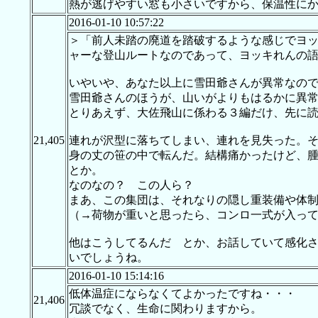
熱が逃げやすい窓も小さいですから、保温性に
2016-01-10 10:57:22
＞「前人未踏の廃道を踏破するような感じでヨ
ャーな登山ルートなのであって、ヨッキれんの
いやいや、あなた以上に雪田爺さんが異常なの
雪田爺さんのほうが、山いがよりもはるかに異
とりあえず、大佐飛山に係わる３編だけ、先に
21,405
連れが沢型に落ちてしまい、連れを見失った。
身の丈の笹の中で転んだ。結構痛かったけど、
とか。
なのなの？ この人ら？
まあ、この集団は、それなりの隠し重装備や体
（→荷物が重いと思ったら、コンロ一式が入っ
他はこうしてるんだ とか、お話していて感化
いでしょうね。
2016-01-10 15:14:16
低体温症にならなくてよかったですね・・・
21,406
冗談でなく、生命に関わりますから。