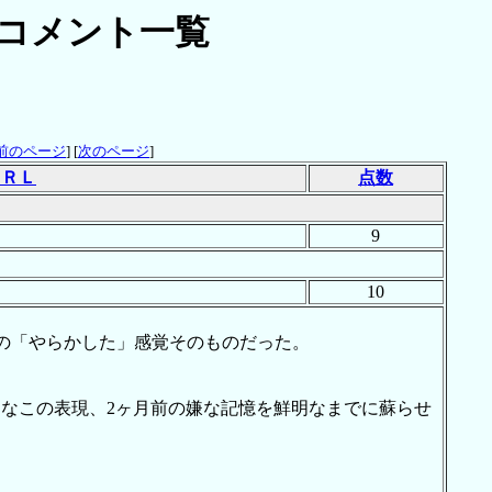
コメント一覧
前のページ
] [
次のページ
]
ＵＲＬ
点数
9
10
の「やらかした」感覚そのものだった。
なこの表現、2ヶ月前の嫌な記憶を鮮明なまでに蘇らせ