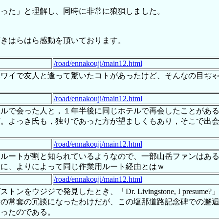
まった」と理解し、同時に非常に狼狽しました。
どきはらはら感動を頂いております。
/road/ennakouji/main12.html
ハワイで友人と逢って驚いたコトがあったけど、そんなの目ぢ
/road/ennakouji/main12.html
テルで会った人と，１年半後に同じホテルで再会したことがあ
だ。よっき氏も，独りであった方が望ましくもあり，そこで出
/road/ennakouji/main12.html
山ルートが割と知られているようなので、一部山岳ファンはあ
更に、よりによって同じ作業用ルート経由とはｗ
/road/ennakouji/main12.html
ジジで発見したとき、「Dr. Livingstone, I pres
折の常套の冗談になったわけだが、この塩那道路記念碑での邂
なったのである。