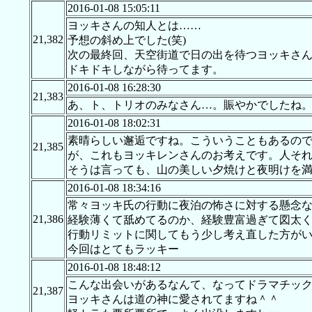
2016-01-08 15:05:11
ヨッキさんの知人とは……
21,382
予想の斜め上でした(笑)
次の最終回、天空街道で日の出を待つヨッキさ
ドキドキしながら待ってます。
2016-01-08 16:28:30
21,383
あ、ト、トリオのみなさん…。賑やかでしたね
2016-01-08 18:02:31
素晴らしい邂逅ですね。こういうこともあるの
21,385
が、これもヨッキレンさんのお考えです。人そ
そうは言っても、山の美しい夕焼けと夜明けを
2016-01-08 18:34:16
常々ヨッキ氏の行動に夜泊の怖さに対する懸念
21,386
経験薄くて舐めてるのか、経験豊富過ぎて図太く
行動リミットに関してもう少し考え直した方が
今回はとてもラッキー
2016-01-08 18:48:12
こんな出会いがあるなんて、なってドラマチッ
21,387
ヨッキさんは道の神に愛されてますね＾＾