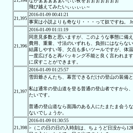
21,394
ながぁぁぁぁぁいぃぃ夜をぉぉぉぉぉぉぉ
飛び越えてみたいぃぃぃぃ～
2016-01-09 00:41:21
21,395
事実は小説よりも奇なり・・・って奴ですね。 Jr
2016-01-09 01:11:19
同意見多数と思いますが、このような事態に備
費用、重量、寸法のいずれも、負担にはならな
21,396
結露しやすい等、欠点も多いツールですが、体
一度広げると再パッキング不能と良く言われま
に戻すことができます。
2016-01-09 01:25:57
雪田爺さんたち、幕営できるだけの登山の装備と
私は通常の登山道を登る普通の登山者ですから
21,397
たいです。
普通の登山道なら面識のある人にたまたま会う
ないでしょうか。
2016-01-09 01:30:55
21,398
>（この日の日の入時刻は、ちょうど日没から12