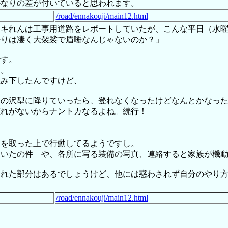
かなりの差が付いていると思われます。
/road/ennakouji/main12.html
ッキれんは工事用道路をレポートしていたが、こんな平日（水
語りは凄く大袈裟で眉唾なんじゃないのか？」
です。
常。
読み下したんですけど、
その沢型に降りていったら、登れなくなったけどなんとかなっ
腫れがないからナントカなるよね。続行！
制を取った上で行動してるようですし。
ていたの件 や、各所に写る装備の写真、連絡すると家族が機
された部分はあるでしょうけど、他には惑わされず自分のやり
/road/ennakouji/main12.html