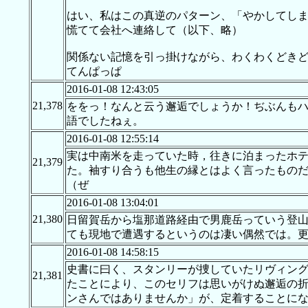
はい、私はこの真逆のパターン、「やかしてし
慌てて会社へ連絡して（以下、略）
関係ない記憶を引っ掛けながら、わくわくどき
てんぱっぱ
2016-01-08 12:43:05
21,378
ををっ！なんと云う邂逅でしょうか！ぢぶんも
語でしたねぇ。
2016-01-08 12:55:14
実は中南米を走っていた時，往きに泊まったホ
21,379
た。袖すり合うも他生の縁とはよく言ったもの
（ぜ
2016-01-08 13:04:01
21,380
日留賀岳から塩那道路経由で男鹿岳っていう登
ても現地で遭遇するというのは凄い偶然では。
2016-01-08 14:58:15
史書に曰く、スタンリーが捜していたリヴィングストンをウ
21,381
たことにより、このセリフは思いがけぬ邂逅の
ンさんではありませんか」が、定着することに