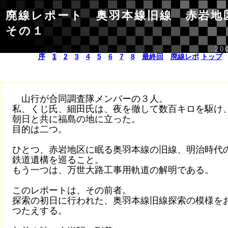
廃線レポート 奥羽本線旧線 赤岩
その１
20
序
1
2
3
4
5
6
7
8
最終回
廃線レポ
トップ
山行が合同調査隊メンバーの３人。
私、くじ氏、細田氏は、夜を徹して数百キロを駆け
朝日と共に福島の地に立った。
目的は二つ。
ひとつ、赤岩地区に眠る奥羽本線の旧線、明治時代
鉄道遺構を巡ること。
もう一つは、万世大路工事用軌道の解明である。
このレポートは、その前者。
探索の初日に行われた、奥羽本線旧線探索の模様を
つたえする。