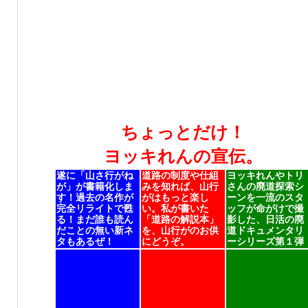
ちょっとだけ！
ヨッキれんの宣伝。
遂に「山さ行がね
道路の制度や仕組
ヨッキれんやトリ
が」が書籍化しま
みを知れば、山行
さんの廃道探索シ
す！過去の名作が
がはもっと楽し
ーンを一流のスタ
完全リライトで甦
い。私が書いた
ッフが命がけで撮
る！まだ誰も読ん
「道路の解説本」
影した、日活の廃
だことの無い新ネ
を、山行がのお供
道ドキュメンタリ
タもあるぜ！
にどうぞ。
ーシリーズ第１弾