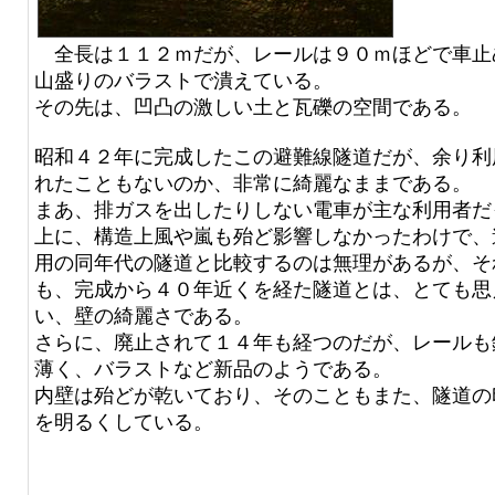
全長は１１２ｍだが、レールは９０ｍほどで車止
山盛りのバラストで潰えている。
その先は、凹凸の激しい土と瓦礫の空間である。
昭和４２年に完成したこの避難線隧道だが、余り利
れたこともないのか、非常に綺麗なままである。
まあ、排ガスを出したりしない電車が主な利用者だ
上に、構造上風や嵐も殆ど影響しなかったわけで、
用の同年代の隧道と比較するのは無理があるが、そ
も、完成から４０年近くを経た隧道とは、とても思
い、壁の綺麗さである。
さらに、廃止されて１４年も経つのだが、レールも
薄く、バラストなど新品のようである。
内壁は殆どが乾いており、そのこともまた、隧道の
を明るくしている。