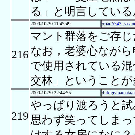
る」と明言している
2009-10-30 11:45:49
/road/r343_sasan
マント群落をご存じ
なお，老婆心ながら
216
で使用されている混
交林」ということが
2009-10-30 22:44:55
/bridge/inamata/
やっぱり渡ろうと試
219
思わず笑ってしまっ
けする女房になに？