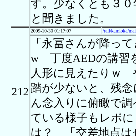
す。少なくとも３０
と聞きました。
2009-10-30 01:17:07
/rail/kamioka/ma
「永冨さんが降って
w 丁度AEDの講
人形に見えたりｗ 
踏が少ないと、残念
212
ん念入りに俯瞰で調
ている様子もレポに
は？ 「交差地点は