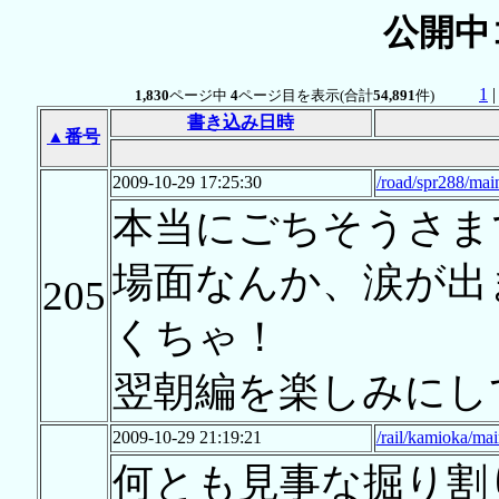
公開中
1
1,830
ページ中
4
ページ目を表示(合計
54,891
件)
書き込み日時
▲番号
2009-10-29 17:25:30
/road/spr288/mai
本当にごちそうさま
場面なんか、涙が出
205
くちゃ！
翌朝編を楽しみにし
2009-10-29 21:19:21
/rail/kamioka/ma
何とも見事な掘り割