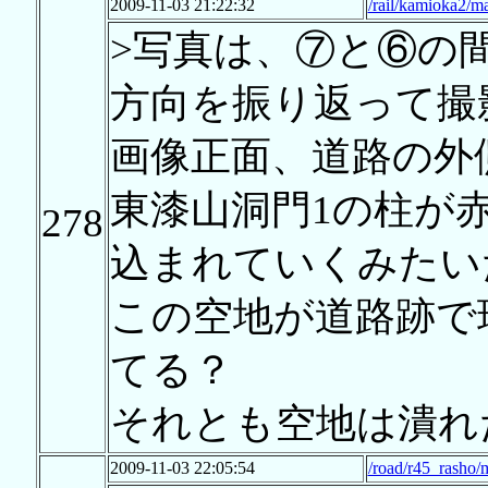
2009-11-03 21:22:32
/rail/kamioka2/m
>写真は、⑦と⑥の
方向を振り返って撮
画像正面、道路の外
東漆山洞門1の柱が
278
込まれていくみたい
この空地が道路跡で
てる？
それとも空地は潰れ
2009-11-03 22:05:54
/road/r45_rasho/