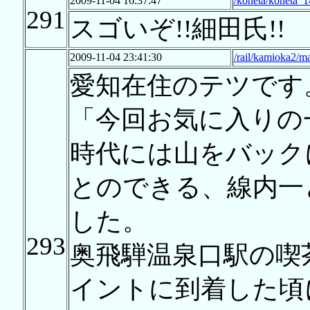
2009-11-04 16:37:47
/koneta/koneta_1
291
スゴいぞ!!細田氏!!
2009-11-04 23:41:30
/rail/kamioka2/m
愛知在住のテツです
「今回お気に入りの
時代には山をバック
とのできる、線内一
した。
293
奥飛騨温泉口駅の喫
イントに到着した頃