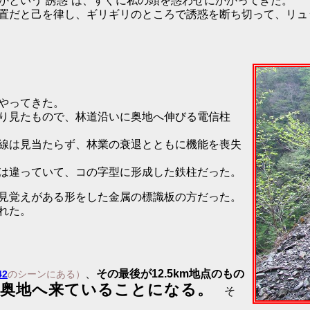
かという“誘惑”は、すぐに私の頭を惑わせにかかってきた。
置だと己を律し、ギリギリのところで誘惑を断ち切って、リュ
やってきた。
り見たもので、林道沿いに奥地へ伸びる電信柱
線は見当たらず、林業の衰退とともに機能を喪失
は違っていて、コの字型に形成した鉄柱だった。
見覚えがある形をした金属の標識板の方だった。
れた。
、
その最後が12.5km地点のもの
42
のシーンにある）
も奥地へ来ていることになる。
そ