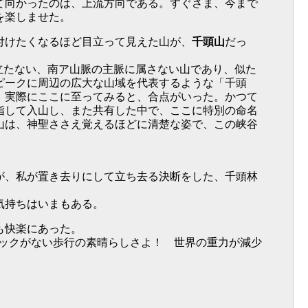
て向かったのは、上流方向である。すぐさま、今まで
を楽しませた。
付けたくなるほど目立って見えた山が、
千頭山
だっ
は目立たない、南ア山脈の主脈に属さない山であり、似た
ピークに周辺の広大な山域を代表するような「千頭
、実際にここに至ってみると、合点がいった。かつて
指して入山し、また共有した中で、ここに特別の命名
山は、神聖ささえ覚えるほどに清楚な姿で、この峡谷
が、私が置き去りにして立ち去る決断をした、千頭林
。
気持ちはいまもある。
も快楽にあった。
ックがない歩行の素晴らしさよ！ 世界の重力が減少