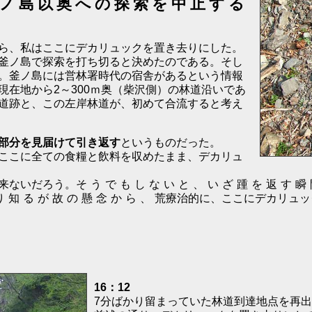
ノ島以奥への探索を中止する
ら、私はここにデカリュックを置き去りにした。
釜ノ島で探索を打ち切ると決めたのである。そし
。釜ノ島には営林署時代の宿舎があるという情報
在地から2～300ｍ奥（柴沢側）の林道沿いであ
道跡と、この左岸林道が、初めて合流すると考え
部分を見届けて引き返す
というものだった。
ここに全ての食糧と飲料を収めたまま、デカリュ
来ないだろう。
そうでもしないと、いざ踵を返す瞬
り知るが故の懸念から、
荒療治的に、ここにデカリュッ
16：12
7分ばかり留まっていた林道到達地点を再