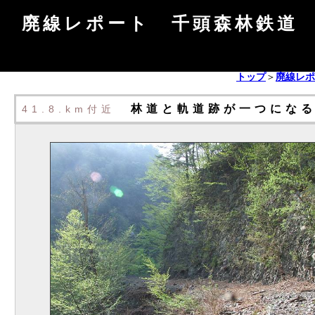
廃線レポート 千頭森林鉄道 
トップ
＞
廃線レポ
林道と軌道跡が一つになる
41.8.km付近