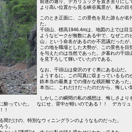
前述の通り、デカリュックを置き去りにし
より高い位置から見る峡谷風景が、私の目
このとき正面に、この景色を見た誰もが名
た。
千頭山、標高1946.4mは、地図の上で
ようなピークが無数にある中で、なぜこの
山」という命名があるのか不思議だったが
この地を職場とした大勢が、この景色を目
を与えたのは当然であった。夕暮れの千頭
を見下ろして輝いていたのである。
なお、千頭山は柴沢のすぐ奥にある山だ。
ようするに、この写真に収まっているもの
鉄本当の最奥までの僅かな残距離であった
本当に、これだけだったのだから、悔しい
しかしこの瞬間の私の感想は、悔しさより
に酔っていた。 なにせ、背中が軽いのである！！ デカリュ
！！
る間だけの、特別なウィニングランのようなものだった。
ろう。