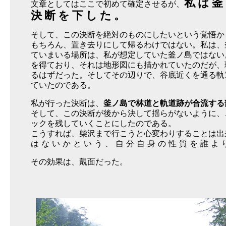
私は釜
文章としてはここで初めて確定させるが、
決断を下した。
そして、この決断を絶対のものにしたいという覚悟か
もちろん、置き去りにして帰るわけではない。私は、
ていまいる場所は、私が想定していた釜ノ島ではない
を得ており、それは地形図にも描かれていたのだが、現
るはずだった。そしてその辺りで、谷底近くを通る軌
ていたのである。
私が行った決断は、
釜ノ島で林道と軌道跡が合流する
そして、この決断が後から決して揺らがないように、
ックを残していくことにしたのである。
こうすれば、柴沢まで行こうと心変わりすることは出
はないかという、自分自身の性質を誰よ
その効果は、覿面だった。