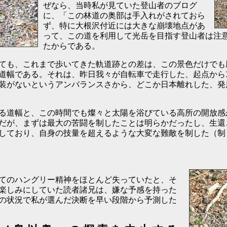
ぜなら、当時私が見ていた登山者のブログ
に、「この林道の奥部は手入れがされておら
ず、特に大根沢付近には大きな崩壊地点があ
って、この道を利用して光岳を目指す登山者は注
たからである。
ても、これまで歩いてきた軌道跡との差は、この景色だけでも
幅である。それは、昨日我々が自転車で走行した、起点から12
装がないというアンバランスさから、どこか日本離れした、発展
る道幅と、この時間でも燦々と太陽を浴びている高所の開放感
だが、まずは最大の苦闘を制したことは明らかだったし、生還
しており、自身の技量を超えるような大変な難敵を制した（制
てのハングリー精神をほとんど失っていたと、そ
楽しみにしていた読者諸兄は、嫌な予感を持った
の状況で私が選んだ決断を早い段階から予測した