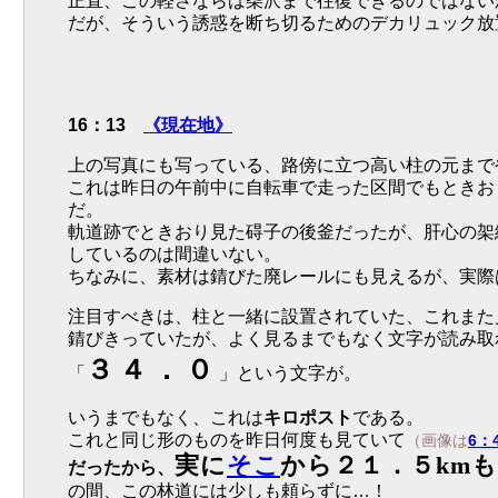
正直、この軽さならば柴沢まで往復できるのではない
だが、そういう誘惑を断ち切るためのデカリュック放
16：13
《現在地》
上の写真にも写っている、路傍に立つ高い柱の元まで
これは昨日の午前中に自転車で走った区間でもときお
だ。
軌道跡でときおり見た碍子の後釜だったが、肝心の架
しているのは間違いない。
ちなみに、素材は錆びた廃レールにも見えるが、実際
注目すべきは、柱と一緒に設置されていた、これまた
錆びきっていたが、よく見るまでもなく文字が読み取
３４．０
「
」という文字が。
いうまでもなく、これは
キロポスト
である。
これと同じ形のものを昨日何度も見ていて
（画像は
6：
実に
そこ
から２１．５km
だったから、
の間、この林道には少しも頼らずに…！