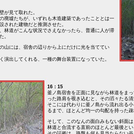
壁が見て取れた。
の廃墟たちが、いずれも木造建築であったこととは一
設された建物だと推測させた。
、林道がこんな状況でさえなかったら、普通に人が滞
た。
の山には、宿舎の辺りから上にだけに光を当ててい
く演出してくれる、一種の舞台装置になっていた。
16：15
釜ノ島宿舎を正面に見ながら林道をまっ
った路肩を覗き込むと、その滔々たる清
そこには代わりに釜ノ島から流れ出る小
るまで、ほとんど均一の勾配を持った疎
そして、このなんの面白みもない斜面は
林道と合流する直前のほとんど最後とい
その証拠は、路盤も何も見当たらない谷