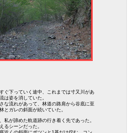
すぐ下っていく途中、これまでは寸又川があ
流は姿を消していた。
さな流れがあって、林道の路肩から谷底に至
林とガレの斜面が続いていた。
、私が諦めた軌道跡の行き着く先であった。
えるシーンだった。
底近くの斜面にポツンと1基だけ佇む、コン