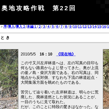
奥地攻略作戦 第22回
＞
序
/
導入
/
導入２
/
本編１
/
２
/
３
/
４
/
５
/
６
/
７
/
８
/
９
/
10
/
11
/
12
/
13
/
14
/
15
/
16
/
1
とき
2010/5/5
16：10
《現在地》
この寸又川左岸林道へは、左の写真の目印も
何もない路肩からよじ登ってきた。奥が上流
の釜ノ島・柴沢方面である。右の写真は、同
地点から反対側、すなわち下流の林道起点・
大間集落方面を眺めたものである。
苦労して辿り着いた左岸林道は、明らかに荒
廃した、廃林道然とした状況にあることが、
一目のうちに見て取れた。
だが、このことに特段の驚きはなかった。な