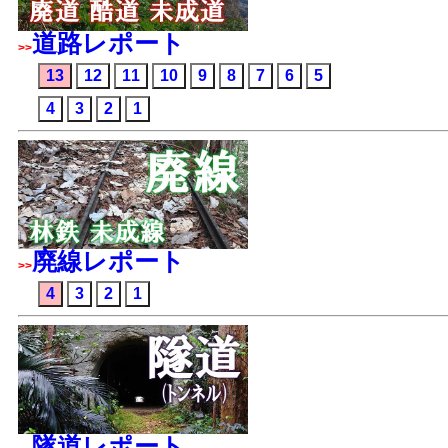
道路レポート
>>
13
12
11
10
9
8
7
6
5
4
3
2
1
廃線レポート
>>
4
3
2
1
隧道レポート