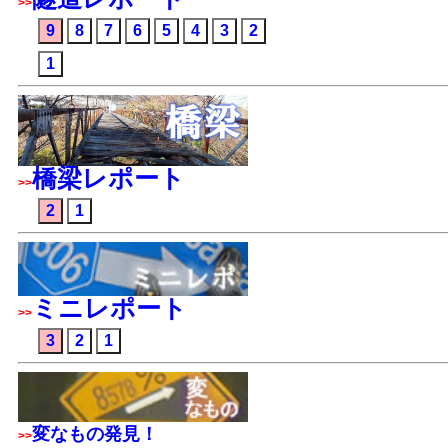
>>
9
8
7
6
5
4
3
2
1
橋梁レポート
>>
2
1
ミニレポート
>>
3
2
1
変なもの発見！
>>