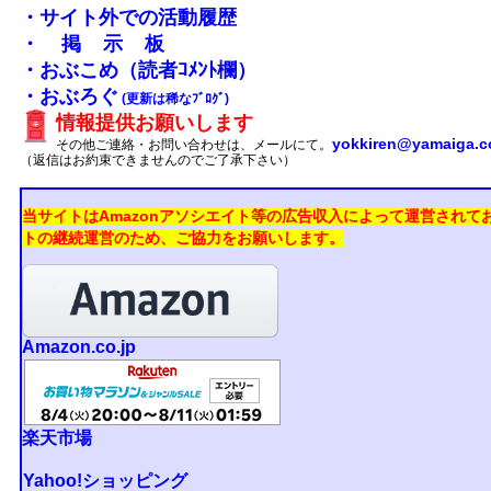
・サイト外での活動履歴
・掲示板
・おぶこめ（読者ｺﾒﾝﾄ欄）
・おぶろぐ
(更新は稀なﾌﾞﾛｸﾞ)
情報提供お願いします
yokkiren@yamaiga.
その他ご連絡・お問い合わせは、メールにて。
（返信はお約束できませんのでご了承下さい）
当サイトはAmazonアソシエイト等の広告収入によって運営されて
トの継続運営のため、ご協力をお願いします。
Amazon.co.jp
楽天市場
Yahoo!ショッピング