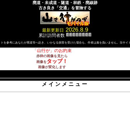
廃道・未成道・隧道・林鉄・廃線跡
古き良き「交通」を冒険する
2026.8.9
最新更新日
累計訪問者数
イトを参考にあなたが廃道等へ赴き、いかなる損害を受けた場合も、作者は責を負いません。当サイ
「山行が」のお約束
赤枠の画像を見たら
タップ！
画像を
画像が変化します
メインメニュー