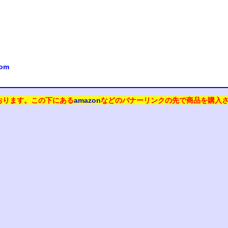
com
おります。
この下にある
amazon
などのバナーリンクの先で商品を購入