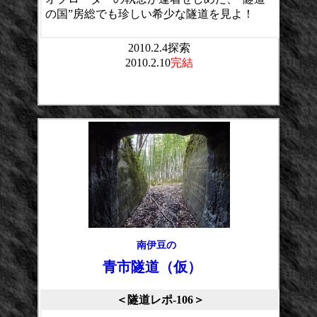
の国”房総でも珍しい希少な隧道を見よ！
2010.2.4探索
2010.2.10
完結
平均点：
投票数：
南伊豆の
青市隧道（仮）
＜隧道レポ-106＞