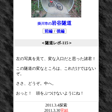
岩谷隧道
掛川市の
前編
/
後編
＜隧道レポ-115＞
左の写真を見て、変な入口だと思った諸君！
この隧道の変なところは、これだけではない
ぞ。
ささ、どうぞ。中へ。
おっと！ 頭をぶつけないようにね！
2011.3.4探索
2011.3.30
完結