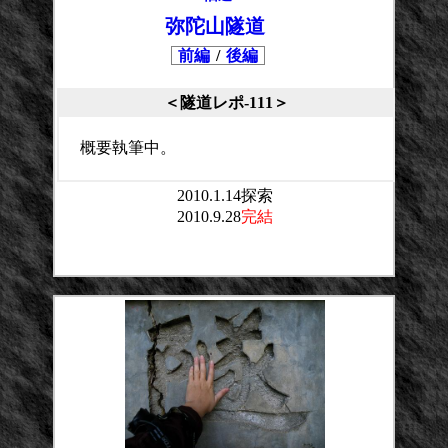
弥陀山隧道
前編
/
後編
＜隧道レポ-111＞
概要執筆中。
2010.1.14探索
2010.9.28
完結
平均点：
投票数：