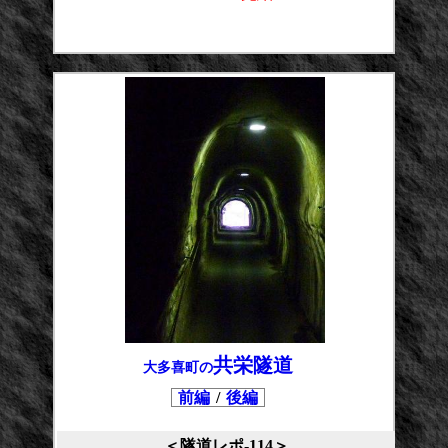
平均点：
投票数：
共栄隧道
大多喜町の
前編
/
後編
＜隧道レポ-114＞