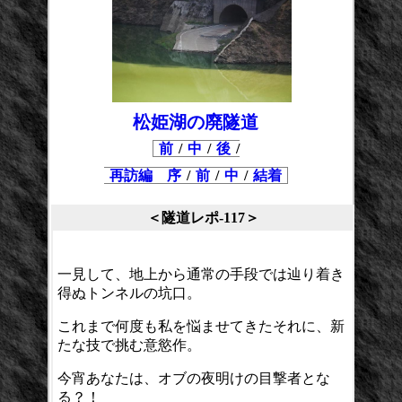
松姫湖の廃隧道
前
/
中
/
後
/
再訪編 序
/
前
/
中
/
結着
＜隧道レポ-117＞
一見して、地上から通常の手段では辿り着き
得ぬトンネルの坑口。
これまで何度も私を悩ませてきたそれに、新
たな技で挑む意慾作。
今宵あなたは、オブの夜明けの目撃者とな
る？！