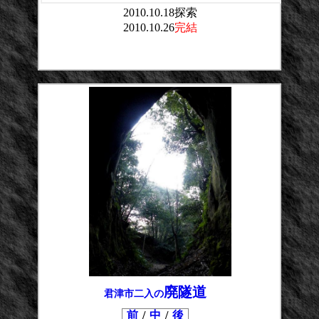
2010.10.18探索
2010.10.26
完結
平均点：
投票数：
廃隧道
君津市二入の
前
/
中
/
後