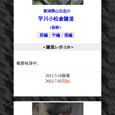
新潟県山古志の
芋川小松倉隧道
（仮称）
前編
/
中編
/
後編
＜隧道レポ-120＞
概要執筆中。
2011.5.16探索
2012.7.02
完結
平均点：
投票数：