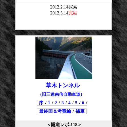
2012.2.14探索
2012.3.14
完結
平均点：
投票数：
草木トンネル
（旧三遠南信自動車道）
序
/
1
/
2
/
3
/
4
/
5
/
6
/
最終回＆考察編
/
補筆
＜隧道レポ-118＞