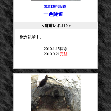
国道136号旧道
一色隧道
＜隧道レポ-110＞
概要執筆中。
2010.1.15探索
2010.9.21
完結
平均点：
投票数：