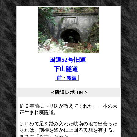
国道52号旧道
下山隧道
前
/
後編
＜隧道レポ-104＞
約２年前にトリ氏が教えてくれた、一本の大
正生まれ廃隧道。
はじめて足を踏み入れた峡南の地で出会った
それは、期待を遙かに上回る美貌を有する、
まさに「お宝」だった。