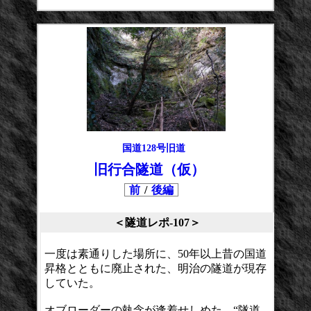
国道128号旧道
旧行合隧道（仮）
前
/
後編
＜隧道レポ-107＞
一度は素通りした場所に、50年以上昔の国道
昇格とともに廃止された、明治の隧道が現存
していた。
オブローダーの執念が逢着せしめた、“隧道