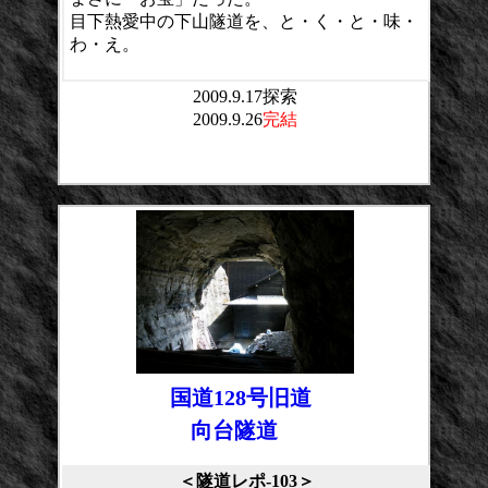
目下熱愛中の下山隧道を、と・く・と・味・
わ・え。
2009.9.17探索
2009.9.26
完結
平均点：
投票数：
国道128号旧道
向台隧道
＜隧道レポ-103＞