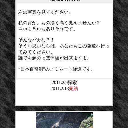
左の写真を見てください。
私の背が、もの凄く高く見えませんか？
４ｍも５ｍもありそうです。
そんなバカな？！
そうお思いならば、あなたもこの隧道へ行っ
てみてください。
誰でも超のっぽ体験が出来ますよ。
“日本百奇洞”のノミネート隧道です。
2011.2.9探索
2011.2.13
完結
平均点：
投票数：