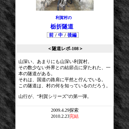
利賀村の
栃折隧道
前
/
中
/
後編
＜隧道レポ-108＞
山深い、あまりにも山深い利賀村。
その数少ない外界との結節点に穿たれた、一
本の隧道がある。
それは、国道の路肩に平然と佇んでいる。
この隧道は、村の何を知っているのだろう。
山行が、“利賀シリーズ”の第一弾。
2009.4.29探索
2010.2.23
完結
平均点：
投票数：