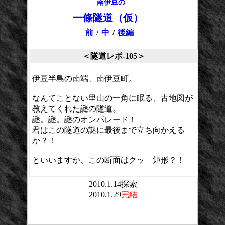
南伊豆の
一條隧道（仮）
前
/
中
/
後編
＜隧道レポ-105＞
伊豆半島の南端、南伊豆町。
なんてことない里山の一角に眠る、古地図が
教えてくれた謎の隧道。
謎。謎。謎のオンパレード！
君はこの隧道の謎に最後まで立ち向かえる
か？！
といいますか、この断面はクッ 矩形？！
2010.1.14探索
2010.1.29
完結
平均点：
投票数：