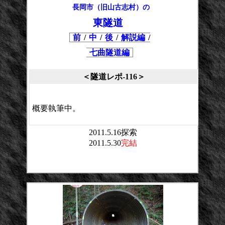
長岡市（旧山古志村）の
東隧道
前
/
中
/
後
/
解説編
/
七曲隧道編
＜隧道レポ-116＞
概要執筆中。
2011.5.16探索
2011.5.30
完結
平均点：
投票数：