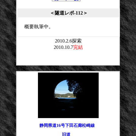
＜隧道レポ-112＞
概要執筆中。
2010.2.6探索
2010.10.7
完結
平均点：
投票数：
静岡県道16号下田石廊松崎線
旧道