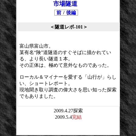
市場隧道
前
/
後編
＜隧道レポ-101＞
富山県富山市。
某有名“険”道隧道のすぐそばに描かれてい
る、より長い隧道１本。
その正体は、極めて意外なものであった。
ローカル＆マイナーを愛する「山行が」らし
い、ショートレポート。
現地聞き取り調査の偉大さを思い知った探索
でもありました。
2009.4.27探索
2009.5.4
完結
平均点：
投票数：