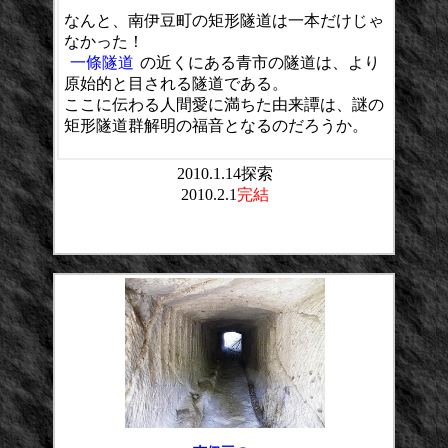
なんと、南伊豆町の矩形隧道は一本だけじゃ
なかった！
一條隧道
の近くにある青市の隧道は、より
原始的と目される隧道である。
ここに伝わる人間愛に満ちた由来譚は、謎の
矩形隧道群解明の福音となるのだろうか。
2010.1.14探索
2010.2.1
完結
平均点：
投票数：