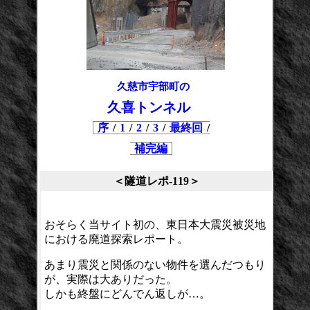
久慈市宇部町の
久喜トンネル
序
/
1
/
2
/
3
/
最終回
/
補完編
＜隧道レポ-119＞
おそらく当サイト初の、東日本大震災被災地
における廃道探索レポート。
あまり震災と関係のない物件を選んだつもり
が、実際は大ありだった。
しかも終盤にどんでん返しが…。