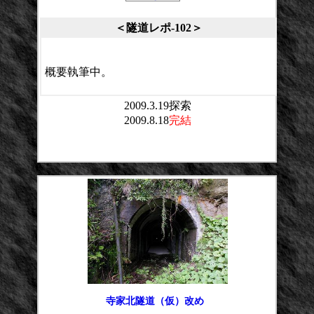
＜隧道レポ-102＞
概要執筆中。
2009.3.19探索
2009.8.18
完結
平均点：
投票数：
寺家北隧道（仮）改め