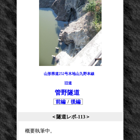
山形県道252号木地山九野本線
旧道
管野隧道
前編
/
後編
＜隧道レポ-113＞
概要執筆中。