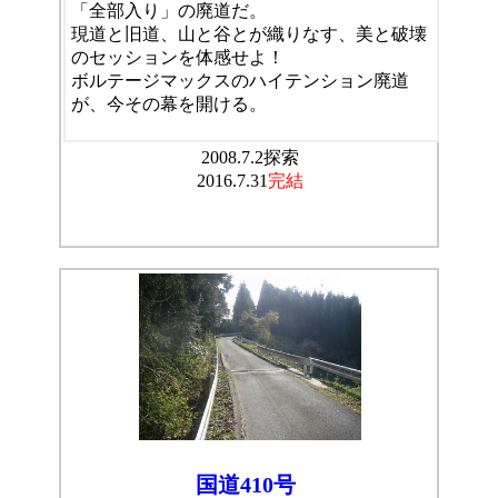
「全部入り」の廃道だ。
現道と旧道、山と谷とが織りなす、美と破壊
のセッションを体感せよ！
ボルテージマックスのハイテンション廃道
が、今その幕を開ける。
2008.7.2探索
2016.7.31
完結
平均点：
投票数：
国道410号