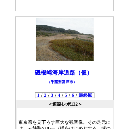
平均点：
投票数：
磯根崎海岸道路（仮）
（千葉県富津市）
1
/
2
/
3
/
4
/
5
/
6
/
最終回
＜道路レポ132＞
東京湾を見下ろす巨大な観音像。その足元に
は、未舗装のループ橋をはじめとする、謎の