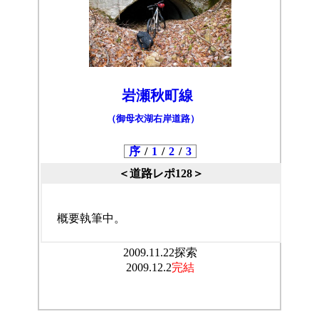
岩瀬秋町線
（御母衣湖右岸道路）
序
/
1
/
2
/
3
＜道路レポ128＞
概要執筆中。
2009.11.22探索
2009.12.2
完結
平均点：
投票数：