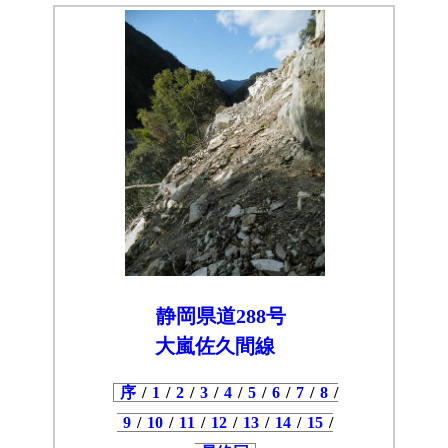
静岡県道288号
大嵐佐久間線
序
/
1
/
2
/
3
/
4
/
5
/
6
/
7
/
8
/
9
/
10
/
11
/
12
/
13
/
14
/
15
/