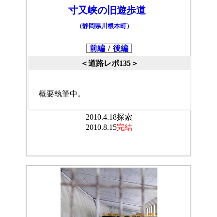
寸又峡の旧遊歩道
（静岡県川根本町）
前編
/
後編
＜道路レポ135＞
概要執筆中。
2010.4.18探索
2010.8.15
完結
平均点：
投票数：