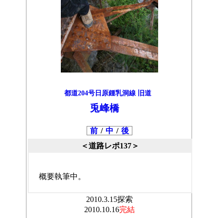
都道204号日原鍾乳洞線 旧道
兎峰橋
前
/
中
/
後
＜道路レポ137＞
概要執筆中。
2010.3.15探索
2010.10.16
完結