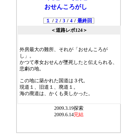
おせんころがし
１
/
2
/
3
/
4
/
最終回
＜道路レポ124＞
外房最大の難所、それが「おせんころが
し」。
かつて孝女おせんが墜死したと伝えられる、
悲劇の地。
この地に築かれた国道は３代。
現道１、旧道１、廃道１。
海の廃道は、かくも美しかった。
2009.3.19探索
2009.6.14
完結
平均点：
投票数：