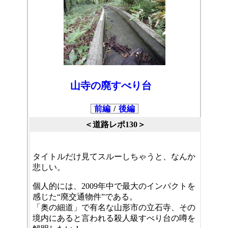
山寺の廃すべり台
前編
/
後編
＜道路レポ130＞
タイトルだけ見てスルーしちゃうと、なんか
悲しい。
個人的には、2009年中で最大のインパクトを
感じた“廃交通物件”である。
「奥の細道」で有名な山形市の立石寺、その
境内にあると言われる殺人級すべり台の噂を