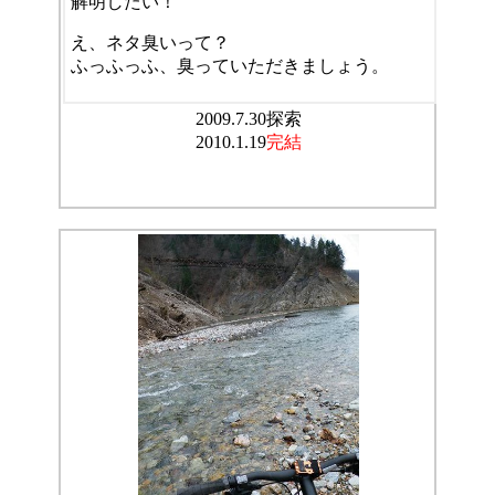
解明したい！
え、ネタ臭いって？
ふっふっふ、臭っていただきましょう。
2009.7.30探索
2010.1.19
完結
平均点：
投票数：